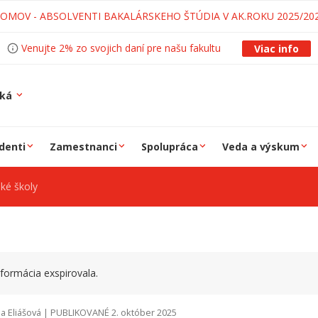
LOMOV - ABSOLVENTI BAKALÁRSKEHO ŠTÚDIA V AK.ROKU 2025/20
Venujte 2% zo svojich daní pre našu fakultu
Viac info
ská
denti
Zamestnanci
Spolupráca
Veda a výskum
ké školy
formácia exspirovala.
a Eliášová | PUBLIKOVANÉ 2. október 2025