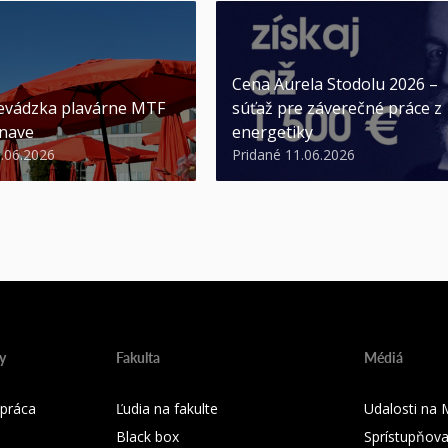
Cena Aurela Stodolu 2026 –
evádzka plavárne MTF
súťaž pre záverečné práce z
nave
energetiky
3.06.2026
Pridané 11.06.2026
y
Fakulta
Médiá
práca
Ľudia na fakulte
Udalosti na
Black box
Sprístupňova