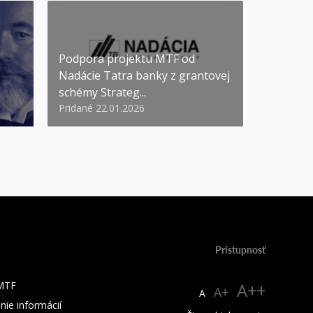
Podpora projektu MTF od
Nadácie Tatra banky z grantovej
schémy Strateg...
Pridané 22.01.2026
Prístupnosť
 MTF
A++
A+
A
nie informácií