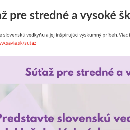
ž pre stredné a vysoké šk
e slovenskú vedkyňu a jej inšpirujúci výskumný príbeh. Viac i
ww.savia.sk/sutaz