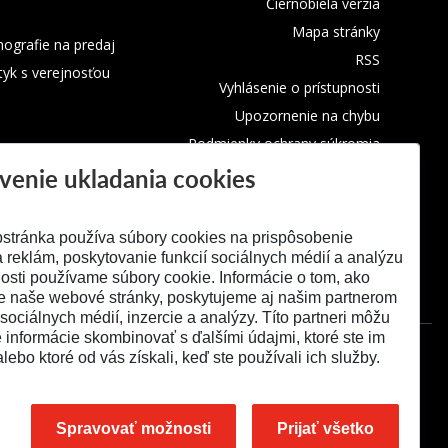
Čiernobiela verzia
Mapa stránky
ografie na predaj
RSS
tyk s verejnosťou
Vyhlásenie o prístupnosti
Upozornenie na chybu
Podmienky ochrany súkromia
venie ukladania cookies
Využívanie cookies
stránka používa súbory cookies na prispôsobenie
 reklám, poskytovanie funkcií sociálnych médií a analýzu
osti používame súbory cookie. Informácie o tom, ako
e naše webové stránky, poskytujeme aj našim partnerom
 sociálnych médií, inzercie a analýzy. Títo partneri môžu
é informácie skombinovať s ďalšími údajmi, ktoré ste im
alebo ktoré od vás získali, keď ste používali ich služby.
Spravovať možnosti
Prijať všetko