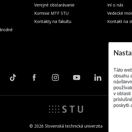
Verejné obstarávanie
Iní o nás
Komisie MTF STU
Vedecké mon
Kontakty na fakultu
Kontakt na s
árodné
Nasta
Táto web
obsahu a
návštevn
používat
v oblasti
príslušn
poskytli 
© 2026 Slovenská technická univerzita