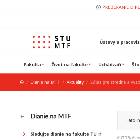
Prejsť na obsah
PREBERANIE DIP
Ústavy a pracovi
Fakulta
Život na fakulte
Uchádzači
Štu
Dianie na MTF
Aktuality
Súťaž pre stredné a vyso
Dianie na MTF
Táto in
Sledujte dianie na fakulte TU
AUTOR: Alen