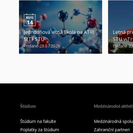
AUG
14
Jednodňová letná škola na ATRI
Letná pr
MTF STU
STU v Tr
Pridané 28.07.2026
Pridané 2
Štúdium
Medzinárodné aktivit
Štúdium na fakulte
Medzinárodná spolu
Poplatky za štúdium
Zahraniční partneri