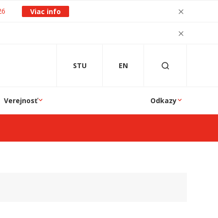
26
Viac info
STU
EN
Verejnosť
Odkazy