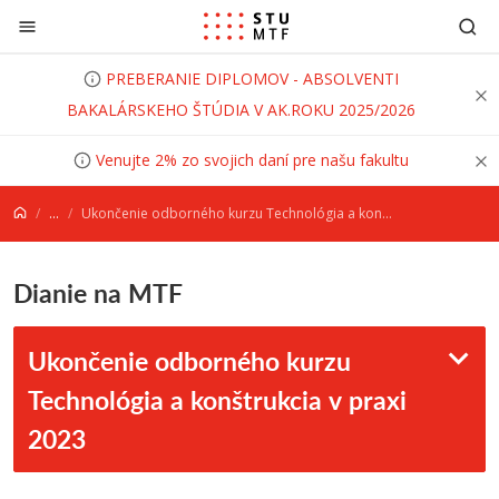
Prejsť na obsah
PREBERANIE DIPLOMOV - ABSOLVENTI
BAKALÁRSKEHO ŠTÚDIA V AK.ROKU 2025/2026
Venujte 2% zo svojich daní pre našu fakultu
...
Ukončenie odborného kurzu Technológia a konštrukcia v praxi 2023
Dianie na MTF
Ukončenie odborného kurzu
Technológia a konštrukcia v praxi
2023