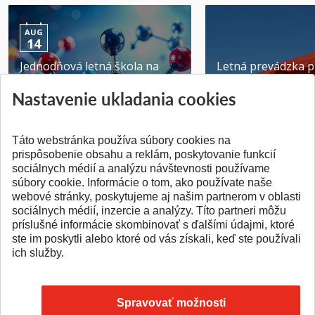
AUG
14
Jednodňová letná škola na
Letná prevádzka p
ATRI MTF STU
MTF STU v Trnave
Nastavenie ukladania cookies
Pridané 28.07.2026
Pridané 23.06.2026
Táto webstránka používa súbory cookies na
prispôsobenie obsahu a reklám, poskytovanie funkcií
sociálnych médií a analýzu návštevnosti používame
súbory cookie. Informácie o tom, ako používate naše
webové stránky, poskytujeme aj našim partnerom v oblasti
SPÄŤ NA VRCH
sociálnych médií, inzercie a analýzy. Títo partneri môžu
príslušné informácie skombinovať s ďalšími údajmi, ktoré
ste im poskytli alebo ktoré od vás získali, keď ste používali
ich služby.
Spravovať možnosti