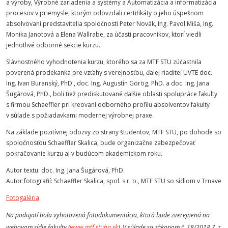
a výroby, Výrobné zariadenia a systémy a Automatizácia a informatizácia
procesov v priemysle, ktorým odovzdali certifikáty o jeho úspešnom
absolvovaní predstavitelia spoločnosti Peter Novák, Ing. Pavol Miša, Ing.
Monika Janotová a Elena Wallrabe, za účasti pracovníkov, ktorí viedli
jednotlivé odborné sekcie kurzu.
Slávnostného vyhodnotenia kurzu, ktorého sa za MTF STU zúčastnila
poverená prodekanka pre vzťahy s verejnosťou, ďalej riaditeľ UVTE doc.
Ing. Ivan Buranský, PhD., doc. Ing. Augustín Görög, PhD. a doc. Ing. Jana
Šugárová, PhD., boli tiež prediskutované ďalšie oblasti spolupráce fakulty
s firmou Schaeffler pri kreovaní odborného profilu absolventov fakulty
v súlade s požiadavkami modernej výrobnej praxe.
Na základe pozitívnej odozvy zo strany študentov, MTF STU, po dohode so
spoločnosťou Schaeffler Skalica, bude organizačne zabezpečovať
pokračovanie kurzu aj v budúcom akademickom roku.
Autor textu: doc. Ing. Jana Šugárová, PhD.
Autor fotografií: Schaeffler Skalica, spol. s r. o., MTF STU so sídlom v Trnave
Fotogaléria
Na podujatí bola vyhotovená fotodokumentácia, ktorá bude zverejnená na
webovom sídle fakulty (
www.mtf.stuba.sk
). V súlade so zákonom č. 18/2018 Z. z.