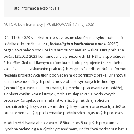
Táto informácia exspirovala.
AUTOR: Ivan Buranský | PUBLIKOVANÉ 17. máj 2023
Dňa 11.05.2023 sa uskutočnilo slávnostné ukončenie a vyhodnotenie 6.
ročníka odborného kurzu „
Technológia a konštrukcia v praxi 2023“
,
organizovaného v spolupráci s firmou Schaeffler Skalica. Kurz prebiehal
počas LS 2022-2023 kombinovane v priestoroch MTF STU a spoločnosti
Schaeffler Skalica. Hlavným cieľom kurzu bolo prepojenie teoretického
vzdelávania so získavaním praktických zručností z odboru štúdia, formou
riešenia projektových úloh pod vedením odborníkov z praxe. Orientoval
sa na riešenie reálnych problémov z oblasti výrobných technológií
(technológia tvárnenia, obrábania, tepelného spracovania a montáže),
z oblasti konštrukcie nástrojov, z oblasti zlepšovania podnikových
procesov (projektové manažérstvo a Six Sigma), ďalej aplikácie
mechatronických systémov v moderných výrobných procesoch, a tiež bol
priestor venovaný aj problematike podnikových logistických procesov.
Modul vzdelávania absolvovalo 18 študentov študijných programov:
Výrobné technológie a výrobný manažment, Počítačová podpora návrhu