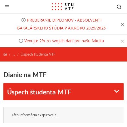
Prejsť na obsah
PREBERANIE DIPLOMOV - ABSOLVENTI
BAKALÁRSKEHO ŠTÚDIA V AK.ROKU 2025/2026
Venujte 2% zo svojich daní pre našu fakultu
...
Úspech študenta MTF
Dianie na MTF
Úspech študenta MTF
Táto informácia exspirovala.