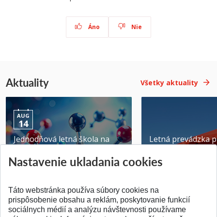
Áno
Nie
Aktuality
Všetky aktuality
AUG
14
Jednodňová letná škola na
Letná prevádzka p
ATRI MTF STU
MTF STU v Trnave
Nastavenie ukladania cookies
Pridané 28.07.2026
Pridané 23.06.2026
Táto webstránka používa súbory cookies na
prispôsobenie obsahu a reklám, poskytovanie funkcií
sociálnych médií a analýzu návštevnosti používame