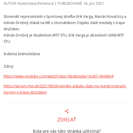
AUTOR: Kvetoslava Rešetová | PUBLIKOVANÉ 14. jún 2021
Slovenskí reprezentanti v športovej streľbe Erik Varga, Marián Kovačócy a
Adrián Drobný získali na ME v chorvátskom Osijeku zlaté medaily v trape
družstiev.
Adrián Drobný je študentom MTF STU, Erik Varga je absolvent UIAM MTF
STU.
Srdečne blahoželáme
Zdroj:
https://www.youtube.com/watch?app=desktop&v=GcBQ-WqiNH4
https://spravy.rtvs.sk/2021/06/slovensko-ziskalo-zlato-na-majstrovstvach-
europy-v-trape-druzstiev/
ZDIEĽAŤ
Bola pre vás táto stránka užitočná?