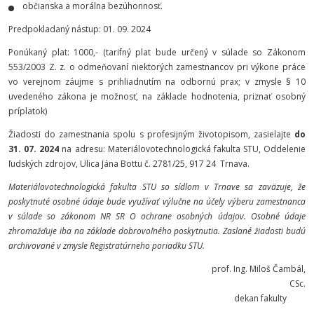
občianska a morálna bezúhonnosť.
Predpokladaný nástup: 01. 09. 2024
Ponúkaný plat: 1000,- (tarifný plat bude určený v súlade so Zákonom
553/2003 Z. z. o odmeňovaní niektorých zamestnancov pri výkone práce
vo verejnom záujme s prihliadnutím na odbornú prax; v zmysle § 10
uvedeného zákona je možnosť, na základe hodnotenia, priznať osobný
príplatok)
Žiadosti do zamestnania spolu s profesijným životopisom, zasielajte
do
31. 07. 2024
na adresu: Materiálovotechnologická fakulta STU, Oddelenie
ľudských zdrojov, Ulica Jána Bottu č. 2781/25, 917 24 Trnava.
Materiálovotechnologická fakulta STU so sídlom v Trnave sa zaväzuje, že
poskytnuté osobné údaje bude využívať výlučne na účely výberu zamestnanca
v súlade so zákonom NR SR O ochrane osobných údajov. Osobné údaje
zhromažďuje iba na základe dobrovoľného poskytnutia. Zaslané žiadosti budú
archivované v zmysle Registratúrneho poriadku STU.
prof. Ing. Miloš Čambál,
CSc.
dekan fakulty