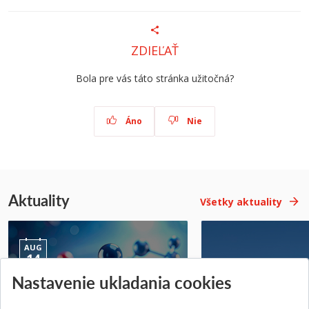
ZDIEĽAŤ
Bola pre vás táto stránka užitočná?
Áno
Nie
Aktuality
Všetky aktuality
AUG
14
Nastavenie ukladania cookies
Jednodňová letná škola na
Letná prevádzka p
ATRI MTF STU
MTF STU v Trnave