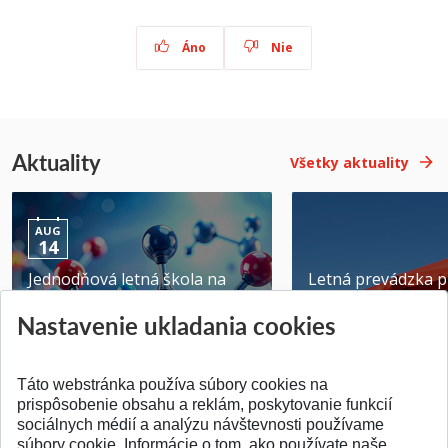
Áno
Nie
Aktuality
Všetky aktuality
AUG
14
Jednodňová letná škola na
Letná prevádzka p
ATRI MTF STU
MTF STU v Trnave
Nastavenie ukladania cookies
Pridané 28.07.2026
Pridané 23.06.2026
Táto webstránka používa súbory cookies na
prispôsobenie obsahu a reklám, poskytovanie funkcií
sociálnych médií a analýzu návštevnosti používame
súbory cookie. Informácie o tom, ako používate naše