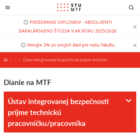
Prejsť na obsah
PREBERANIE DIPLOMOV - ABSOLVENTI
BAKALÁRSKEHO ŠTÚDIA V AK.ROKU 2025/2026
Venujte 2% zo svojich daní pre našu fakultu
...
Ústav integrovanej bezpečnosti príjme technickú pracovníčku/pracovníka
Dianie na MTF
Ústav integrovanej bezpečnosti
príjme technickú
pracovníčku/pracovníka