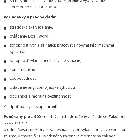
samostatné spracovanie, zabezpečenie a vybavovanie
korešpondencie pracoviska.
Požiadavky a predpoklady:
stredoškolské vzdelanie,
ovládanie Excel, Word,
schopnosť rýchle sa naučiť pracovať s novými informačnými
systémami,
schopnosť zvládať neočakávané situácie,
komunikatívnosť,
zodpovednosť,
ovládanie anglického jazyka výhodou,
občianska a morálna bezúhonnosť.
Predpokladaný nástup:
ihneď.
Ponúkaný plat: 900,-
(tarifný plat bude určený v súlade so Zákonom
553/2003 Z. z.
o odmeňovaní niektorých zamestnancov pri výkone práce vo verejnom
záujme; v zmysle § 10 uvedeného zákona je možnosť na základe