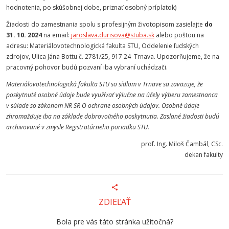
hodnotenia, po skúšobnej dobe, priznať osobný príplatok)
Žiadosti do zamestnania spolu s profesijným životopisom zasielajte
do
31. 10. 2024
na email:
jaroslava.durisova@stuba.sk
alebo poštou na
adresu: Materiálovotechnologická fakulta STU, Oddelenie ľudských
zdrojov, Ulica Jána Bottu č. 2781/25, 917 24 Trnava. Upozorňujeme, že na
pracovný pohovor budú pozvaní iba vybraní uchádzači.
Materiálovotechnologická fakulta STU so sídlom v Trnave sa zaväzuje, že
poskytnuté osobné údaje bude využívať výlučne na účely výberu zamestnanca
v súlade so zákonom NR SR O ochrane osobných údajov. Osobné údaje
zhromažďuje iba na základe dobrovoľného poskytnutia. Zaslané žiadosti budú
archivované v zmysle Registratúrneho poriadku STU.
prof. Ing. Miloš Čambál, CSc.
dekan fakulty
ZDIEĽAŤ
Bola pre vás táto stránka užitočná?