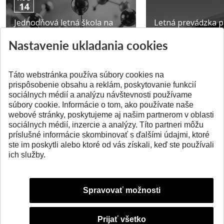
14
Jednodňová letná škola na
Letná prevádzka p
ATRI MTF STU
MTF STU v Trnave
Nastavenie ukladania cookies
Pridané 28.07.2026
Pridané 23.06.2026
Táto webstránka používa súbory cookies na
prispôsobenie obsahu a reklám, poskytovanie funkcií
sociálnych médií a analýzu návštevnosti používame
súbory cookie. Informácie o tom, ako používate naše
webové stránky, poskytujeme aj našim partnerom v oblasti
SPÄŤ NA VRCH
sociálnych médií, inzercie a analýzy. Títo partneri môžu
príslušné informácie skombinovať s ďalšími údajmi, ktoré
ste im poskytli alebo ktoré od vás získali, keď ste používali
ich služby.
Spravovať možnosti
Prijať všetko