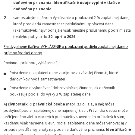
daňového priznania. Identifikačné údaje vyplní v tlačive
daňového priznania.
samostatným tlačivom Vyhlásenie o poukázaní 2 % zaplatenej dane,
ktoré predkladá zamestnanec príslušnému správcovi dane
(akémukoľvek, najvhodnejšie však miestne príslušnému podľa miesta
trvalého pobytu) do
30. apríla 2026
.
Predvyplnené tlačivo_VYHLÁSENIE o poukázaní podielu zaplatenej dane z
príjmov fyzickej osoby
Povinnou prílohou „vyhlásenia“ je :
Potvrdenie o zaplatení dane z príjmov zo závislej činnosti, ktoré
daňovníkovi vydá zamestnávateľ
Potvrdenie o vykonávaní dobrovoľníckej činnosti, ak daňovník
poukazuje podiel do výšky 3 % zaplatenej dane
Aj
živnostník
, či
právnická osoba
(napr. s.r.o., a.s., a iné) môže
poskytnúť podiel zaplatenej dane najmenej 8 eur. Právnická osoba môže
určiť jedného alebo viacerých prijímateľov s uvedením príslušných súm,
každému však najmenej 8 eur. Podiel zaplatenej dane môže venovať aj v
prípade predĺženej lehoty na podanie daňového priznania.
Identifikačné