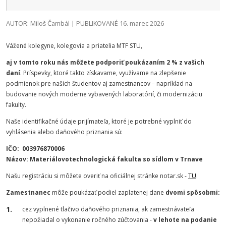
AUTOR: Miloš Čambál | PUBLIKOVANÉ 16. marec 2026
Vážené kolegyne, kolegovia a priatelia MTF STU,
aj v tomto roku nás môžete podporiť poukázaním 2 % z vašich
daní
. Príspevky, ktoré takto získavame, využívame na zlepšenie
podmienok pre našich študentov aj zamestnancov – napríklad na
budovanie nových moderne vybavených laboratórií, či modernizáciu
fakulty.
Naše identifikačné údaje prijímateľa, ktoré je potrebné vyplniť do
vyhlásenia alebo daňového priznania sú:
IČO: 003976870006
Názov: Materiálovotechnologická fakulta so sídlom v Trnave
Našu registráciu si môžete overiť na oficiálnej stránke notar.sk -
TU
.
Zamestnanec
môže poukázať podiel zaplatenej dane
dvomi spôsobmi:
cez vyplnené tlačivo daňového priznania, ak zamestnávateľa
nepožiadal o vykonanie ročného zúčtovania -
v lehote na podanie