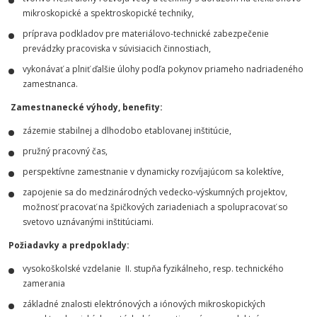
mikroskopické a spektroskopické techniky,
príprava podkladov pre materiálovo-technické zabezpečenie
prevádzky pracoviska v súvisiacich činnostiach,
vykonávať a plniť ďalšie úlohy podľa pokynov priameho nadriadeného
zamestnanca.
Zamestnanecké výhody, benefity:
zázemie stabilnej a dlhodobo etablovanej inštitúcie,
pružný pracovný čas,
perspektívne zamestnanie v dynamicky rozvíjajúcom sa kolektíve,
zapojenie sa do medzinárodných vedecko-výskumných projektov,
možnosť pracovať na špičkových zariadeniach a spolupracovať so
svetovo uznávanými inštitúciami.
Požiadavky a predpoklady:
vysokoškolské vzdelanie II. stupňa fyzikálneho, resp. technického
zamerania
základné znalosti elektrónových a iónových mikroskopických