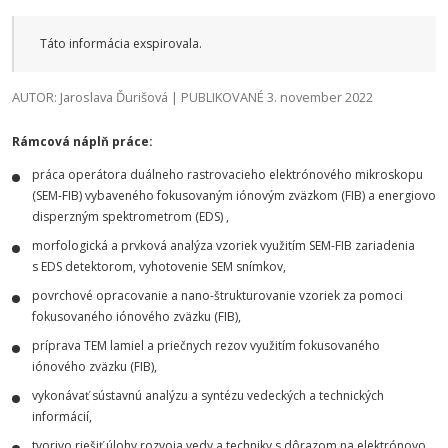
Táto informácia exspirovala.
AUTOR: Jaroslava Ďurišová | PUBLIKOVANÉ 3. november 2022
Rámcová náplň práce:
práca operátora duálneho rastrovacieho elektrónového mikroskopu
(SEM-FIB) vybaveného fokusovaným iónovým zväzkom (FIB) a energiovo
disperzným spektrometrom (EDS) ,
morfologická a prvková analýza vzoriek využitím SEM-FIB zariadenia
s EDS detektorom, vyhotovenie SEM snímkov,
povrchové opracovanie a nano-štrukturovanie vzoriek za pomoci
fokusovaného iónového zväzku (FIB),
príprava TEM lamiel a priečnych rezov využitím fokusovaného
iónového zväzku (FIB),
vykonávať sústavnú analýzu a syntézu vedeckých a technických
informácií,
tvorivo riešiť úlohy rozvoja vedy a techniky s dôrazom na elektrónovo