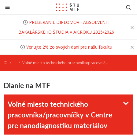
Prejsť na obsah
PREBERANIE DIPLOMOV - ABSOLVENTI
BAKALÁRSKEHO ŠTÚDIA V AK.ROKU 2025/2026
Venujte 2% zo svojich daní pre našu fakultu
...
Voľné miesto technického pracovníka/pracovníčky v Centre pre nanodiagnostiku materiálov
Dianie na MTF
Voľné miesto technického
pracovníka/pracovníčky v Centre
pre nanodiagnostiku materiálov