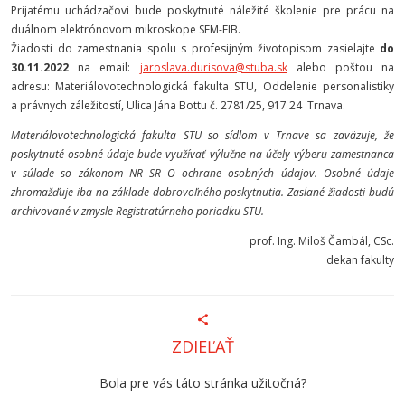
Prijatému uchádzačovi bude poskytnuté náležité školenie pre prácu na
duálnom elektrónovom mikroskope SEM-FIB.
Žiadosti do zamestnania spolu s profesijným životopisom zasielajte
do
30.11.2022
na email:
jaroslava.durisova@stuba.sk
alebo poštou na
adresu: Materiálovotechnologická fakulta STU, Oddelenie personalistiky
a právnych záležitostí, Ulica Jána Bottu č. 2781/25, 917 24 Trnava.
Materiálovotechnologická fakulta STU so sídlom v Trnave sa zaväzuje, že
poskytnuté osobné údaje bude využívať výlučne na účely výberu zamestnanca
v súlade so zákonom NR SR O ochrane osobných údajov. Osobné údaje
zhromažďuje iba na základe dobrovoľného poskytnutia. Zaslané žiadosti budú
archivované v zmysle Registratúrneho poriadku STU.
prof. Ing. Miloš Čambál, CSc.
dekan fakulty
ZDIEĽAŤ
Bola pre vás táto stránka užitočná?