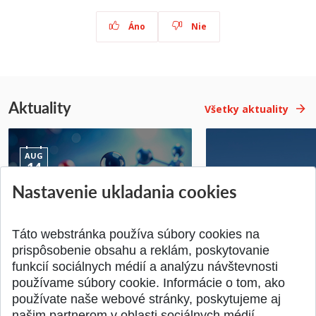
Áno
Nie
Aktuality
Všetky aktuality
AUG
14
Nastavenie ukladania cookies
Jednodňová letná škola na
Letná prevádzka p
ATRI MTF STU
MTF STU v Trnave
Pridané 28.07.2026
Pridané 23.06.2026
Táto webstránka používa súbory cookies na
prispôsobenie obsahu a reklám, poskytovanie
funkcií sociálnych médií a analýzu návštevnosti
používame súbory cookie. Informácie o tom, ako
používate naše webové stránky, poskytujeme aj
našim partnerom v oblasti sociálnych médií,