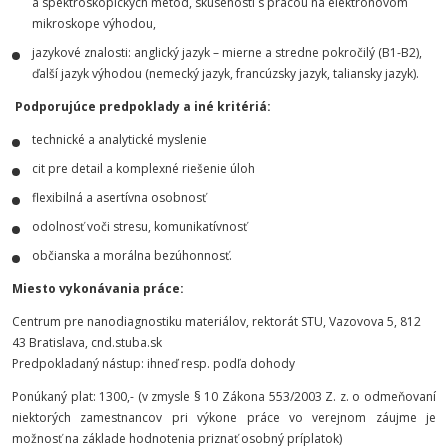
a spektroskopických metód, skúsenosti s prácou na elektrónovom
mikroskope výhodou,
jazykové znalosti: anglický jazyk – mierne a stredne pokročilý (B1-B2),
ďalší jazyk výhodou (nemecký jazyk, francúzsky jazyk, taliansky jazyk).
Podporujúce predpoklady a iné kritériá:
technické a analytické myslenie
cit pre detail a komplexné riešenie úloh
flexibilná a asertívna osobnosť
odolnosť voči stresu, komunikatívnosť
občianska a morálna bezúhonnosť.
Miesto vykonávania práce:
Centrum pre nanodiagnostiku materiálov, rektorát STU, Vazovova 5, 812
43 Bratislava, cnd.stuba.sk
Predpokladaný nástup: ihneď resp. podľa dohody
Ponúkaný plat: 1300,- (v zmysle § 10 Zákona 553/2003 Z. z. o odmeňovaní
niektorých zamestnancov pri výkone práce vo verejnom záujme je
možnosť na základe hodnotenia priznať osobný príplatok)