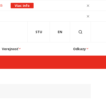
26
Viac info
STU
EN
Verejnosť
Odkazy