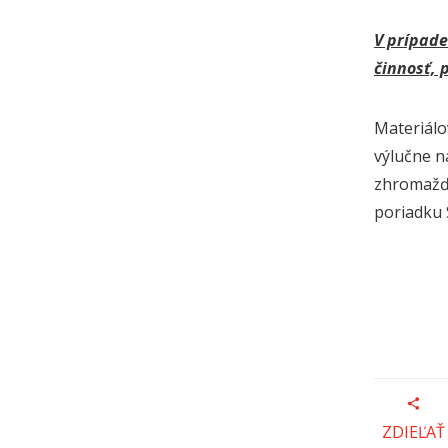
V prípade
činnosť, 
Materiálo
výlučne n
zhromažďu
poriadku 
ZDIEĽAŤ