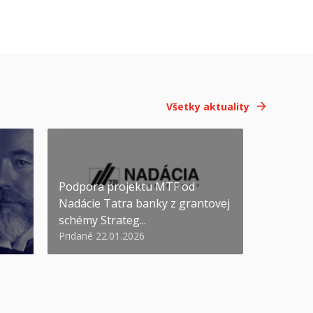
Všetky aktuality
Podpora projektu MTF od
Nadácie Tatra banky z grantovej
schémy Strateg...
Pridané 22.01.2026