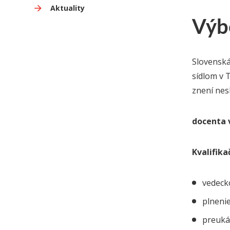
Aktuality
Výb
Slovenská
sídlom v 
znení nes
docenta 
Kvalifik
vedeck
plnenie
preuká