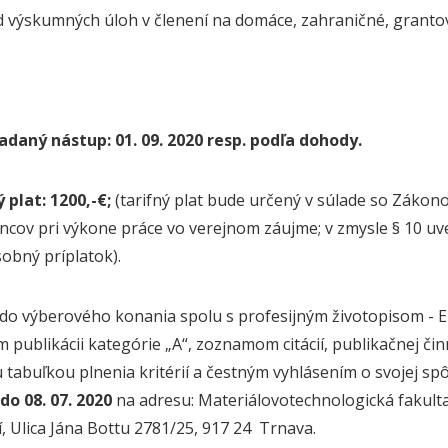
d výskumných úloh v členení na domáce, zahraničné, grantov
daný nástup: 01. 09. 2020 resp. podľa dohody.
plat: 1200,-€;
(tarifný plat bude určený v súlade so Zákon
cov pri výkone práce vo verejnom záujme; v zmysle § 10 u
sobný príplatok).
 do výberového konania spolu s profesijným životopisom - 
publikácii kategórie „A“, zoznamom citácií, publikačnej č
 tabuľkou plnenia kritérií a čestným vyhlásením o svojej s
do 08. 07. 2020
na adresu: Materiálovotechnologická fakult
tí, Ulica Jána Bottu 2781/25, 917 24 Trnava.