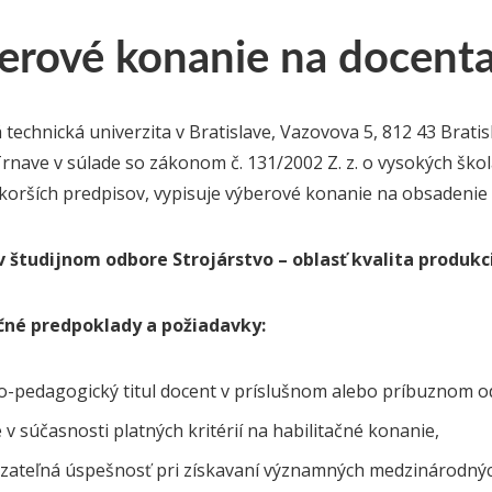
erové konanie na docent
 technická univerzita v Bratislave, Vazovova 5, 812 43 Brati
Trnave v súlade so zákonom č. 131/2002 Z. z. o vysokých ško
korších predpisov, vypisuje výberové konanie na obsadenie
v študijnom odbore Strojárstvo – oblasť kvalita produkc
ačné predpoklady a požiadavky:
o-pedagogický titul docent v príslušnom alebo príbuznom o
 v súčasnosti platných kritérií na habilitačné konanie,
zateľná úspešnosť pri získavaní významných medzinárodný