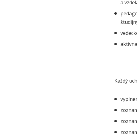
a vzdel
pedago
študijn
vedecko
aktívna
Každý uch
vyplnen
zoznam
zoznam 
zoznam 