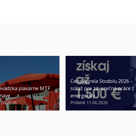
Cena Aurela Stodolu 2026 –
evádzka plavárne MTF
súťaž pre záverečné práce z
nave
energetiky
3.06.2026
Pridané 11.06.2026