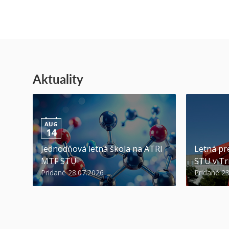
Aktuality
AUG
14
Jednodňová letná škola na ATRI
Letná pr
MTF STU
STU v Tr
Pridané 28.07.2026
Pridané 2