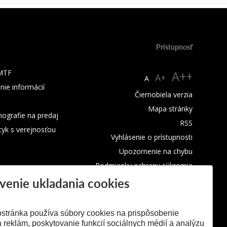
Prístupnosť
 MTF
A++
A+
A
nie informácií
Čiernobiela verzia
Mapa stránky
ografie na predaj
RSS
tyk s verejnosťou
Vyhlásenie o prístupnosti
Upozornenie na chybu
Podmienky ochrany súkromia
venie ukladania cookies
Využívanie cookies
stránka používa súbory cookies na prispôsobenie
 reklám, poskytovanie funkcií sociálnych médií a analýzu