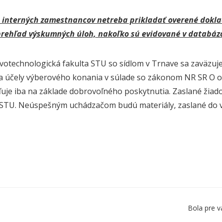
 interných zamestnancov netreba prikladať overené dokla
prehľad výskumných úloh, nakoľko sú evidované v databáz
votechnologická fakulta STU so sídlom v Trnave sa zaväzuj
a účely výberového konania v súlade so zákonom NR SR O 
je iba na základe dobrovoľného poskytnutia. Zaslané žiado
STU. Neúspešným uchádzačom budú materiály, zaslané do v
Bola pre v