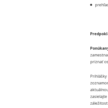
prehľa
Predpokla
Ponúkaný 
zamestnan
priznať o
Prihlášky
zoznamom 
aktuálnou
zasielajte
záležitos