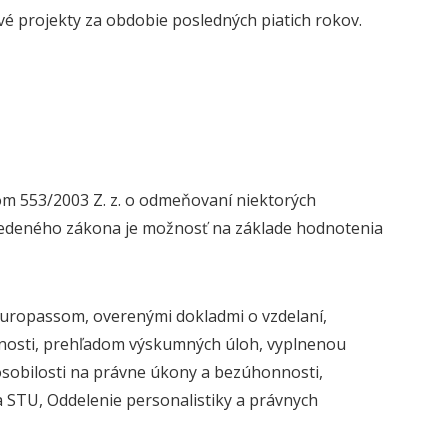
é projekty za obdobie posledných piatich rokov.
om 553/2003 Z. z. o odmeňovaní niektorých
vedeného zákona je možnosť na základe hodnotenia
Europassom, overenými dokladmi o vzdelaní,
innosti, prehľadom výskumných úloh, vyplnenou
pôsobilosti na právne úkony a bezúhonnosti,
a STU, Oddelenie personalistiky a právnych