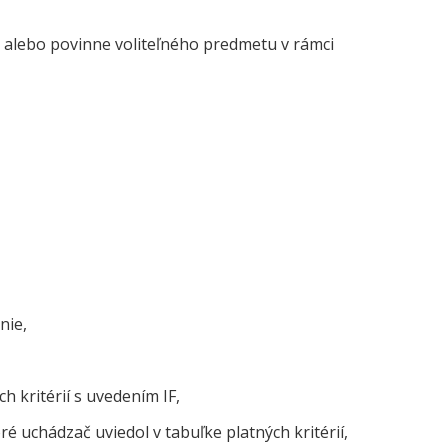
alebo povinne voliteľného predmetu v rámci
nie,
h kritérií s uvedením IF,
 uchádzač uviedol v tabuľke platných kritérií,