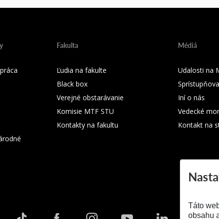
y
Fakulta
Médiá
práca
Ľudia na fakulte
Udalosti na
Black box
Sprístupňova
Verejné obstarávanie
Iní o nás
Komisie MTF STU
Vedecké mon
Kontakty na fakultu
Kontakt na s
árodné
Nasta
Táto web
obsahu a