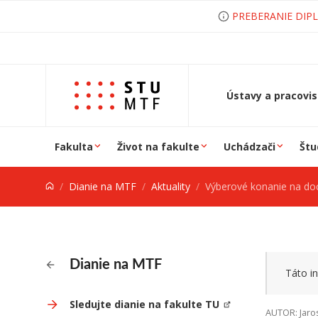
Prejsť na obsah
PREBERANIE DIP
Ústavy a pracovi
Fakulta
Život na fakulte
Uchádzači
Štu
Dianie na MTF
Aktuality
Výberové konanie na d
Dianie na MTF
Táto in
Sledujte dianie na fakulte TU
AUTOR: Jaro