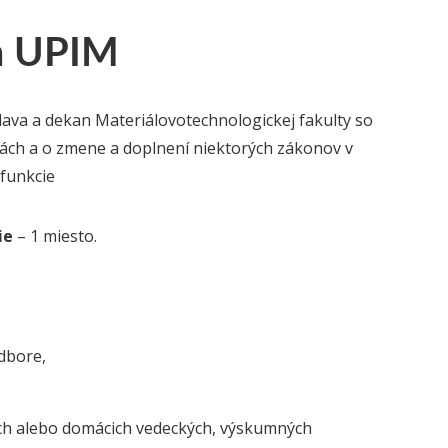
a UPIM
slava a dekan Materiálovotechnologickej fakulty so
lách a o zmene a doplnení niektorých zákonov v
 funkcie
ie
– 1 miesto.
dbore,
ch alebo domácich vedeckých, výskumných