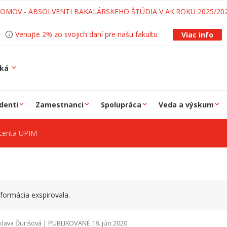
LOMOV - ABSOLVENTI BAKALÁRSKEHO ŠTÚDIA V AK.ROKU 2025/20
Venujte 2% zo svojich daní pre našu fakultu
Viac info
ská
denti
Zamestnanci
Spolupráca
Veda a výskum
ocenta UPIM
formácia exspirovala.
slava Ďurišová | PUBLIKOVANÉ 18. jún 2020