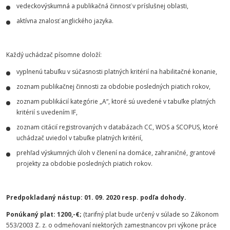
vedeckovýskumná a publikačná činnosť v príslušnej oblasti,
aktívna znalosť anglického jazyka.
Každý uchádzač písomne doloží:
vyplnenú tabuľku v súčasnosti platných kritérií na habilitačné konanie,
zoznam publikačnej činnosti za obdobie posledných piatich rokov,
zoznam publikácií kategórie „A“, ktoré sú uvedené v tabuľke platných
kritérií s uvedením IF,
zoznam citácií registrovaných v databázach CC, WOS a SCOPUS, ktoré
uchádzač uviedol v tabuľke platných kritérií,
prehľad výskumných úloh v členení na domáce, zahraničné, grantové
projekty za obdobie posledných piatich rokov.
Predpokladaný nástup: 01. 09. 2020 resp. podľa dohody.
Ponúkaný plat: 1200,-€;
(tarifný plat bude určený v súlade so Zákonom
553/2003 Z. z. o odmeňovaní niektorých zamestnancov pri výkone práce