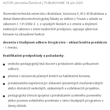
AUTOR: Jaroslava Ďurišová | PUBLIKOVANÉ 18. jún 2020
Slovenská technická univerzita v Bratislave, Vazovova 5, 812 43 Bratislava a
dekan Materiálovotechnologickej fakulty so sídlom v Trnave v súlade so
zákonom č. 131/2002 Z. z. o vysokých školách a o zmene a doplnení
niektorých zákonov v znení neskorších predpisov, vypisuje výberové
konanie na obsadenie funkcie
docenta v študijnom odbore Strojárstvo – oblasť kvalita produkcie
– 1 miesto.
Kvalifikačné predpoklady a požiadavky:
vedecko-pedagogický titul docent v príslušnom alebo príbuznom
odbore,
plnenie v súčasnosti platných kritérií na habilitačné konanie,
preukázateľná úspešnosť pri získavaní významných medzinárodných
alebo domácich vedeckých, výskumných a vzdelávacích projektov,
pedagogická činnosť spojená s prednášaním uceleného povinného
alebo povinne voliteľného predmetu v rámci študijných programov v
danej oblasti,