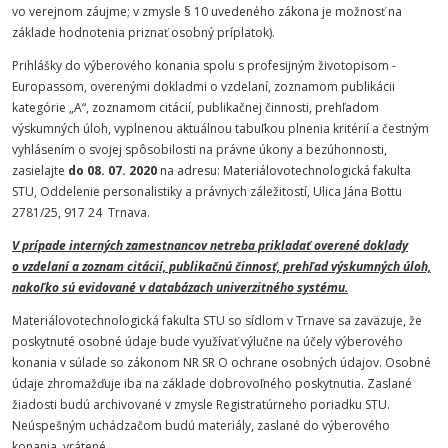
vo verejnom záujme; v zmysle § 10 uvedeného zákona je možnosť na
základe hodnotenia priznať osobný príplatok).
Prihlášky do výberového konania spolu s profesijným životopisom -
Europassom, overenými dokladmi o vzdelaní, zoznamom publikácii
kategórie „A“, zoznamom citácií, publikačnej činnosti, prehľadom
výskumných úloh, vyplnenou aktuálnou tabuľkou plnenia kritérií a čestným
vyhlásením o svojej spôsobilosti na právne úkony a bezúhonnosti,
zasielajte
do 08. 07. 2020
na adresu: Materiálovotechnologická fakulta
STU, Oddelenie personalistiky a právnych záležitostí, Ulica Jána Bottu
2781/25, 917 24 Trnava.
V prípade interných zamestnancov netreba prikladať overené doklady
o vzdelaní a
zoznam citácií, publikačnú činnosť, prehľad výskumných úloh,
nakoľko sú evidované v databázach univerzitného systému.
Materiálovotechnologická fakulta STU so sídlom v Trnave sa zaväzuje, že
poskytnuté osobné údaje bude využívať výlučne na účely výberového
konania v súlade so zákonom NR SR O ochrane osobných údajov. Osobné
údaje zhromažďuje iba na základe dobrovoľného poskytnutia. Zaslané
žiadosti budú archivované v zmysle Registratúrneho poriadku STU.
Neúspešným uchádzačom budú materiály, zaslané do výberového
konania, vrátené.