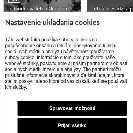
Jednodňová letná škola na
Letná prevádzka p
ATRI MTF STU
MTF STU v Trnave
Nastavenie ukladania cookies
Pridané 28.07.2026
Pridané 23.06.2026
Táto webstránka používa súbory cookies na
prispôsobenie obsahu a reklám, poskytovanie funkcií
sociálnych médií a analýzu návštevnosti používame
súbory cookie. Informácie o tom, ako používate naše
webové stránky, poskytujeme aj našim partnerom v oblasti
SPÄŤ NA VRCH
sociálnych médií, inzercie a analýzy. Títo partneri môžu
príslušné informácie skombinovať s ďalšími údajmi, ktoré
ste im poskytli alebo ktoré od vás získali, keď ste používali
ich služby.
Spravovať možnosti
Prijať všetko