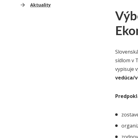
Aktuality
Výb
Eko
Slovenská
sídlom v 
vypisuje 
vedúca/v
Predpokl
zostave
organiz
zodpov