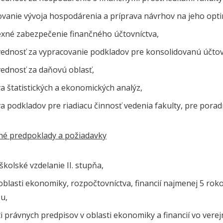
ovanie vývoja hospodárenia a príprava návrhov na jeho opti
xné zabezpečenie finančného účtovníctva,
ednosť za vypracovanie podkladov pre konsolidovanú účtov
ednosť za daňovú oblasť,
a štatistických a ekonomických analýz,
a podkladov pre riadiacu činnosť vedenia fakulty, pre pora
čné predpoklady a požiadavky
kolské vzdelanie II. stupňa,
oblasti ekonomiky, rozpočtovníctva, financií najmenej 5 rokov
u,
i právnych predpisov v oblasti ekonomiky a financií vo verejne