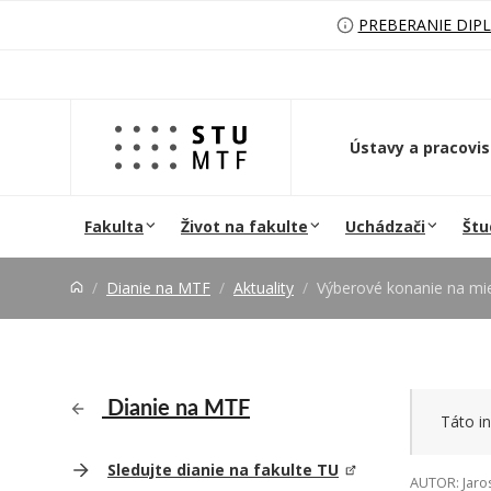
Prejsť na obsah
PREBERANIE DIP
Ústavy a pracovi
Fakulta
Život na fakulte
Uchádzači
Štu
Dianie na MTF
Aktuality
Výberové konanie na miesto vedúceho/ved
Dianie na MTF
Táto in
Sledujte dianie na fakulte TU
AUTOR: Jaro