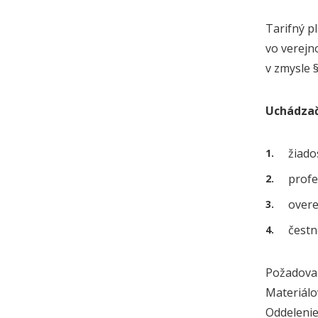
Tarifný p
vo verejn
v zmysle 
Uchádzač
žiado
profe
overe
čestn
Požadovan
Materiálo
Oddelenie