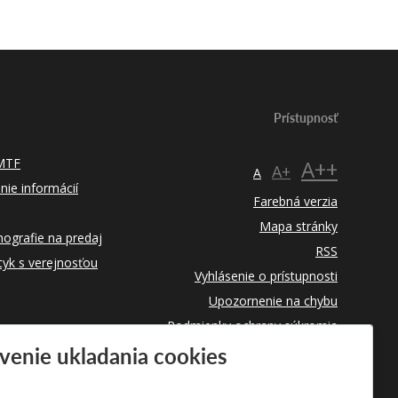
Prístupnosť
 MTF
A++
A+
A
nie informácií
Farebná verzia
Mapa stránky
ografie na predaj
RSS
tyk s verejnosťou
Vyhlásenie o prístupnosti
Upozornenie na chybu
Podmienky ochrany súkromia
venie ukladania cookies
Využívanie cookies