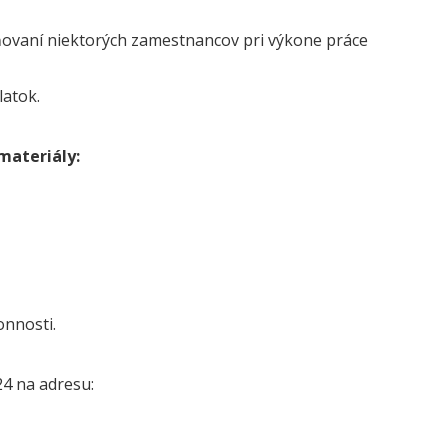
ňovaní niektorých zamestnancov pri výkone práce
latok.
materiály:
onnosti.
24 na adresu: