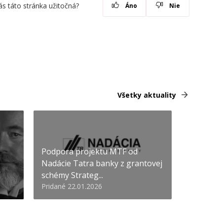
ás táto stránka užitočná?
Áno
Nie
Všetky aktuality
Podpora projektu MTF od
Nadácie Tatra banky z grantovej
schémy Strateg...
Pridané 22.01.2026