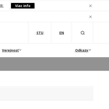
26
Viac info
STU
EN
Verejnosť
Odkazy