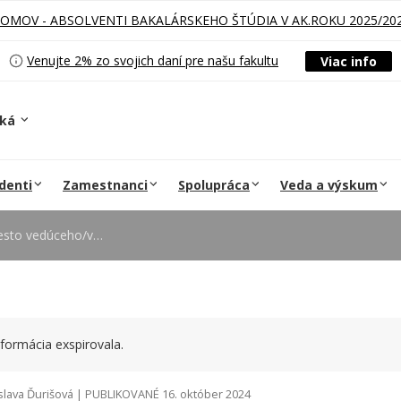
LOMOV - ABSOLVENTI BAKALÁRSKEHO ŠTÚDIA V AK.ROKU 2025/20
Venujte 2% zo svojich daní pre našu fakultu
Viac info
ská
denti
Zamestnanci
Spolupráca
Veda a výskum
úcej Ekonomického oddelenia
formácia exspirovala.
slava Ďurišová | PUBLIKOVANÉ 16. október 2024