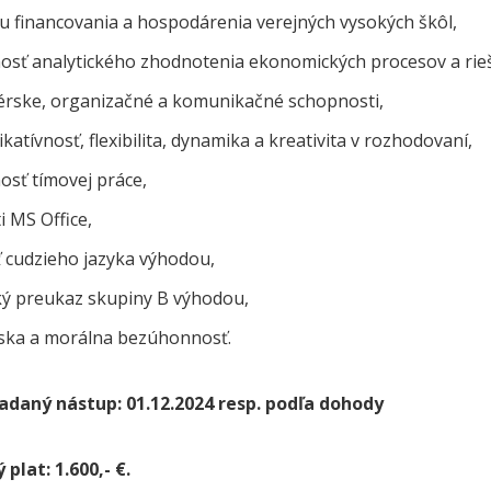
u financovania a hospodárenia verejných vysokých škôl,
osť analytického zhodnotenia ekonomických procesov a rieše
rske, organizačné a komunikačné schopnosti,
atívnosť, flexibilita, dynamika a kreativita v rozhodovaní,
osť tímovej práce,
i MS Office,
ť cudzieho jazyka výhodou,
ký preukaz skupiny B výhodou,
ska a morálna bezúhonnosť.
adaný nástup: 01.12.2024 resp. podľa dohody
plat: 1.600,- €.