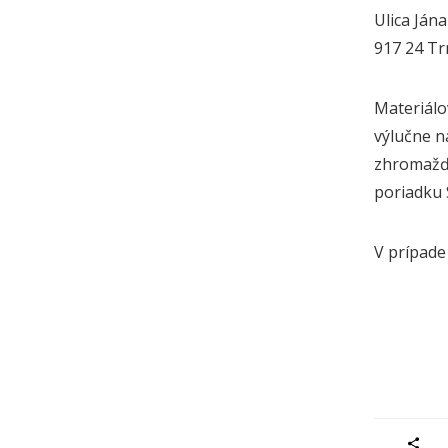
Ulica Ján
917 24 T
Materiálo
výlučne n
zhromažďu
poriadku 
V prípade