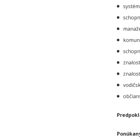
systém
schopn
manažé
komunik
schopn
znalost
znalos
vodičs
občian
Predpokl
Ponúkaný 