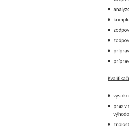
analyz
komple
zodpov
zodpov
príprav
príprav
Kvalifika
vysokoš
prax v 
výhodo
znalost