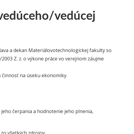
 vedúceho/vedúcej
slava a dekan Materiálovotechnologickej fakulty so
2/2003 Z. z. o výkone práce vo verejnom záujme
 činnosť na úseku ekonomiky.
 jeho čerpania a hodnotenie jeho plnenia,
zo všetkých zdrojov,