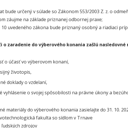
lat bude určený v súlade so Zákonom 553/2003 Z. z. o odme
om záujme na základe priznanej odbornej praxe;
§ 10 uvedeného zákona bude priznaný osobný a riadiaci príp
i o zaradenie do výberového konania zašlú nasledovné 
sť o účasť vo výberovom konaní,
sijný životopis,
né doklady o vzdelaní,
é vyhlásenie o svojej spôsobilosti na právne úkony a bezúh
é materiály do výberového konania zasielajte do 31. 10. 20
votechnologická fakulta so sídlom v Trnave
 ľudských zdrojov