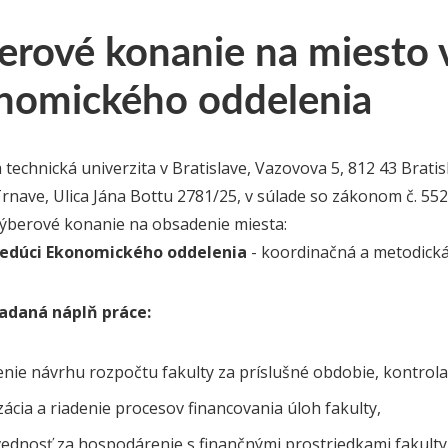
erové konanie na miesto
nomického oddelenia
 technická univerzita v Bratislave, Vazovova 5, 812 43 Brati
Trnave, Ulica Jána Bottu 2781/25, v súlade so zákonom č. 55
výberové konanie na obsadenie miesta:
edúci Ekonomického oddelenia
- koordinačná a metodická
adaná náplň práce:
nie návrhu rozpočtu fakulty za príslušné obdobie, kontrola
ácia a riadenie procesov financovania úloh fakulty,
ednosť za hospodárenie s finančnými prostriedkami fakulty 