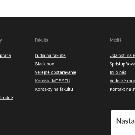
y
Fakulta
Médiá
práca
Ľudia na fakulte
Udalosti na
Black box
Sprístupňova
Verejné obstarávanie
Iní o nás
Komisie MTF STU
Vedecké mon
Kontakty na fakultu
Kontakt na s
árodné
Nasta