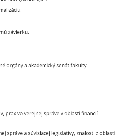
malizáciu,
nú závierku,
dné orgány a akademický senát fakulty.
, prax vo verejnej správe v oblasti financií
j správe a súvisiacej legislatívy, znalosti z oblasti