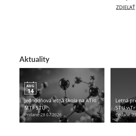
ZDIEĽAŤ
Aktuality
AUG
14
Jednodňová letná škola na ATRI
Letná pr
MTF STU
STU v Tr
Pridané 28.07.2026
Pridané 2