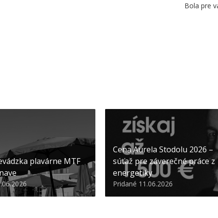
Bola pre v
Cena Aurela Stodolu 2026 –
evádzka plavárne MTF
súťaž pre záverečné práce z
nave
energetiky
3.06.2026
Pridané 11.06.2026