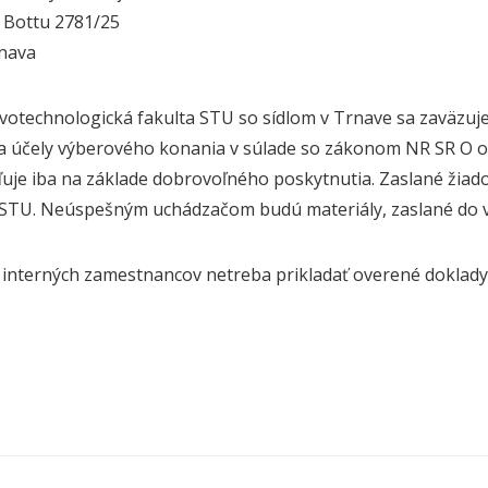
a Bottu 2781/25
rnava
votechnologická fakulta STU so sídlom v Trnave sa zaväzuj
a účely výberového konania v súlade so zákonom NR SR O 
je iba na základe dobrovoľného poskytnutia. Zaslané žiado
STU. Neúspešným uchádzačom budú materiály, zaslané do v
 interných zamestnancov netreba prikladať overené doklady 