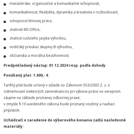
manažérske, organizačné a komunikačné schopnosti,
komunikatívnosť, flexibilita, dynamika a kreativita v rozhodovaní,
schopnosť tímovej práce,
znalosti MS Office,
znalosť cudzieho jazyka výhodou,
vodičský preukaz skupiny B výhodou,
občianska a morálna bezúhonnosť.
Predpokladaný nástup: 01.12.2024 resp. podľa dohody
Ponúkaný plat: 1.600,- €.
Tarifný plat bude určený v súlade so Zákonom 553/2003 Z. z. o
odmeňovaní niektorých zamestnancov pri výkone práce vo verejnom
záujme na základe priznanej odbornej praxe;
v zmysle § 10 uvedeného zákona bude priznaný osobný a riadiaci
príplatok.
Uchádzači o zaradenie do výberového konania zašlú nasledovné
materiály: