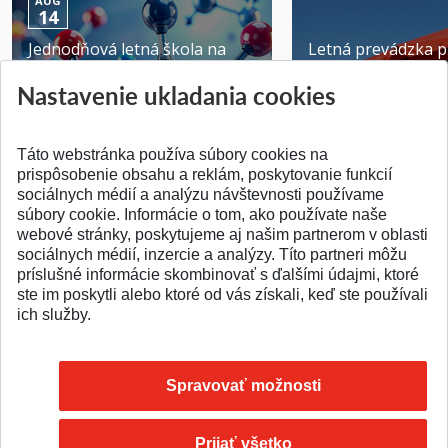
AUG
14
Jednodňová letná škola na
Letná prevádzka p
ATRI MTF STU
MTF STU v Trnave
Nastavenie ukladania cookies
Pridané 28.07.2026
Pridané 23.06.2026
Táto webstránka používa súbory cookies na
prispôsobenie obsahu a reklám, poskytovanie funkcií
sociálnych médií a analýzu návštevnosti používame
súbory cookie. Informácie o tom, ako používate naše
webové stránky, poskytujeme aj našim partnerom v oblasti
SPÄŤ NA VRCH
sociálnych médií, inzercie a analýzy. Títo partneri môžu
príslušné informácie skombinovať s ďalšími údajmi, ktoré
ste im poskytli alebo ktoré od vás získali, keď ste používali
ich služby.
Spravovať možnosti
Prijať všetko