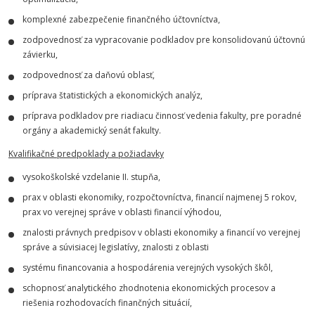
komplexné zabezpečenie finančného účtovníctva,
zodpovednosť za vypracovanie podkladov pre konsolidovanú účtovnú
závierku,
zodpovednosť za daňovú oblasť,
príprava štatistických a ekonomických analýz,
príprava podkladov pre riadiacu činnosť vedenia fakulty, pre poradné
orgány a akademický senát fakulty.
Kvalifikačné predpoklady a požiadavky
vysokoškolské vzdelanie II. stupňa,
prax v oblasti ekonomiky, rozpočtovníctva, financií najmenej 5 rokov,
prax vo verejnej správe v oblasti financií výhodou,
znalosti právnych predpisov v oblasti ekonomiky a financií vo verejnej
správe a súvisiacej legislatívy, znalosti z oblasti
systému financovania a hospodárenia verejných vysokých škôl,
schopnosť analytického zhodnotenia ekonomických procesov a
riešenia rozhodovacích finančných situácií,