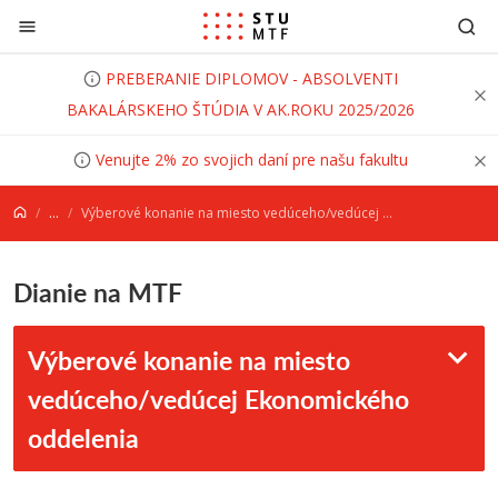
Prejsť na obsah
PREBERANIE DIPLOMOV - ABSOLVENTI
BAKALÁRSKEHO ŠTÚDIA V AK.ROKU 2025/2026
Venujte 2% zo svojich daní pre našu fakultu
...
Výberové konanie na miesto vedúceho/vedúcej Ekonomického oddelenia
Dianie na MTF
Výberové konanie na miesto
vedúceho/vedúcej Ekonomického
oddelenia