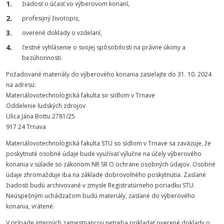
žiadosť o účasť vo výberovom konaní,
profesijný životopis,
overené doklady o vzdelaní,
čestné vyhlásenie o svojej spôsobilosti na právne úkony a
bezúhonnosti.
Požadované materiály do výberového konania zasielajte do 31. 10. 2024
na adresu:
Materiálovotechnologická fakulta so sídlom v Trnave
Oddelenie ľudských zdrojov
Ulica Jána Bottu 2781/25
917 24 Trnava
Materiálovotechnologická fakulta STU so sídlom v Trnave sa zaväzuje, že
poskytnuté osobné údaje bude využívať výlučne na účely výberového
konania v súlade so zákonom NR SR O ochrane osobných údajov. Osobné
údaje zhromažďuje iba na základe dobrovoľného poskytnutia. Zaslané
žiadosti budú archivované v zmysle Registratúrneho poriadku STU.
Neúspešným uchádzačom budú materiály, zaslané do výberového
konania, vrátené.
V prípade interných zamestnancov netreba prikladať overené doklady o