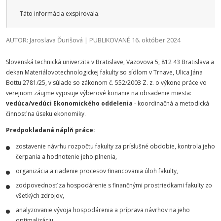
Táto informácia exspirovala.
AUTOR: Jaroslava Ďurišová | PUBLIKOVANÉ 16. október 2024
Slovenská technická univerzita v Bratislave, Vazovova 5, 812 43 Bratislava a
dekan Materiálovotechnologickej fakulty so sídlom v Trnave, Ulica Jána
Bottu 2781/25, v súlade so zákonom č. 552/2003 Z. z. o výkone práce vo
verejnom záujme vypisuje výberové konanie na obsadenie miesta:
vedúca/vedúci Ekonomického oddelenia
- koordinačná a metodická
činnosť na úseku ekonomiky.
Predpokladaná náplň práce:
zostavenie návrhu rozpočtu fakulty za príslušné obdobie, kontrola jeho
čerpania a hodnotenie jeho plnenia,
organizácia a riadenie procesov financovania úloh fakulty,
zodpovednosť za hospodárenie s finančnými prostriedkami fakulty zo
všetkých zdrojov,
analyzovanie vývoja hospodárenia a príprava návrhov na jeho
optimalizáciu,