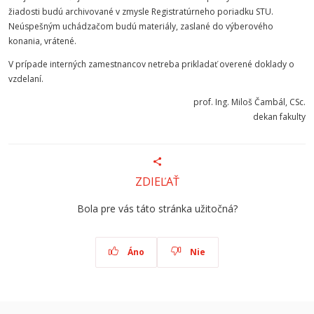
žiadosti budú archivované v zmysle Registratúrneho poriadku STU.
Neúspešným uchádzačom budú materiály, zaslané do výberového
konania, vrátené.
V prípade interných zamestnancov netreba prikladať overené doklady o
vzdelaní.
prof. Ing. Miloš Čambál, CSc.
dekan fakulty
ZDIEĽAŤ
Bola pre vás táto stránka užitočná?
Áno
Nie