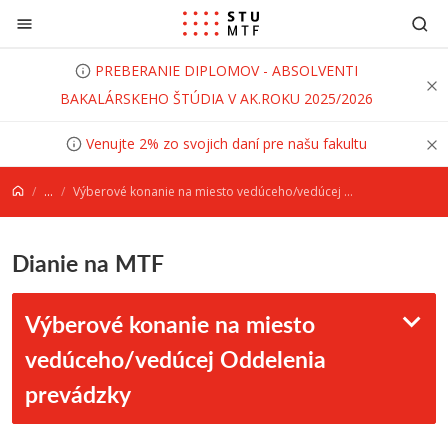
Prejsť na obsah
PREBERANIE DIPLOMOV - ABSOLVENTI
BAKALÁRSKEHO ŠTÚDIA V AK.ROKU 2025/2026
Venujte 2% zo svojich daní pre našu fakultu
...
Výberové konanie na miesto vedúceho/vedúcej Oddelenia prevádzky
Dianie na MTF
Výberové konanie na miesto
vedúceho/vedúcej Oddelenia
prevádzky