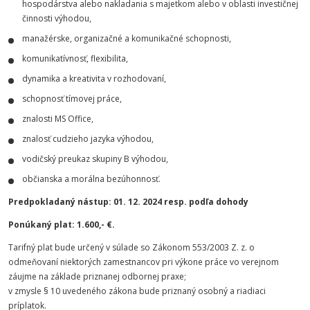
hospodárstva alebo nakladania s majetkom alebo v oblasti investičnej
činnosti výhodou,
manažérske, organizačné a komunikačné schopnosti,
komunikatívnosť, flexibilita,
dynamika a kreativita v rozhodovaní,
schopnosť tímovej práce,
znalosti MS Office,
znalosť cudzieho jazyka výhodou,
vodičský preukaz skupiny B výhodou,
občianska a morálna bezúhonnosť.
Predpokladaný nástup: 01. 12. 2024 resp. podľa dohody
Ponúkaný plat: 1.600,- €.
Tarifný plat bude určený v súlade so Zákonom 553/2003 Z. z. o
odmeňovaní niektorých zamestnancov pri výkone práce vo verejnom
záujme na základe priznanej odbornej praxe;
v zmysle § 10 uvedeného zákona bude priznaný osobný a riadiaci
príplatok.