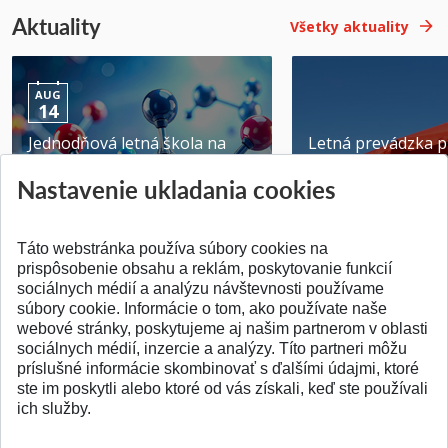
Aktuality
Všetky aktuality
AUG
14
Jednodňová letná škola na
Letná prevádzka p
ATRI MTF STU
MTF STU v Trnave
Nastavenie ukladania cookies
Pridané 28.07.2026
Pridané 23.06.2026
Táto webstránka používa súbory cookies na
prispôsobenie obsahu a reklám, poskytovanie funkcií
sociálnych médií a analýzu návštevnosti používame
súbory cookie. Informácie o tom, ako používate naše
webové stránky, poskytujeme aj našim partnerom v oblasti
SPÄŤ NA VRCH
sociálnych médií, inzercie a analýzy. Títo partneri môžu
príslušné informácie skombinovať s ďalšími údajmi, ktoré
ste im poskytli alebo ktoré od vás získali, keď ste používali
ich služby.