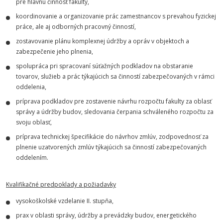
pre hlavnú činnosť fakulty,
koordinovanie a organizovanie prác zamestnancov s prevahou fyzickej
práce, ale aj odborných pracovný činností,
zostavovanie plánu komplexnej údržby a opráv v objektoch a
zabezpečenie jeho plnenia,
spolupráca pri spracovaní súťažných podkladov na obstaranie
tovarov, služieb a prác týkajúcich sa činností zabezpečovaných v rámci
oddelenia,
príprava podkladov pre zostavenie návrhu rozpočtu fakulty za oblasť
správy a údržby budov, sledovania čerpania schváleného rozpočtu za
svoju oblasť,
príprava technickej špecifikácie do návrhov zmlúv, zodpovednosť za
plnenie uzatvorených zmlúv týkajúcich sa činností zabezpečovaných
oddelením.
Kvalifikačné predpoklady a požiadavky
vysokoškolské vzdelanie II. stupňa,
prax v oblasti správy, údržby a prevádzky budov, energetického