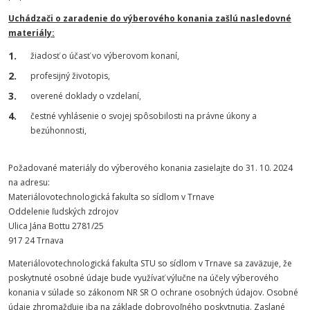
Uchádzači o zaradenie do výberového konania zašlú nasledovné
materiály:
žiadosť o účasť vo výberovom konaní,
profesijný životopis,
overené doklady o vzdelaní,
čestné vyhlásenie o svojej spôsobilosti na právne úkony a
bezúhonnosti,
Požadované materiály do výberového konania zasielajte do 31. 10. 2024
na adresu:
Materiálovotechnologická fakulta so sídlom v Trnave
Oddelenie ľudských zdrojov
Ulica Jána Bottu 2781/25
917 24 Trnava
Materiálovotechnologická fakulta STU so sídlom v Trnave sa zaväzuje, že
poskytnuté osobné údaje bude využívať výlučne na účely výberového
konania v súlade so zákonom NR SR O ochrane osobných údajov. Osobné
údaje zhromažďuje iba na základe dobrovoľného poskytnutia. Zaslané