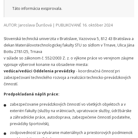
Táto informácia exspirovala.
AUTOR: Jaroslava Ďurišová | PUBLIKOVANÉ 16. október 2024
Slovenská technická univerzita v Bratislave, Vazovova 5, 812 43 Bratislava a
dekan Materiálovotechnologickej fakulty STU so sídlom v Trnave, Ulica Jána
Bottu 2781/25, Trnava
v súlade so zákonom č. 552/2003 Z. z. o výkone práce vo verejnom záujme
vypisuje výberové konanie na obsadenie miesta:
vedúca/vedúci Oddelenia prevádzky
- koordinačná činnosť pri
zabezpečovaní technického rozvoja a realizácii technicko-prevádzkových
činností.
Predpokladaná náplň práce:
zabezpečovanie prevádzkových činností vo všetkých objektoch a v
exteriéri fakulty (služby na vrátniciach, upratovacie služby, údržbárske
a záhradnícke práce, autodoprava, zabezpečenie činností podateľne,
prevádzky športovísk),
zodpovednosť za vytváranie materiálnych a priestorových podmienok