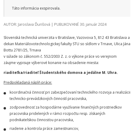
Táto informácia exspirovala.
AUTOR: Jaroslava Ďurišová | PUBLIKOVANÉ 30. január 2024
Slovenská technická univerzita v Bratislave, Vazovova 5, 812 43 Bratislava a
dekan Materiálovotechnologickej fakulty STU so sídlom v Trnave, Ulica Jána
Bottu 2781/25, Trnava
v súlade so zákonom č. 552/2003 Z. z. o výkone práce vo verejnom
záujme vypisuje výberové konanie na obsadenie miesta:
riaditeľka/riaditeľ Študentského domova a jedálne M. Uhra.
Predpokladaná náplň práce:
koordinačná činnosť pri zabezpečovaní technického rozvoja a realizácii
technicko-prevádzkových činností pracoviska,
zodpovednosť za hospodárne využívanie finančných prostriedkov
pracoviska pridelených v rámci rozpočtu resp. získaných
podnikateľskou činnosťou pracoviska,
riadenie a kontrola práce zamestnancov,