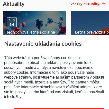
Aktuality
Všetky aktuality
AUG
14
Jednodňová letná škola na
Letná prevádzka p
ATRI MTF STU
MTF STU v Trnave
Nastavenie ukladania cookies
Pridané 28.07.2026
Pridané 23.06.2026
Táto webstránka používa súbory cookies na
prispôsobenie obsahu a reklám, poskytovanie funkcií
sociálnych médií a analýzu návštevnosti používame
súbory cookie. Informácie o tom, ako používate naše
webové stránky, poskytujeme aj našim partnerom v oblasti
SPÄŤ NA VRCH
sociálnych médií, inzercie a analýzy. Títo partneri môžu
príslušné informácie skombinovať s ďalšími údajmi, ktoré
ste im poskytli alebo ktoré od vás získali, keď ste používali
ich služby.