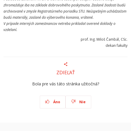
zhromažďuje iba na základe dobrovoľného poskytnutia. Zaslané žiadosti budú
archivované v zmysle Registratúrneho poriadku STU. Neúspešným uchádzačom
budú materiály, zaslané do výberového konania, vrátené.
V prípade interných zamestnancov netreba prikladať overené doklady o
vzdelaní
.
prof. Ing. Miloš Čambál, CSc.
dekan fakulty
ZDIEĽAŤ
Bola pre vás táto stránka užitočná?
Áno
Nie