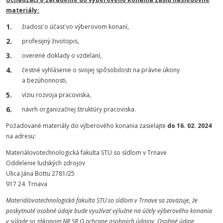
materiály:
žiadosť o účasť vo výberovom konaní,
profesijný životopis,
overené doklady o vzdelaní,
čestné vyhlásenie o svojej spôsobilosti na právne úkony
a bezúhonnosti,
víziu rozvoja pracoviska,
návrh organizačnej štruktúry pracoviska.
Požadované materiály do výberového konania zasielajte
do 16. 02. 2024
na adresu:
Materiálovotechnologická fakulta STU so sídlom v Trnave
Oddelenie ľudských zdrojov
Ulica Jána Bottu 2781/25
917 24 Trnava
Materiálovotechnologická fakulta STU so sídlom v Trnave sa zaväzuje, že
poskytnuté osobné údaje bude využívať výlučne na účely výberového konania
v súlade so zákonom NR SR O ochrane osobných údajov. Osobné údaje