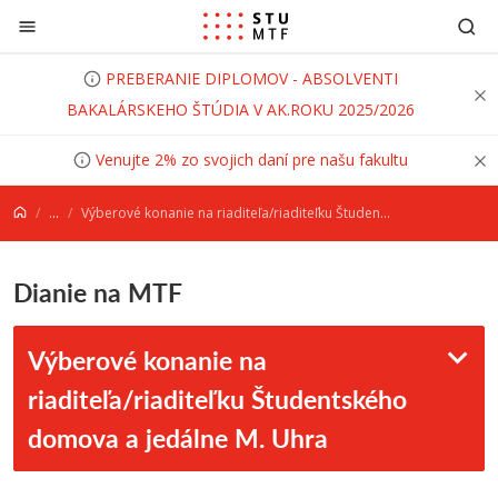
Prejsť na obsah
PREBERANIE DIPLOMOV - ABSOLVENTI
BAKALÁRSKEHO ŠTÚDIA V AK.ROKU 2025/2026
Venujte 2% zo svojich daní pre našu fakultu
...
Výberové konanie na riaditeľa/riaditeľku Študentského domova a jedálne M. Uhra
Dianie na MTF
Výberové konanie na
riaditeľa/riaditeľku Študentského
domova a jedálne M. Uhra