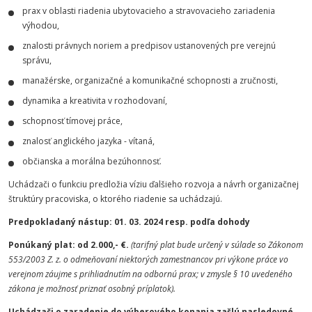
prax v oblasti riadenia ubytovacieho a stravovacieho zariadenia
výhodou,
znalosti právnych noriem a predpisov ustanovených pre verejnú
správu,
manažérske, organizačné a komunikačné schopnosti a zručnosti,
dynamika a kreativita v rozhodovaní,
schopnosť tímovej práce,
znalosť anglického jazyka - vítaná,
občianska a morálna bezúhonnosť.
Uchádzači o funkciu predložia víziu ďalšieho rozvoja a návrh organizačnej
štruktúry pracoviska, o ktorého riadenie sa uchádzajú.
Predpokladaný nástup: 01. 03. 2024 resp. podľa dohody
Ponúkaný plat: od 2.000,-
€.
(tarifný plat bude určený v súlade so Zákonom
553/2003 Z. z. o odmeňovaní niektorých zamestnancov pri výkone práce vo
verejnom záujme s prihliadnutím na odbornú prax; v zmysle § 10 uvedeného
zákona je možnosť priznať osobný príplatok).
Uchádzači o zaradenie do výberového konania zašlú nasledovné