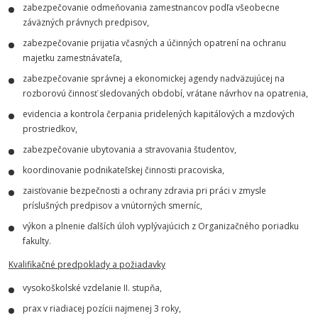
zabezpečovanie odmeňovania zamestnancov podľa všeobecne
záväzných právnych predpisov,
zabezpečovanie prijatia včasných a účinných opatrení na ochranu
majetku zamestnávateľa,
zabezpečovanie správnej a ekonomickej agendy nadväzujúcej na
rozborovú činnosť sledovaných období, vrátane návrhov na opatrenia,
evidencia a kontrola čerpania pridelených kapitálových a mzdových
prostriedkov,
zabezpečovanie ubytovania a stravovania študentov,
koordinovanie podnikateľskej činnosti pracoviska,
zaisťovanie bezpečnosti a ochrany zdravia pri práci v zmysle
príslušných predpisov a vnútorných smerníc,
výkon a plnenie ďalších úloh vyplývajúcich z Organizačného poriadku
fakulty.
Kvalifikačné predpoklady a požiadavky
vysokoškolské vzdelanie II. stupňa,
prax v riadiacej pozícii najmenej 3 roky,