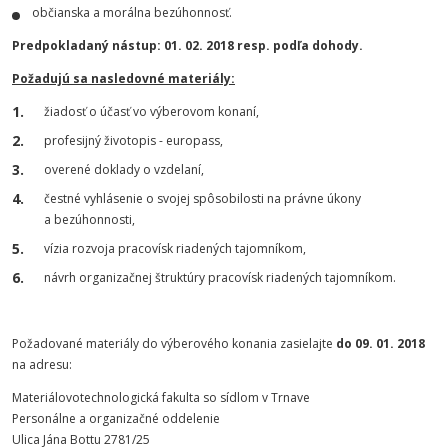
občianska a morálna bezúhonnosť.
Predpokladaný nástup: 01. 02. 2018 resp. podľa dohody.
Požadujú sa nasledovné materiály:
žiadosť o účasť vo výberovom konaní,
profesijný životopis - europass,
overené doklady o vzdelaní,
čestné vyhlásenie o svojej spôsobilosti na právne úkony
a bezúhonnosti,
vízia rozvoja pracovísk riadených tajomníkom,
návrh organizačnej štruktúry pracovísk riadených tajomníkom.
Požadované materiály do výberového konania zasielajte
do 09. 01. 2018
na adresu:
Materiálovotechnologická fakulta so sídlom v Trnave
Personálne a organizačné oddelenie
Ulica Jána Bottu 2781/25