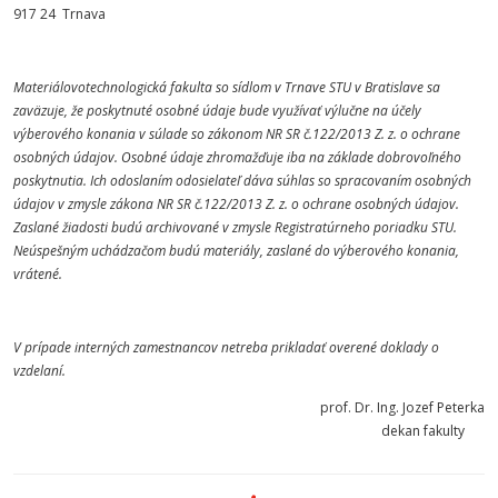
917 24 Trnava
Materiálovotechnologická fakulta so sídlom v Trnave STU v Bratislave sa
zaväzuje, že poskytnuté osobné údaje bude využívať výlučne na účely
výberového konania v súlade so zákonom NR SR č.122/2013 Z. z. o ochrane
osobných údajov. Osobné údaje zhromažďuje iba na základe dobrovoľného
poskytnutia. Ich odoslaním odosielateľ dáva súhlas so spracovaním osobných
údajov v zmysle zákona NR SR č.122/2013 Z. z. o ochrane osobných údajov.
Zaslané žiadosti budú archivované v zmysle Registratúrneho poriadku STU.
Neúspešným uchádzačom budú materiály, zaslané do výberového konania,
vrátené.
V prípade interných zamestnancov netreba prikladať overené doklady o
vzdelaní
.
prof. Dr. Ing. Jozef Peterka
dekan fakulty