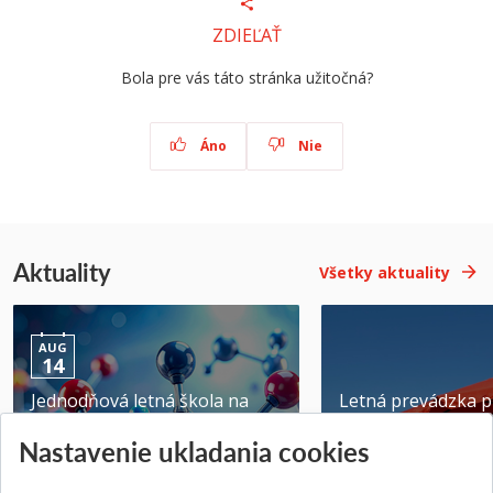
ZDIEĽAŤ
Bola pre vás táto stránka užitočná?
Áno
Nie
Aktuality
Všetky aktuality
AUG
14
Jednodňová letná škola na
Letná prevádzka p
ATRI MTF STU
MTF STU v Trnave
Nastavenie ukladania cookies
Pridané 28.07.2026
Pridané 23.06.2026