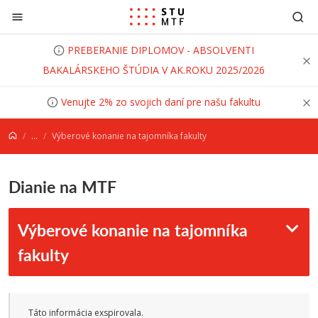
Prejsť na obsah
PREBERANIE DIPLOMOV - ABSOLVENTI
BAKALÁRSKEHO ŠTÚDIA V AK.ROKU 2025/2026
Venujte 2% zo svojich daní pre našu fakultu
...
Výberové konanie na tajomníka fakulty
Dianie na MTF
Výberové konanie na tajomníka
fakulty
Táto informácia exspirovala.