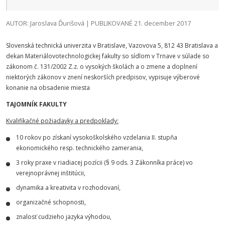
AUTOR: Jaroslava Ďurišová | PUBLIKOVANÉ 21. december 2017
Slovenská technická univerzita v Bratislave, Vazovova 5, 812 43 Bratislava a
dekan Materiálovotechnologickej fakulty so sídlom v Trnave v súlade so
zákonom č. 131/2002 Z.z. o vysokých školách a o zmene a doplnení
niektorých zákonov v znení neskorších predpisov, vypisuje výberové
konanie na obsadenie miesta
TAJOMNÍK FAKULTY
Kvalifikačné požiadavky a predpoklady:
10 rokov po získaní vysokoškolského vzdelania II. stupňa
ekonomického resp. technického zamerania,
3 roky praxe v riadiacej pozícii (§ 9 ods. 3 Zákonníka práce) vo
verejnoprávnej inštitúcii,
dynamika a kreativita v rozhodovaní,
organizačné schopnosti,
znalosť cudzieho jazyka výhodou,