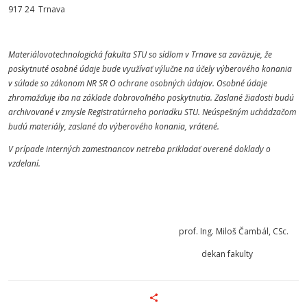
917 24 Trnava
Materiálovotechnologická fakulta STU so sídlom v Trnave sa zaväzuje, že
poskytnuté osobné údaje bude využívať výlučne na účely výberového konania
v súlade so zákonom NR SR O ochrane osobných údajov. Osobné údaje
zhromažďuje iba na základe dobrovoľného poskytnutia. Zaslané žiadosti budú
archivované v zmysle Registratúrneho poriadku STU. Neúspešným uchádzačom
budú materiály, zaslané do výberového konania, vrátené.
V prípade interných zamestnancov netreba prikladať overené doklady o
vzdelaní
.
prof. Ing. Miloš Čambál, CSc.
dekan fakulty