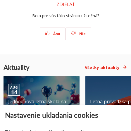
ZDIEĽAŤ
Bola pre vás táto stránka užitočná?
Áno
Nie
Aktuality
Všetky aktuality
AUG
14
Jednodňová letná škola na
Letná prevádzka p
ATRI MTF STU
MTF STU v Trnave
Nastavenie ukladania cookies
Pridané 28.07.2026
Pridané 23.06.2026