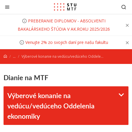
Prejsť na obsah
PREBERANIE DIPLOMOV - ABSOLVENTI
BAKALÁRSKEHO ŠTÚDIA V AK.ROKU 2025/2026
Venujte 2% zo svojich daní pre našu fakultu
...
Výberové konanie na vedúcu/vedúceho Oddelenia ekonomiky
Dianie na MTF
Výberové konanie na
vedúcu/vedúceho Oddelenia
ekonomiky