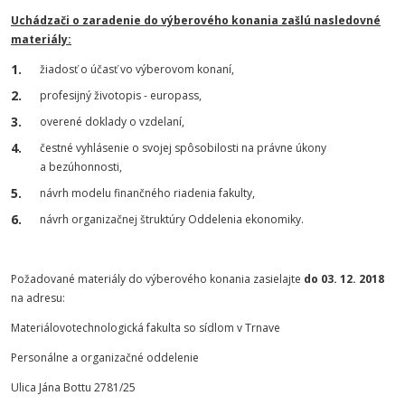
Uchádzači o zaradenie do výberového konania zašlú nasledovné
materiály:
žiadosť o účasť vo výberovom konaní,
profesijný životopis - europass,
overené doklady o vzdelaní,
čestné vyhlásenie o svojej spôsobilosti na právne úkony
a bezúhonnosti,
návrh modelu finančného riadenia fakulty,
návrh organizačnej štruktúry Oddelenia ekonomiky.
Požadované materiály do výberového konania zasielajte
do 03. 12. 2018
na adresu:
Materiálovotechnologická fakulta so sídlom v Trnave
Personálne a organizačné oddelenie
Ulica Jána Bottu 2781/25