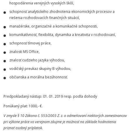
hospodárenia verejných vysokých škôl,
schopnosť analytického zhodnotenia ekonomických procesov a
riešenia rozhodovacích finančných situácií,
manažérske, organizačné a komunikačné schopnosti,
komunikatívnosť, flexibilita, dynamika a kreativita v rozhodovaní,
schopnosť tímovej práce,
znalosti MS Office,
znalosť cudzieho jazyka výhodou,
vodičský preukaz skupiny B výhodou,
občianska a morálna bezúhonnosť.
Predpokladaný nástup: 01. 01. 2019 resp. podľa dohody
Ponúkaný plat: 1000,- €.
V zmysle § 10 Zákona č. 553/2003 Z. z. o odmeňovaní niektorých zamestnancov
pri výkone práce vo verejnom záujme je možnosť na základe hodnotenia
priznať osobný príplatok.