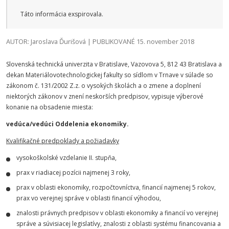
Táto informácia exspirovala.
AUTOR: Jaroslava Ďurišová | PUBLIKOVANÉ 15. november 2018
Slovenská technická univerzita v Bratislave, Vazovova 5, 812 43 Bratislava a
dekan Materiálovotechnologickej fakulty so sídlom v Trnave v súlade so
zákonom č. 131/2002 Z.z. o vysokých školách a o zmene a doplnení
niektorých zákonov v znení neskorších predpisov, vypisuje výberové
konanie na obsadenie miesta:
vedúca/vedúci Oddelenia ekonomiky.
Kvalifikačné predpoklady a požiadavky
vysokoškolské vzdelanie II. stupňa,
prax v riadiacej pozícii najmenej 3 roky,
prax v oblasti ekonomiky, rozpočtovníctva, financií najmenej 5 rokov,
prax vo verejnej správe v oblasti financií výhodou,
znalosti právnych predpisov v oblasti ekonomiky a financií vo verejnej
správe a súvisiacej legislatívy, znalosti z oblasti systému financovania a