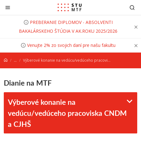
Prejsť na obsah
PREBERANIE DIPLOMOV - ABSOLVENTI
BAKALÁRSKEHO ŠTÚDIA V AK.ROKU 2025/2026
Venujte 2% zo svojich daní pre našu fakultu
...
Výberové konanie na vedúcu/vedúceho pracoviska CNDM a CJHŠ
Dianie na MTF
Výberové konanie na
vedúcu/vedúceho pracoviska CNDM
a CJHŠ