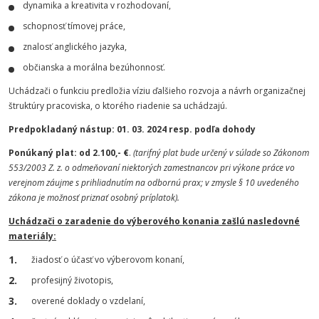
dynamika a kreativita v rozhodovaní,
schopnosť tímovej práce,
znalosť anglického jazyka,
občianska a morálna bezúhonnosť.
Uchádzači o funkciu predložia víziu ďalšieho rozvoja a návrh organizačnej
štruktúry pracoviska, o ktorého riadenie sa uchádzajú.
Predpokladaný nástup: 01. 03. 2024 resp. podľa dohody
Ponúkaný plat: od 2.100,- €
.
(tarifný plat bude určený v súlade so Zákonom
553/2003 Z. z. o odmeňovaní niektorých zamestnancov pri výkone práce vo
verejnom záujme s prihliadnutím na odbornú prax; v zmysle § 10 uvedeného
zákona je možnosť priznať osobný príplatok).
Uchádzači o zaradenie do výberového konania zašlú nasledovné
materiály:
žiadosť o účasť vo výberovom konaní,
profesijný životopis,
overené doklady o vzdelaní,