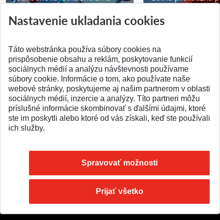
ATRI MTF STU
MTF STU v Trnave
Nastavenie ukladania cookies
Pridané 28.07.2026
Pridané 23.06.2026
Táto webstránka používa súbory cookies na
prispôsobenie obsahu a reklám, poskytovanie funkcií
sociálnych médií a analýzu návštevnosti používame
súbory cookie. Informácie o tom, ako používate naše
webové stránky, poskytujeme aj našim partnerom v oblasti
SPÄŤ NA VRCH
sociálnych médií, inzercie a analýzy. Títo partneri môžu
príslušné informácie skombinovať s ďalšími údajmi, ktoré
ste im poskytli alebo ktoré od vás získali, keď ste používali
ich služby.
Spravovať možnosti
Prijať všetko
© 2026 Slovenská technická univerzita