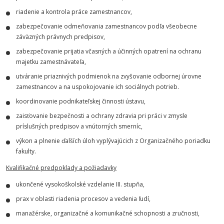
riadenie a kontrola práce zamestnancov,
zabezpečovanie odmeňovania zamestnancov podľa všeobecne
záväzných právnych predpisov,
zabezpečovanie prijatia včasných a účinných opatrení na ochranu
majetku zamestnávateľa,
utváranie priaznivých podmienok na zvyšovanie odbornej úrovne
zamestnancov a na uspokojovanie ich sociálnych potrieb.
koordinovanie podnikateľskej činnosti ústavu,
zaisťovanie bezpečnosti a ochrany zdravia pri práci v zmysle
príslušných predpisov a vnútorných smerníc,
výkon a plnenie ďalších úloh vyplývajúcich z Organizačného poriadku
fakulty.
Kvalifikačné predpoklady a požiadavky
ukončené vysokoškolské vzdelanie III. stupňa,
prax v oblasti riadenia procesov a vedenia ľudí,
manažérske, organizačné a komunikačné schopnosti a zručnosti,