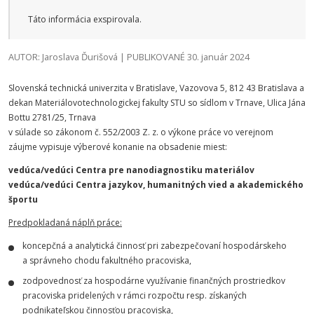
Táto informácia exspirovala.
AUTOR: Jaroslava Ďurišová | PUBLIKOVANÉ 30. január 2024
Slovenská technická univerzita v Bratislave, Vazovova 5, 812 43 Bratislava a
dekan Materiálovotechnologickej fakulty STU so sídlom v Trnave, Ulica Jána
Bottu 2781/25, Trnava
v súlade so zákonom č. 552/2003 Z. z. o výkone práce vo verejnom
záujme vypisuje výberové konanie na obsadenie miest:
vedúca/vedúci Centra pre nanodiagnostiku materiálov
vedúca/vedúci Centra jazykov, humanitných vied a akademického
športu
Predpokladaná náplň práce:
koncepčná a analytická činnosť pri zabezpečovaní hospodárskeho
a správneho chodu fakultného pracoviska,
zodpovednosť za hospodárne využívanie finančných prostriedkov
pracoviska pridelených v rámci rozpočtu resp. získaných
podnikateľskou činnosťou pracoviska,