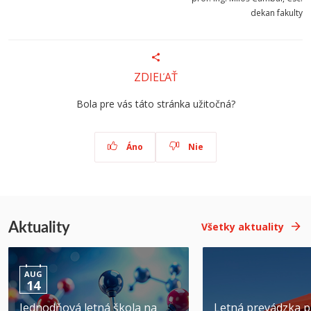
dekan fakulty
ZDIEĽAŤ
Bola pre vás táto stránka užitočná?
Áno
Nie
Aktuality
Všetky aktuality
AUG
14
Jednodňová letná škola na
Letná prevádzka p