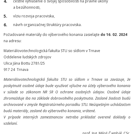
čestné vyhlásenie o svojej spôsobilosti na právne úkony
a bezúhonnosti,
víziu rozvoja pracoviska,
návrh organizačnej štruktúry pracoviska.
Požadované materiály do výberového konania zasielajte
do 16. 02. 2024
na adresu:
Materiálovotechnologická fakulta STU so sídlom v Trnave
Oddelenie ľudských zdrojov
Ulica Jána Bottu 2781/25
917 24 Trnava
Materiálovotechnologická fakulta STU so sídlom v Trnave sa zaväzuje, že
poskytnuté osobné údaje bude využívať výlučne na účely výberového konania
v súlade so zákonom NR SR O ochrane osobných údajov. Osobné údaje
zhromažďuje iba na základe dobrovoľného poskytnutia. Zaslané žiadosti budú
archivované v zmysle Registratúrneho poriadku STU. Neúspešným uchádzačom
budú materiály, zaslané do výberového konania, vrátené.
V prípade interných zamestnancov netreba prikladať overené doklady o
vzdelaní
.
prof. Ing. Miloš Čambál, CSc.