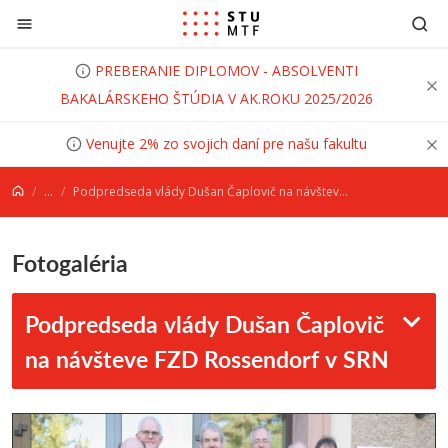
Prejsť na obsah
PREBERANIE DIPLOMOV - ABSOLVENTI
BAKALÁRSKEHO ŠTÚDIA V AK.ROKU 2025/2026
Venujte 2% zo svojich daní pre našu fakultu
...
Podpredseda vlády Dušan Čaplovič na návšteve FZD Rossendorf v SRN
Fotogaléria
Podpredseda vlády Dušan Čaplovič
na návšteve FZD Rossendorf v SRN