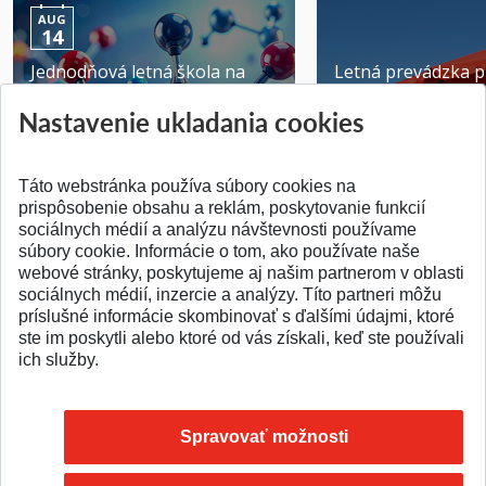
AUG
14
Jednodňová letná škola na
Letná prevádzka p
ATRI MTF STU
MTF STU v Trnave
Nastavenie ukladania cookies
Pridané 28.07.2026
Pridané 23.06.2026
Táto webstránka používa súbory cookies na
prispôsobenie obsahu a reklám, poskytovanie funkcií
sociálnych médií a analýzu návštevnosti používame
súbory cookie. Informácie o tom, ako používate naše
webové stránky, poskytujeme aj našim partnerom v oblasti
SPÄŤ NA VRCH
sociálnych médií, inzercie a analýzy. Títo partneri môžu
príslušné informácie skombinovať s ďalšími údajmi, ktoré
ste im poskytli alebo ktoré od vás získali, keď ste používali
ich služby.
Spravovať možnosti