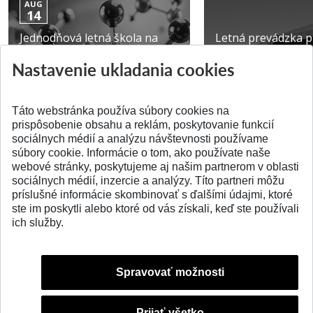
AUG
14
Jednodňová letná škola na
Letná prevádzka p
ATRI MTF STU
MTF STU v Trnave
Nastavenie ukladania cookies
Pridané 28.07.2026
Pridané 23.06.2026
Táto webstránka používa súbory cookies na
prispôsobenie obsahu a reklám, poskytovanie funkcií
sociálnych médií a analýzu návštevnosti používame
súbory cookie. Informácie o tom, ako používate naše
webové stránky, poskytujeme aj našim partnerom v oblasti
SPÄŤ NA VRCH
sociálnych médií, inzercie a analýzy. Títo partneri môžu
príslušné informácie skombinovať s ďalšími údajmi, ktoré
ste im poskytli alebo ktoré od vás získali, keď ste používali
ich služby.
Spravovať možnosti
Prijať všetko