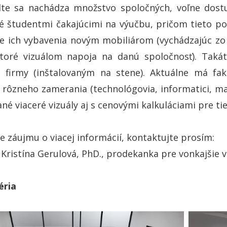
lte sa nachádza množstvo spoločných, voľne dostu
é študentmi čakajúcimi na výučbu, pričom tieto po
de ich vybavenia novým mobiliárom (vychádzajúc z
ktoré vizuálom napoja na danú spoločnosť). Takát
 firmy (inštalovaným na stene). Aktuálne má faku
 rôzneho zamerania (technológovia, informatici, mat
né viaceré vizuály aj s cenovými kalkuláciami pre ti
e záujmu o viacej informácií, kontaktujte prosím:
. Kristína Gerulová, PhD., prodekanka pre vonkajšie 
éria