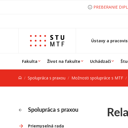
Prejsť na obsah
PREBERANIE DIP
Ústavy a pracovi
Fakulta
Život na fakulte
Uchádzači
Štu
Spolupráca s praxou
Možnosti spolupráce s MTF
Rela
Spolupráca s praxou
Priemyselná rada