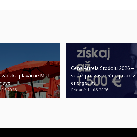
Cena Aurela Stodolu 2026 –
evádzka plavárne MTF
súťaž pre záverečné práce z
nave
energetiky
3.06.2026
Pridané 11.06.2026