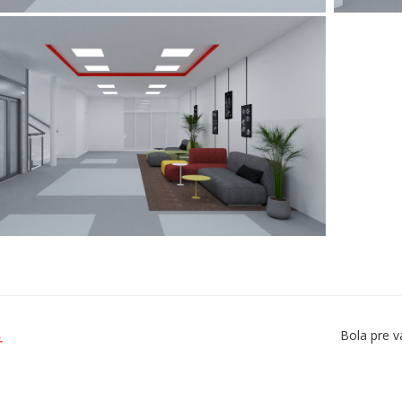
Bola pre v
Ť