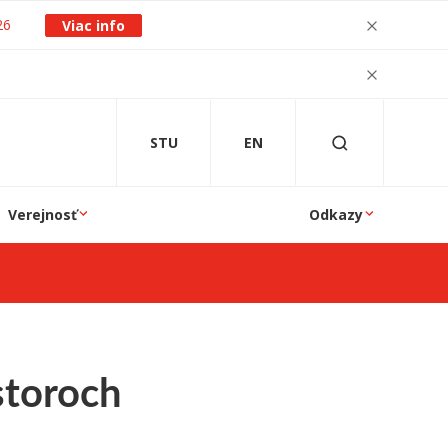
26
Viac info
STU
EN
Verejnosť
Odkazy
storoch