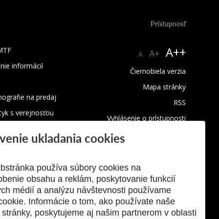
Prístupnosť
A++
 MTF
A+
A
nie informácií
Čiernobiela verzia
Mapa stránky
ografie na predaj
RSS
tyk s verejnosťou
Vyhlásenie o prístupnosti
Upozornenie na chybu
venie ukladania cookies
Podmienky ochrany súkromia
Využívanie cookies
bstránka používa súbory cookies na
obenie obsahu a reklám, poskytovanie funkcií
ych médií a analýzu návštevnosti používame
cookie. Informácie o tom, ako používate naše
stránky, poskytujeme aj našim partnerom v oblasti