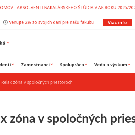
LOMOV - ABSOLVENTI BAKALÁRSKEHO ŠTÚDIA V AK.ROKU 2025/20
Venujte 2% zo svojich daní pre našu fakultu
Viac info
ská
denti
Zamestnanci
Spolupráca
Veda a výskum
Relax zóna v spoločných priestoroch
x zóna v spoločných prie