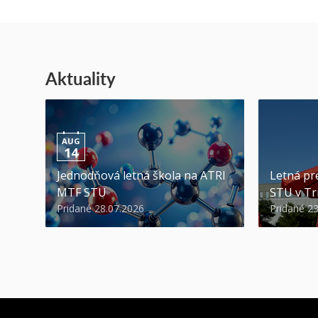
Aktuality
AUG
14
Jednodňová letná škola na ATRI
Letná pr
MTF STU
STU v Tr
Pridané 28.07.2026
Pridané 2