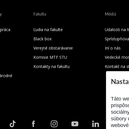
y
Fakulta
Médiá
práca
Ľudia na fakulte
Udalosti na
Black box
Sprístupňova
Verejné obstarávanie
Iní o nás
Komisie MTF STU
Vedecké mon
Kontakty na fakultu
Kontakt na s
árodné
Nasta
Táto we
prispôs
sociáln
súbory 
webové 