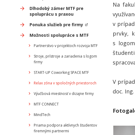
Na faku
Dlhodobý zámer MTF pre
využívan
spoluprácu s praxou
v prípa
Ponuka služieb pre firmy
prvky, 
Možnosti spolupráce s MTF
s logom
Partnerstvo v projektoch rozvoja MTF
študenti
Stroje, prístroje a zariadenia s logom
spracova
firmy
START-UP Coworking SPACE MTF
V prípad
Relax zóna v spoločných priestoroch
doc. Ing
Výučbová miestnosť v dizajne firmy
MTF CONNECT
Fotogal
MindTech
Priama podpora aktívnych študentov
firemnými partnermi