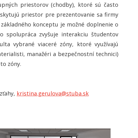
pných priestorov (chodby), ktoré sú často
skytujú priestor pre prezentovanie sa firmy
o základného konceptu je možné doplnenie o
o spolupráca zvyšuje interakciu študentov
lta vybrané viaceré zóny, ktoré využívajú
erialisti, manažéri a bezpečnostní technici)
eto zóny.
vzťahy,
kristina.gerulova@stuba.sk