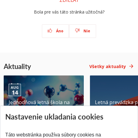
ZDIEĽAŤ
Bola pre vás táto stránka užitočná?
Áno
Nie
Aktuality
Všetky aktuality
AUG
14
Jednodňová letná škola na
Letná prevádzka p
ATRI MTF STU
MTF STU v Trnave
Nastavenie ukladania cookies
Pridané 28.07.2026
Pridané 23.06.2026
Táto webstránka používa súbory cookies na