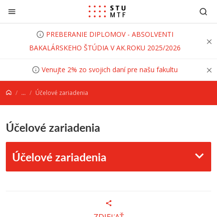
Prejsť na obsah
PREBERANIE DIPLOMOV - ABSOLVENTI
BAKALÁRSKEHO ŠTÚDIA V AK.ROKU 2025/2026
Venujte 2% zo svojich daní pre našu fakultu
...
Účelové zariadenia
Účelové zariadenia
Účelové zariadenia