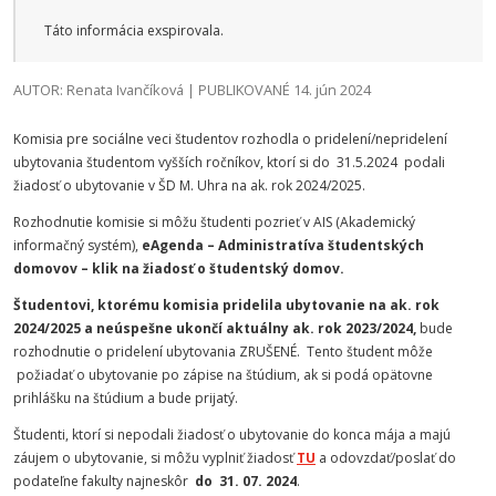
Táto informácia exspirovala.
AUTOR: Renata Ivančíková | PUBLIKOVANÉ 14. jún 2024
Komisia pre sociálne veci študentov rozhodla o pridelení/nepridelení
ubytovania študentom vyšších ročníkov, ktorí si do 31.5.2024 podali
žiadosť o ubytovanie v ŠD M. Uhra na ak. rok 2024/2025.
Rozhodnutie komisie si môžu študenti pozrieť v AIS (Akademický
informačný systém),
eAgenda – Administratíva študentských
domovov – klik na žiadosť o študentský domov.
Študentovi, ktorému komisia pridelila ubytovanie na ak. rok
2024/2025 a neúspešne ukončí aktuálny ak. rok 2023/2024,
bude
rozhodnutie o pridelení ubytovania ZRUŠENÉ. Tento študent môže
požiadať o ubytovanie po zápise na štúdium, ak si podá opätovne
prihlášku na štúdium a bude prijatý.
Študenti, ktorí si nepodali žiadosť o ubytovanie do konca mája a majú
záujem o ubytovanie, si môžu vyplniť žiadosť
TU
a odovzdať/poslať do
podateľne fakulty najneskôr
do 31. 07. 2024
.