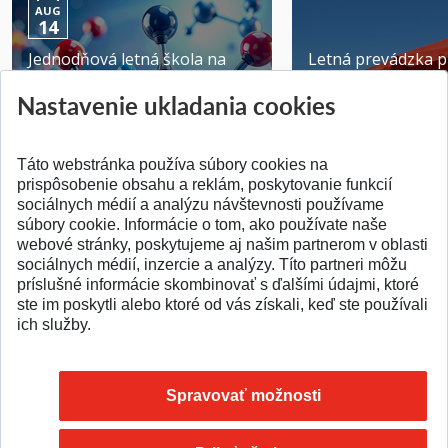
AUG
14
Jednodňová letná škola na
Letná prevádzka p
ATRI MTF STU
MTF STU v Trnave
Nastavenie ukladania cookies
Pridané 28.07.2026
Pridané 23.06.2026
Táto webstránka používa súbory cookies na
prispôsobenie obsahu a reklám, poskytovanie funkcií
sociálnych médií a analýzu návštevnosti používame
súbory cookie. Informácie o tom, ako používate naše
webové stránky, poskytujeme aj našim partnerom v oblasti
SPÄŤ NA VRCH
sociálnych médií, inzercie a analýzy. Títo partneri môžu
príslušné informácie skombinovať s ďalšími údajmi, ktoré
ste im poskytli alebo ktoré od vás získali, keď ste používali
ich služby.
Spravovať možnosti