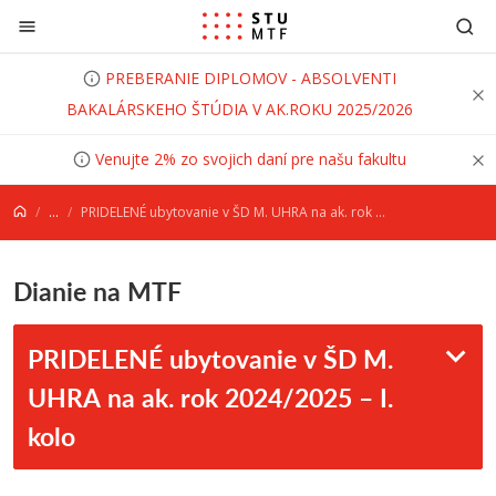
Prejsť na obsah
PREBERANIE DIPLOMOV - ABSOLVENTI
BAKALÁRSKEHO ŠTÚDIA V AK.ROKU 2025/2026
Venujte 2% zo svojich daní pre našu fakultu
...
PRIDELENÉ ubytovanie v ŠD M. UHRA na ak. rok 2024/2025 – I. kolo
Dianie na MTF
PRIDELENÉ ubytovanie v ŠD M.
UHRA na ak. rok 2024/2025 – I.
kolo