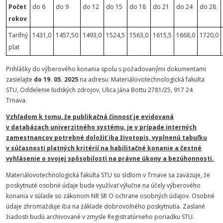
Počet
do 6
do 9
do 12
do 15
do 18
do 21
do 24
do 28
rokov
Tarifný
1431,0
1457,50
1493,0
1524,5
1563,0
1615,5
1668,0
1720,0
plat
Prihlášky do výberového konania spolu s požadovanými dokumentami
zasielajte
do 19. 05. 2025
na adresu: Materiálovotechnologická fakulta
STU, Oddelenie ľudských zdrojov, Ulica Jána Bottu 2781/25, 917 24
Trnava.
Vzhľadom k tomu, že publikačná činnosť je evidovaná
v databázach univerzitného systému, je v prípade interných
zamestnancov potrebné doložiť iba životopis, vyplnenú tabuľku
v súčasnosti platných kritérií na habilitačné konanie a čestné
vyhlásenie o svojej spôsobilosti na právne úkony a bezúhonnosti.
Materiálovotechnologická fakulta STU so sídlom v Trnave sa zaväzuje, že
poskytnuté osobné údaje bude využívať výlučne na účely výberového
konania v súlade so zákonom NR SR O ochrane osobných údajov. Osobné
údaje zhromažďuje iba na základe dobrovoľného poskytnutia. Zaslané
žiadosti budú archivované v zmysle Registratúrneho poriadku STU.