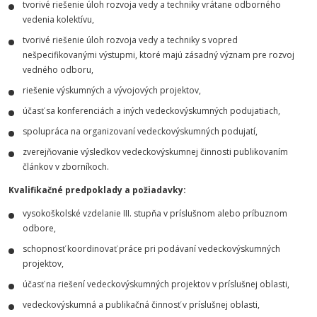
tvorivé riešenie úloh rozvoja vedy a techniky vrátane odborného
vedenia kolektívu,
tvorivé riešenie úloh rozvoja vedy a techniky s vopred
nešpecifikovanými výstupmi, ktoré majú zásadný význam pre rozvoj
vedného odboru,
riešenie výskumných a vývojových projektov,
účasť sa konferenciách a iných vedeckovýskumných podujatiach,
spolupráca na organizovaní vedeckovýskumných podujatí,
zverejňovanie výsledkov vedeckovýskumnej činnosti publikovaním
článkov v zborníkoch.
Kvalifikačné predpoklady a požiadavky:
vysokoškolské vzdelanie III. stupňa v príslušnom alebo príbuznom
odbore,
schopnosť koordinovať práce pri podávaní vedeckovýskumných
projektov,
účasť na riešení vedeckovýskumných projektov v príslušnej oblasti,
vedeckovýskumná a publikačná činnosť v príslušnej oblasti,