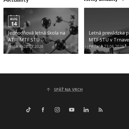
AUG
14
Jednodňová letná škola na
Letná prevádzka p
ATRI MTF STU
MTF STU v Trnave
Pridané 28.07.2026
Pridané 23.06.2026
SPÄŤ NA VRCH