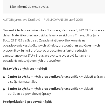
Táto informácia exspirovala.
AUTOR: Jaroslava Ďurišová | PUBLIKOVANÉ 30. apríl 2025
Slovenská technická univerzita v Bratislave, Vazovova 5, 812 43 Bratislava a
dekan Materiálovotechnologickej fakulty so sídlom v Trnave, Ulica Jána
Bottu 2781/25 v súlade so Zásadami výberového konania na
obsadzovanie vysokoškolských učiteľov, pracovných miest výskumných
pracovníkov, funkcií profesorov a docentov a funkcií vedúcich
zamestnancov na STU v Bratislave vypisuje výberové konanie na
obsadenie miest výskumných pracovníkov:
Ústav Výrobných technológií
2 miesta výskumných pracovníkov/pracovníčok
v oblasti zvárania
a spájania materiálov
3 miesta výskumných pracovníkov/pracovníčok
v oblasti
obrábania a povrchovej úpravy
Predpokladaná pracovná náplň: