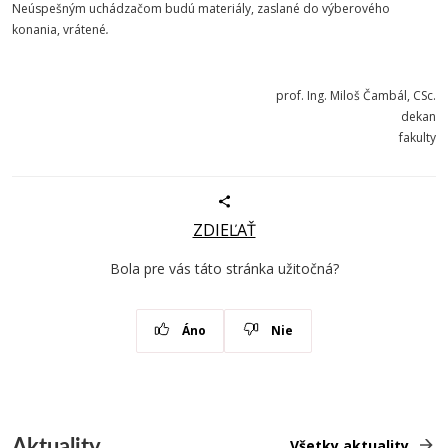
Neúspešným uchádzačom budú materiály, zaslané do výberového
konania, vrátené
.
prof. Ing. Miloš Čambál, CSc.
dekan
fakulty
ZDIEĽAŤ
Bola pre vás táto stránka užitočná?
Áno
Nie
Aktuality
Všetky aktuality