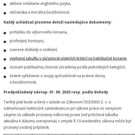
aktívne ovládanie anglického jazyka,
občianska a morálna bezúhonnosť.
Každý uchádzač písomne doloží nasledujúce dokumenty:
prihlášku do výberového konania,
profesijný životopis,
overené doklady o vzdelaní,
vyplnenú tabuľku v súčasnosti platných kritérií na habilitačné konanie
,
zoznam publikačnej činnosti zoradenej podľa jednotlivých kategórií,
čestné vyhlásenie o svojej spôsobilosti na právne úkony
a bezúhonnosti.
Predpokladaný nástup: 01. 09. 2025 resp. podľa dohody
Tarifný plat bude určený v súlade so Zákonom 553/2003 Z. z. o
odmeňovaní niektorých zamestnancov pri výkone práce vo verejnom
záujme na základe priznanej odbornej praxe (viď priložená tabuľka
aktuálna k dátumu zverejnenia); v zmysle § 10 uvedeného zákona môže byť
priznaný osobný príplatok.