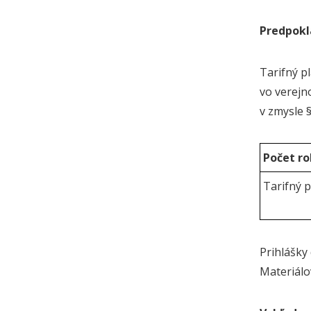
Predpokla
Tarifný p
vo verejn
v zmysle 
Počet r
Tarifný p
Prihlášky
Materiálo