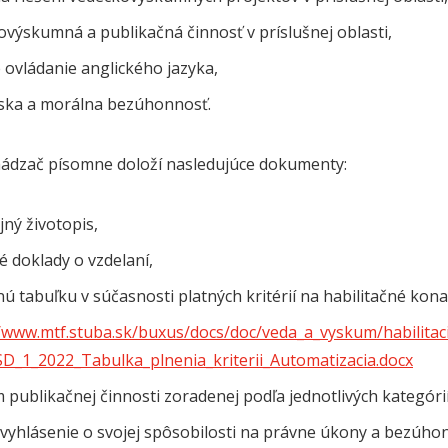
výskumná a publikačná činnosť v príslušnej oblasti,
 ovládanie anglického jazyka,
ska a morálna bezúhonnosť.
ádzač písomne doloží nasledujúce dokumenty:
jný životopis,
 doklady o vzdelaní,
ú tabuľku v súčasnosti platných kritérií na habilitačné kona
//www.mtf.stuba.sk/buxus/docs/doc/veda_a_vyskum/habilitac
SD_1_2022_Tabulka_plnenia_kriterii_Automatizacia.docx
publikačnej činnosti zoradenej podľa jednotlivých kategórií
 vyhlásenie o svojej spôsobilosti na právne úkony a bezúho