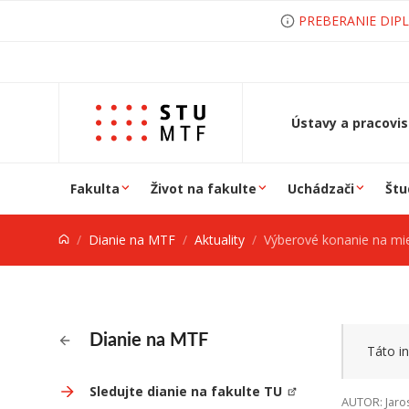
Prejsť na obsah
PREBERANIE DIP
Ústavy a pracovi
Fakulta
Život na fakulte
Uchádzači
Štu
Dianie na MTF
Aktuality
Výberové konanie na miesto výskumn
Dianie na MTF
Táto in
Sledujte dianie na fakulte TU
AUTOR: Jaro