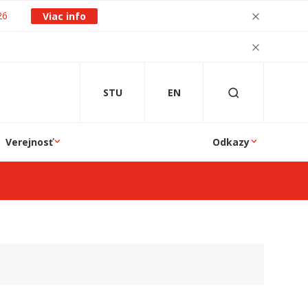
26
Viac info
STU
EN
Verejnosť
Odkazy