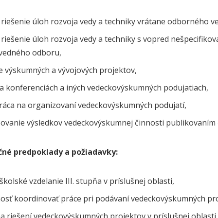
 riešenie úloh rozvoja vedy a techniky vrátane odborného ve
 riešenie úloh rozvoja vedy a techniky s vopred nešpecifik
 vedného odboru,
ie výskumných a vývojových projektov,
sa konferenciách a iných vedeckovýskumných podujatiach,
ráca na organizovaní vedeckovýskumných podujatí,
ňovanie výsledkov vedeckovýskumnej činnosti publikovaním 
ačné predpoklady a požiadavky:
kolské vzdelanie III. stupňa v príslušnej oblasti,
osť koordinovať práce pri podávaní vedeckovýskumných pro
a riešení vedeckovýskumných projektov v príslušnej oblasti,