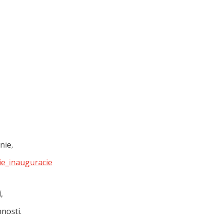
nie,
ie_inauguracie
,
nnosti.