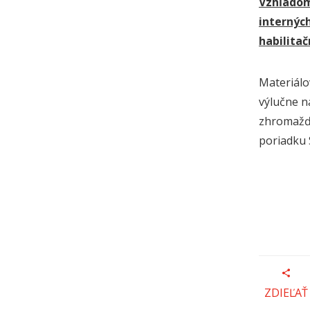
Vzhľadom
interných
habilitač
Materiálo
výlučne n
zhromažďu
poriadku 
ZDIEĽAŤ