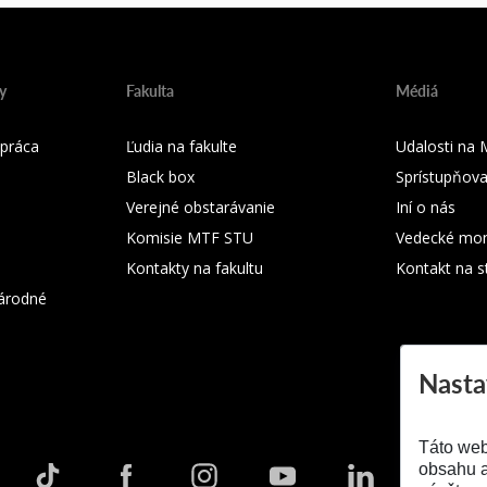
y
Fakulta
Médiá
práca
Ľudia na fakulte
Udalosti na
Black box
Sprístupňova
Verejné obstarávanie
Iní o nás
Komisie MTF STU
Vedecké mon
Kontakty na fakultu
Kontakt na s
árodné
Nasta
Táto web
obsahu a