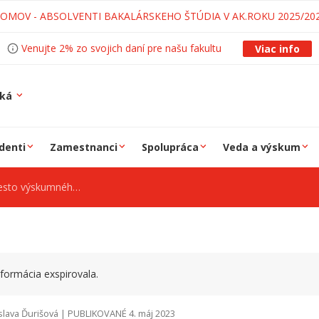
LOMOV - ABSOLVENTI BAKALÁRSKEHO ŠTÚDIA V AK.ROKU 2025/20
Venujte 2% zo svojich daní pre našu fakultu
Viac info
ská
denti
Zamestnanci
Spolupráca
Veda a výskum
ého pracovníka na UIAM
formácia exspirovala.
slava Ďurišová | PUBLIKOVANÉ 4. máj 2023