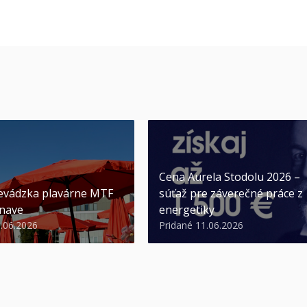
Cena Aurela Stodolu 2026 –
evádzka plavárne MTF
súťaž pre záverečné práce z
nave
energetiky
3.06.2026
Pridané 11.06.2026