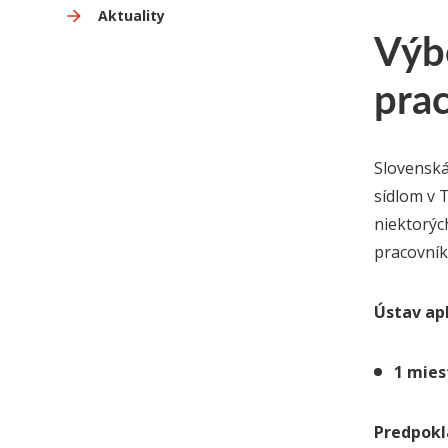
Aktuality
Výb
pra
Slovenská
sídlom v 
niektorýc
pracovník
Ústav ap
1 mie
Predpok