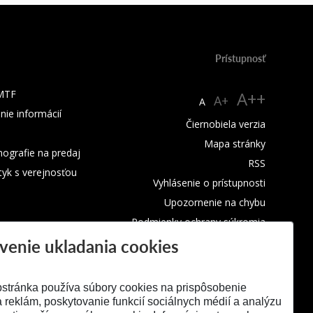
Prístupnosť
 MTF
A++
A+
A
nie informácií
Čiernobiela verzia
Mapa stránky
ografie na predaj
RSS
tyk s verejnosťou
Vyhlásenie o prístupnosti
Upozornenie na chybu
Podmienky ochrany súkromia
venie ukladania cookies
Využívanie cookies
stránka používa súbory cookies na prispôsobenie
 reklám, poskytovanie funkcií sociálnych médií a analýzu