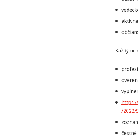
vedecko
aktívne
občian
Každý uch
profesi
overené
vyplnen
https:
/2022/
zoznam 
čestné