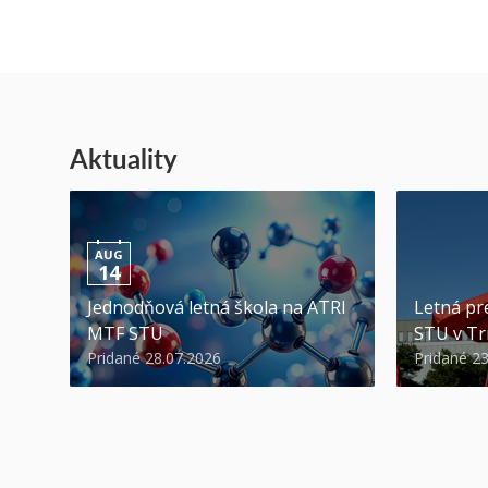
Aktuality
AUG
14
Jednodňová letná škola na ATRI
Letná pr
MTF STU
STU v Tr
Pridané 28.07.2026
Pridané 2