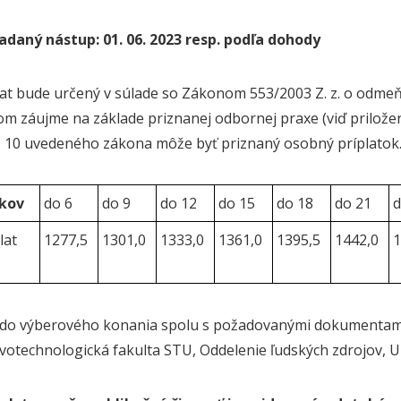
daný nástup: 01. 06. 2023 resp. podľa dohody
lat bude určený v súlade so Zákonom 553/2003 Z. z. o odme
om záujme na základe priznanej odbornej praxe (viď priložen
§ 10 uvedeného zákona môže byť priznaný osobný príplatok
okov
do 6
do 9
do 12
do 15
do 18
do 21
d
lat
1277,5
1301,0
1333,0
1361,0
1395,5
1442,0
1
 do výberového konania spolu s požadovanými dokumentami
votechnologická fakulta STU, Oddelenie ľudských zdrojov, U