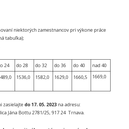
ňovaní niektorých zamestnancov pri výkone práce
á tabuľka);
.
o 24
do 28
do 32
do 36
do 40
nad 40
1669,0
489,0
1536,0
1582,0
1629,0
1660,5
 zasielajte
do 17. 05. 2023
na adresu:
lica Jána Bottu 2781/25, 917 24 Trnava.