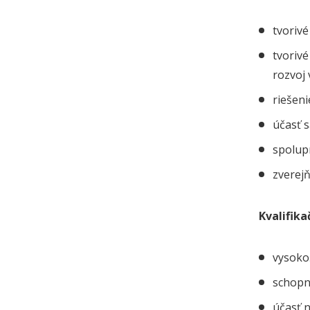
tvorivé
tvorivé
rozvoj
riešen
účasť 
spolup
zverej
Kvalifik
vysokoš
schopn
účasť n