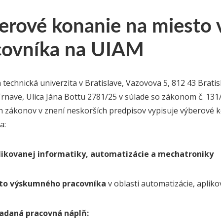
erové konanie na miesto
covníka na UIAM
 technická univerzita v Bratislave, Vazovova 5, 812 43 Brati
Trnave, Ulica Jána Bottu 2781/25 v súlade so zákonom č. 131
h zákonov v znení neskorších predpisov vypisuje výberové
a:
likovanej informatiky, automatizácie a mechatroniky
sto výskumného pracovníka
v oblasti automatizácie, aplik
ladaná pracovná náplň: