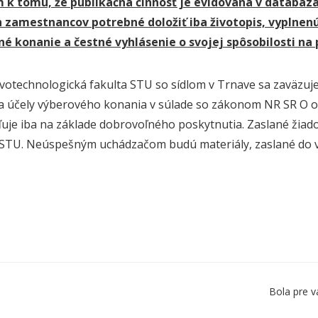
 k tomu, že publikačná činnosť je evidovaná v databáza
 zamestnancov potrebné doložiť iba životopis, vyplnenú 
né konanie a čestné vyhlásenie o svojej spôsobilosti n
votechnologická fakulta STU so sídlom v Trnave sa zaväzuj
a účely výberového konania v súlade so zákonom NR SR O 
je iba na základe dobrovoľného poskytnutia. Zaslané žiado
STU. Neúspešným uchádzačom budú materiály, zaslané do 
Bola pre v