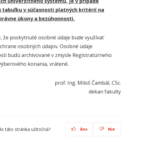
ch univerzitného systému, je v prípade
tabuľku v súčasnosti platných kritérií na
a právne úkony a bezúhonnosti.
e, že poskytnuté osobné údaje bude využívať
ochrane osobných údajov. Osobné údaje
sti budú archivované v zmysle Registratúrneho
výberového konania, vrátené
.
prof. Ing. Miloš Čambál, CSc.
dekan fakulty
ás táto stránka užitočná?
Áno
Nie