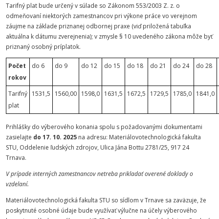
Tarifný plat bude určený v súlade so Zákonom 553/2003 Z. z. o
odmeňovaní niektorých zamestnancov pri výkone práce vo verejnom
záujme na základe priznanej odbornej praxe (viď priložená tabuľka
aktuálna k dátumu zverejnenia); v zmysle § 10 uvedeného zákona môže byť
priznaný osobný príplatok.
Počet
do 6
do 9
do 12
do 15
do 18
do 21
do 24
do 28
rokov
Tarifný
1531,5
1560,00
1598,0
1631,5
1672,5
1729,5
1785,0
1841,0
plat
Prihlášky do výberového konania spolu s požadovanými dokumentami
zasielajte
do 17. 10. 2025
na adresu: Materiálovotechnologická fakulta
STU, Oddelenie ľudských zdrojov, Ulica Jána Bottu 2781/25, 917 24
Trnava.
V prípade interných zamestnancov netreba prikladať overené doklady o
vzdelaní.
Materiálovotechnologická fakulta STU so sídlom v Trnave sa zaväzuje, že
poskytnuté osobné údaje bude využívať výlučne na účely výberového