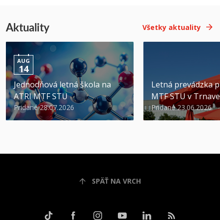
Aktuality
Všetky aktuality
AUG
14
Jednodňová letná škola na
Letná prevádzka p
ATRI MTF STU
MTF STU v Trnave
Pridané 28.07.2026
Pridané 23.06.2026
SPÄŤ NA VRCH