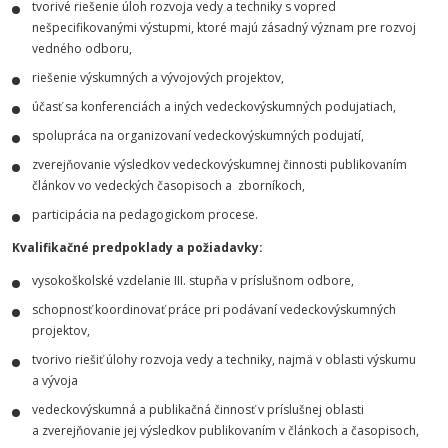
tvorivé riešenie úloh rozvoja vedy a techniky s vopred
nešpecifikovanými výstupmi, ktoré majú zásadný význam pre rozvoj
vedného odboru,
riešenie výskumných a vývojových projektov,
účasť sa konferenciách a iných vedeckovýskumných podujatiach,
spolupráca na organizovaní vedeckovýskumných podujatí,
zverejňovanie výsledkov vedeckovýskumnej činnosti publikovaním
článkov vo vedeckých časopisoch a zborníkoch,
participácia na pedagogickom procese.
Kvalifikačné predpoklady a požiadavky:
vysokoškolské vzdelanie III. stupňa v príslušnom odbore,
schopnosť koordinovať práce pri podávaní vedeckovýskumných
projektov,
tvorivo riešiť úlohy rozvoja vedy a techniky, najmä v oblasti výskumu
a vývoja
vedeckovýskumná a publikačná činnosť v príslušnej oblasti
a zverejňovanie jej výsledkov publikovaním v článkoch a časopisoch,