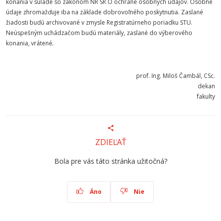
konania v súlade so zákonom NR SR O ochrane osobných údajov. Osobné
údaje zhromažďuje iba na základe dobrovoľného poskytnutia. Zaslané
žiadosti budú archivované v zmysle Registratúrneho poriadku STU.
Neúspešným uchádzačom budú materiály, zaslané do výberového
konania, vrátené
.
prof. Ing. Miloš Čambál, CSc.
dekan
fakulty
ZDIEĽAŤ
Bola pre vás táto stránka užitočná?
Áno
Nie