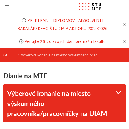
Prejsť na obsah
PREBERANIE DIPLOMOV - ABSOLVENTI
BAKALÁRSKEHO ŠTÚDIA V AK.ROKU 2025/2026
Venujte 2% zo svojich daní pre našu fakultu
...
Výberové konanie na miesto výskumného pracovníka/pracovníčky na UIAM
Dianie na MTF
Výberové konanie na miesto
výskumného
pracovníka/pracovníčky na UIAM