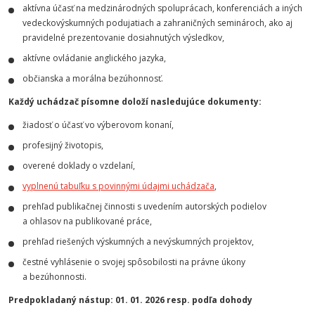
aktívna účasť na medzinárodných spoluprácach, konferenciách a iných
vedeckovýskumných podujatiach a zahraničných seminároch, ako aj
pravidelné prezentovanie dosiahnutých výsledkov,
aktívne ovládanie anglického jazyka,
občianska a morálna bezúhonnosť.
Každý uchádzač písomne doloží nasledujúce dokumenty:
žiadosť o účasť vo výberovom konaní,
profesijný životopis,
overené doklady o vzdelaní,
vyplnenú tabuľku s povinnými údajmi uchádzača
,
prehľad publikačnej činnosti s uvedením autorských podielov
a ohlasov na publikované práce,
prehľad riešených výskumných a nevýskumných projektov,
čestné vyhlásenie o svojej spôsobilosti na právne úkony
a bezúhonnosti.
Predpokladaný nástup: 01. 01. 2026 resp. podľa dohody