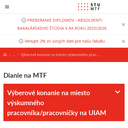
Prejsť na obsah
PREBERANIE DIPLOMOV - ABSOLVENTI
BAKALÁRSKEHO ŠTÚDIA V AK.ROKU 2025/2026
Venujte 2% zo svojich daní pre našu fakultu
...
Výberové konanie na miesto výskumného pracovníka/pracovníčky na UIAM
Dianie na MTF
Výberové konanie na miesto
výskumného
pracovníka/pracovníčky na UIAM