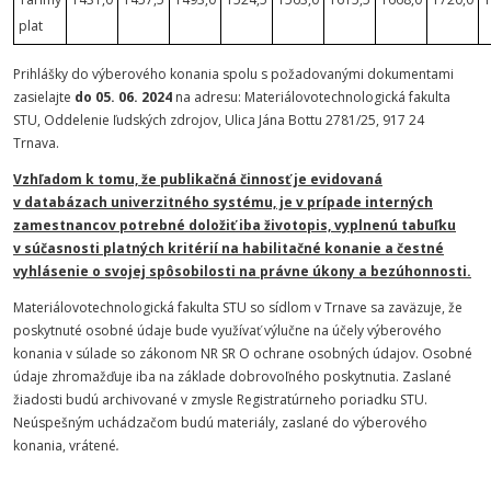
plat
Prihlášky do výberového konania spolu s požadovanými dokumentami
zasielajte
do 05. 06. 2024
na adresu: Materiálovotechnologická fakulta
STU, Oddelenie ľudských zdrojov, Ulica Jána Bottu 2781/25, 917 24
Trnava.
Vzhľadom k tomu, že publikačná činnosť je evidovaná
v databázach univerzitného systému, je v prípade interných
zamestnancov potrebné doložiť iba životopis, vyplnenú tabuľku
v súčasnosti platných kritérií na habilitačné konanie a čestné
vyhlásenie o svojej spôsobilosti na právne úkony a bezúhonnosti.
Materiálovotechnologická fakulta STU so sídlom v Trnave sa zaväzuje, že
poskytnuté osobné údaje bude využívať výlučne na účely výberového
konania v súlade so zákonom NR SR O ochrane osobných údajov. Osobné
údaje zhromažďuje iba na základe dobrovoľného poskytnutia. Zaslané
žiadosti budú archivované v zmysle Registratúrneho poriadku STU.
Neúspešným uchádzačom budú materiály, zaslané do výberového
konania, vrátené
.