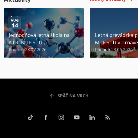
AUG
14
Jednodňová letná škola na
Letná prevádzka p
ATRI MTF STU
MTF STU v Trnave
Pridané 28.07.2026
Pridané 23.06.2026
SPÄŤ NA VRCH