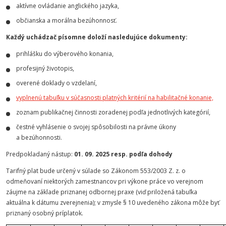
aktívne ovládanie anglického jazyka,
občianska a morálna bezúhonnosť.
Každý uchádzač písomne doloží nasledujúce dokumenty:
prihlášku do výberového konania,
profesijný životopis,
overené doklady o vzdelaní,
vyplnenú tabuľku v súčasnosti platných kritérií na habilitačné konanie,
zoznam publikačnej činnosti zoradenej podľa jednotlivých kategórií,
čestné vyhlásenie o svojej spôsobilosti na právne úkony
a bezúhonnosti.
Predpokladaný nástup:
01. 09. 2025 resp. podľa dohody
Tarifný plat bude určený v súlade so Zákonom 553/2003 Z. z. o
odmeňovaní niektorých zamestnancov pri výkone práce vo verejnom
záujme na základe priznanej odbornej praxe (viď priložená tabuľka
aktuálna k dátumu zverejnenia); v zmysle § 10 uvedeného zákona môže byť
priznaný osobný príplatok.