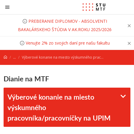
Prejsť na obsah
PREBERANIE DIPLOMOV - ABSOLVENTI
BAKALÁRSKEHO ŠTÚDIA V AK.ROKU 2025/2026
Venujte 2% zo svojich daní pre našu fakultu
...
Výberové konanie na miesto výskumného pracovníka/pracovníčky na UPIM
Dianie na MTF
Výberové konanie na miesto
výskumného
pracovníka/pracovníčky na UPIM