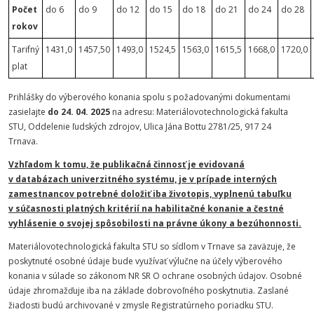
Počet
do 6
do 9
do 12
do 15
do 18
do 21
do 24
do 28
rokov
Tarifný
1431,0
1457,50
1493,0
1524,5
1563,0
1615,5
1668,0
1720,0
plat
Prihlášky do výberového konania spolu s požadovanými dokumentami
zasielajte
do 24. 04. 2025
na adresu: Materiálovotechnologická fakulta
STU, Oddelenie ľudských zdrojov, Ulica Jána Bottu 2781/25, 917 24
Trnava.
Vzhľadom k tomu, že publikačná činnosť je evidovaná
v databázach univerzitného systému, je v prípade interných
zamestnancov potrebné doložiť iba životopis, vyplnenú tabuľku
v súčasnosti platných kritérií na habilitačné konanie a čestné
vyhlásenie o svojej spôsobilosti na právne úkony a bezúhonnosti.
Materiálovotechnologická fakulta STU so sídlom v Trnave sa zaväzuje, že
poskytnuté osobné údaje bude využívať výlučne na účely výberového
konania v súlade so zákonom NR SR O ochrane osobných údajov. Osobné
údaje zhromažďuje iba na základe dobrovoľného poskytnutia. Zaslané
žiadosti budú archivované v zmysle Registratúrneho poriadku STU.