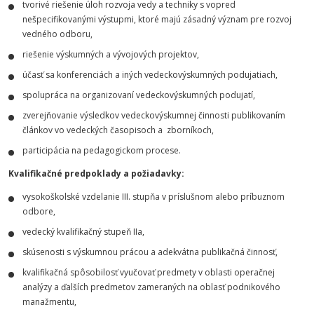
tvorivé riešenie úloh rozvoja vedy a techniky s vopred
nešpecifikovanými výstupmi, ktoré majú zásadný význam pre rozvoj
vedného odboru,
riešenie výskumných a vývojových projektov,
účasť sa konferenciách a iných vedeckovýskumných podujatiach,
spolupráca na organizovaní vedeckovýskumných podujatí,
zverejňovanie výsledkov vedeckovýskumnej činnosti publikovaním
článkov vo vedeckých časopisoch a zborníkoch,
participácia na pedagogickom procese.
Kvalifikačné predpoklady a požiadavky:
vysokoškolské vzdelanie III. stupňa v príslušnom alebo príbuznom
odbore,
vedecký kvalifikačný stupeň IIa,
skúsenosti s výskumnou prácou a adekvátna publikačná činnosť,
kvalifikačná spôsobilosť vyučovať predmety v oblasti operačnej
analýzy a ďalších predmetov zameraných na oblasť podnikového
manažmentu,