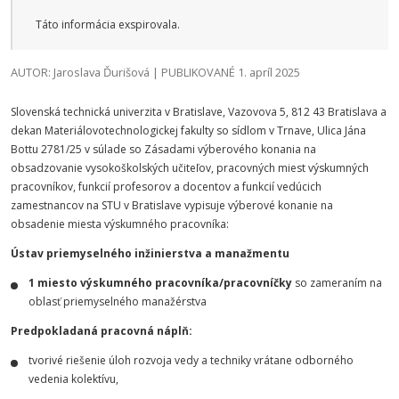
Táto informácia exspirovala.
AUTOR: Jaroslava Ďurišová | PUBLIKOVANÉ 1. apríl 2025
Slovenská technická univerzita v Bratislave, Vazovova 5, 812 43 Bratislava a
dekan Materiálovotechnologickej fakulty so sídlom v Trnave, Ulica Jána
Bottu 2781/25 v súlade so Zásadami výberového konania na
obsadzovanie vysokoškolských učiteľov, pracovných miest výskumných
pracovníkov, funkcií profesorov a docentov a funkcií vedúcich
zamestnancov na STU v Bratislave vypisuje výberové konanie na
obsadenie miesta výskumného pracovníka:
Ústav priemyselného inžinierstva a manažmentu
1 miesto výskumného pracovníka/pracovníčky
so zameraním na
oblasť priemyselného manažérstva
Predpokladaná pracovná náplň:
tvorivé riešenie úloh rozvoja vedy a techniky vrátane odborného
vedenia kolektívu,