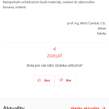
Neúspešným uchádzačom budú materiály, zaslané do výberového
konania, vrátené
.
prof. Ing. Miloš Čambál, CSc.
dekan
fakulty
ZDIEĽAŤ
Bola pre vás táto stránka užitočná?
Áno
Nie
Aktuality
Všetky aktuality