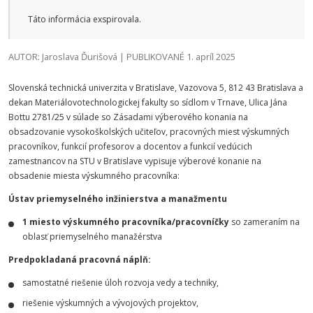
Táto informácia exspirovala.
AUTOR: Jaroslava Ďurišová | PUBLIKOVANÉ 1. apríl 2025
Slovenská technická univerzita v Bratislave, Vazovova 5, 812 43 Bratislava a
dekan Materiálovotechnologickej fakulty so sídlom v Trnave, Ulica Jána
Bottu 2781/25 v súlade so Zásadami výberového konania na
obsadzovanie vysokoškolských učiteľov, pracovných miest výskumných
pracovníkov, funkcií profesorov a docentov a funkcií vedúcich
zamestnancov na STU v Bratislave vypisuje výberové konanie na
obsadenie miesta výskumného pracovníka:
Ústav priemyselného inžinierstva a manažmentu
1 miesto výskumného pracovníka/pracovníčky
so zameraním na
oblasť priemyselného manažérstva
Predpokladaná pracovná náplň:
samostatné riešenie úloh rozvoja vedy a techniky,
riešenie výskumných a vývojových projektov,