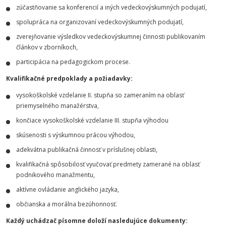
zúčastňovanie sa konferencií a iných vedeckovýskumných podujatí,
spolupráca na organizovaní vedeckovýskumných podujatí,
zverejňovanie výsledkov vedeckovýskumnej činnosti publikovaním
článkov v zborníkoch,
participácia na pedagogickom procese.
Kvalifikačné predpoklady a požiadavky:
vysokoškolské vzdelanie II. stupňa so zameraním na oblasť
priemyselného manažérstva,
končiace vysokoškolské vzdelanie III. stupňa výhodou
skúsenosti s výskumnou prácou výhodou,
adekvátna publikačná činnosť v príslušnej oblasti,
kvalifikačná spôsobilosť vyučovať predmety zamerané na oblasť
podnikového manažmentu,
aktívne ovládanie anglického jazyka,
občianska a morálna bezúhonnosť.
Každý uchádzač písomne doloží nasledujúce dokumenty: