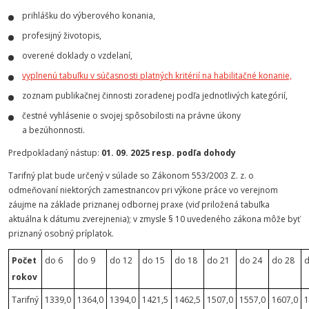
prihlášku do výberového konania,
profesijný životopis,
overené doklady o vzdelaní,
vyplnenú tabuľku v súčasnosti platných kritérií na habilitačné konanie,
zoznam publikačnej činnosti zoradenej podľa jednotlivých kategórií,
čestné vyhlásenie o svojej spôsobilosti na právne úkony
a bezúhonnosti.
Predpokladaný nástup:
01. 09. 2025 resp. podľa dohody
Tarifný plat bude určený v súlade so Zákonom 553/2003 Z. z. o
odmeňovaní niektorých zamestnancov pri výkone práce vo verejnom
záujme na základe priznanej odbornej praxe (viď priložená tabuľka
aktuálna k dátumu zverejnenia); v zmysle § 10 uvedeného zákona môže byť
priznaný osobný príplatok.
Počet
do 6
do 9
do 12
do 15
do 18
do 21
do 24
do 28
d
rokov
Tarifný
1339,0
1364,0
1394,0
1421,5
1462,5
1507,0
1557,0
1607,0
1