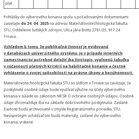
plat
Prihlášky do výberového konania spolu s požadovanými dokumentami
zasielajte
do 24. 04. 2025
na adresu: Materiálovotechnologická fakulta
STU, Oddelenie ľudských zdrojov, Ulica Jána Bottu 2781/25, 917 24
Trnava.
Vzhľadom k tomu, že publikačná činnosť je evidovaná
v databázach univerzitného systému, je v prípade interných
zamestnancov potrebné doložiť iba životopis, vyplnenú tabuľku
v súčasnosti platných kritérií na habilitačné konanie a čestné
vyhlásenie o svojej spôsobilosti na právne úkony a bezúhonnosti.
Materiálovotechnologická fakulta STU so sídlom v Trnave sa zaväzuje, že
poskytnuté osobné údaje bude využívať výlučne na účely výberového
konania v súlade so zákonom NR SR O ochrane osobných údajov. Osobné
údaje zhromažďuje iba na základe dobrovoľného poskytnutia. Zaslané
žiadosti budú archivované v zmysle Registratúrneho poriadku STU.
Neúspešným uchádzačom budú materiály, zaslané do výberového
konania, vrátené
.