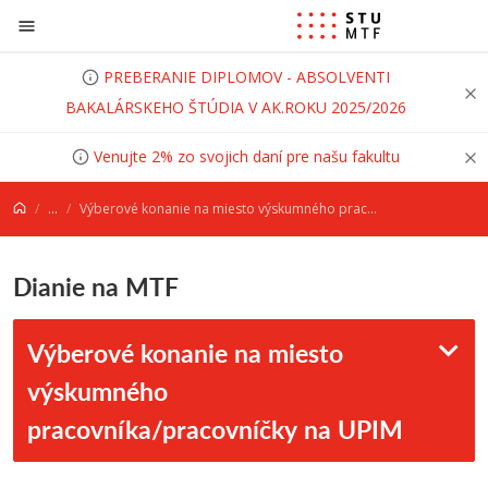
Prejsť na obsah
PREBERANIE DIPLOMOV - ABSOLVENTI
BAKALÁRSKEHO ŠTÚDIA V AK.ROKU 2025/2026
Venujte 2% zo svojich daní pre našu fakultu
...
Výberové konanie na miesto výskumného pracovníka/pracovníčky na UPIM
Dianie na MTF
Výberové konanie na miesto
výskumného
pracovníka/pracovníčky na UPIM