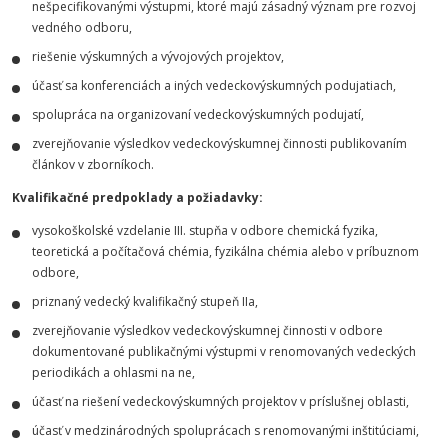
nešpecifikovanými výstupmi, ktoré majú zásadný význam pre rozvoj
vedného odboru,
riešenie výskumných a vývojových projektov,
účasť sa konferenciách a iných vedeckovýskumných podujatiach,
spolupráca na organizovaní vedeckovýskumných podujatí,
zverejňovanie výsledkov vedeckovýskumnej činnosti publikovaním
článkov v zborníkoch.
Kvalifikačné predpoklady a požiadavky:
vysokoškolské vzdelanie III. stupňa v odbore chemická fyzika,
teoretická a počítačová chémia, fyzikálna chémia alebo v príbuznom
odbore,
priznaný vedecký kvalifikačný stupeň IIa,
zverejňovanie výsledkov vedeckovýskumnej činnosti v odbore
dokumentované publikačnými výstupmi v renomovaných vedeckých
periodikách a ohlasmi na ne,
účasť na riešení vedeckovýskumných projektov v príslušnej oblasti,
účasť v medzinárodných spoluprácach s renomovanými inštitúciami,