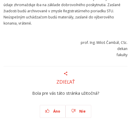
údaje zhromažďuje iba na základe dobrovoľného poskytnutia. Zaslané
žiadosti budú archivované v zmysle Registratúrneho poriadku STU.
Neúspešným uchádzačom budú materiály, zaslané do výberového
konania, vrátené
.
prof. Ing. Miloš Čambál, CSc.
dekan
fakulty
ZDIEĽAŤ
Bola pre vás táto stránka užitočná?
Áno
Nie