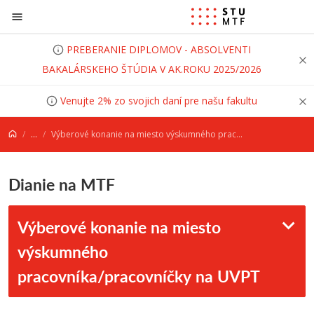
Prejsť na obsah
PREBERANIE DIPLOMOV - ABSOLVENTI
BAKALÁRSKEHO ŠTÚDIA V AK.ROKU 2025/2026
Venujte 2% zo svojich daní pre našu fakultu
...
Výberové konanie na miesto výskumného pracovníka/pracovníčky na UVPT
Dianie na MTF
Výberové konanie na miesto
výskumného
pracovníka/pracovníčky na UVPT