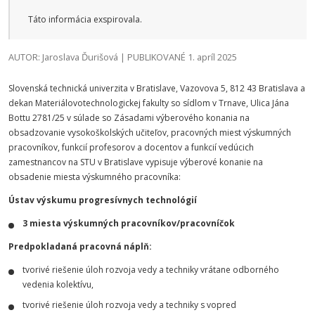
Táto informácia exspirovala.
AUTOR: Jaroslava Ďurišová | PUBLIKOVANÉ 1. apríl 2025
Slovenská technická univerzita v Bratislave, Vazovova 5, 812 43 Bratislava a
dekan Materiálovotechnologickej fakulty so sídlom v Trnave, Ulica Jána
Bottu 2781/25 v súlade so Zásadami výberového konania na
obsadzovanie vysokoškolských učiteľov, pracovných miest výskumných
pracovníkov, funkcií profesorov a docentov a funkcií vedúcich
zamestnancov na STU v Bratislave vypisuje výberové konanie na
obsadenie miesta výskumného pracovníka:
Ústav výskumu progresívnych technológií
3 miesta výskumných pracovníkov/pracovníčok
Predpokladaná pracovná náplň:
tvorivé riešenie úloh rozvoja vedy a techniky vrátane odborného
vedenia kolektívu,
tvorivé riešenie úloh rozvoja vedy a techniky s vopred