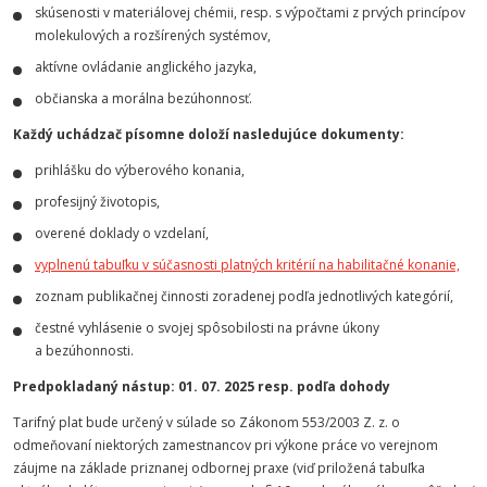
skúsenosti v materiálovej chémii, resp. s výpočtami z prvých princípov
molekulových a rozšírených systémov,
aktívne ovládanie anglického jazyka,
občianska a morálna bezúhonnosť.
Každý uchádzač písomne doloží nasledujúce dokumenty:
prihlášku do výberového konania,
profesijný životopis,
overené doklady o vzdelaní,
vyplnenú tabuľku v súčasnosti platných kritérií na habilitačné konanie,
zoznam publikačnej činnosti zoradenej podľa jednotlivých kategórií,
čestné vyhlásenie o svojej spôsobilosti na právne úkony
a bezúhonnosti.
Predpokladaný nástup: 01. 07. 2025 resp. podľa dohody
Tarifný plat bude určený v súlade so Zákonom 553/2003 Z. z. o
odmeňovaní niektorých zamestnancov pri výkone práce vo verejnom
záujme na základe priznanej odbornej praxe (viď priložená tabuľka