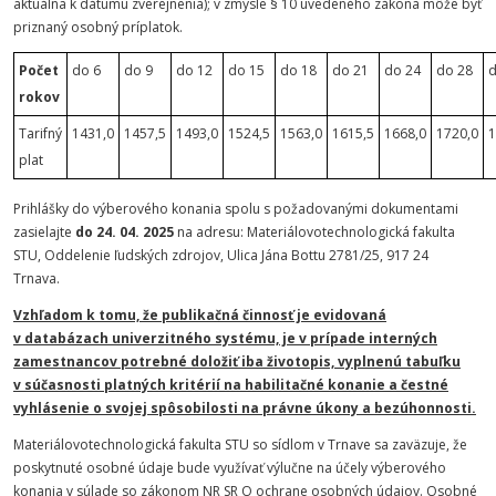
aktuálna k dátumu zverejnenia); v zmysle § 10 uvedeného zákona môže byť
priznaný osobný príplatok.
Počet
do 6
do 9
do 12
do 15
do 18
do 21
do 24
do 28
d
rokov
Tarifný
1431,0
1457,5
1493,0
1524,5
1563,0
1615,5
1668,0
1720,0
1
plat
Prihlášky do výberového konania spolu s požadovanými dokumentami
zasielajte
do 24. 04. 2025
na adresu: Materiálovotechnologická fakulta
STU, Oddelenie ľudských zdrojov, Ulica Jána Bottu 2781/25, 917 24
Trnava.
Vzhľadom k tomu, že publikačná činnosť je evidovaná
v databázach univerzitného systému, je v prípade interných
zamestnancov potrebné doložiť iba životopis, vyplnenú tabuľku
v súčasnosti platných kritérií na habilitačné konanie a čestné
vyhlásenie o svojej spôsobilosti na právne úkony a bezúhonnosti.
Materiálovotechnologická fakulta STU so sídlom v Trnave sa zaväzuje, že
poskytnuté osobné údaje bude využívať výlučne na účely výberového
konania v súlade so zákonom NR SR O ochrane osobných údajov. Osobné