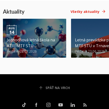
Aktuality
Všetky aktuality
AUG
14
Jednodňová letná škola na
Letná prevádzka p
ATRI MTF STU
MTF STU v Trnave
Pridané 28.07.2026
Pridané 23.06.2026
SPÄŤ NA VRCH