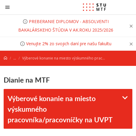
Prejsť na obsah
PREBERANIE DIPLOMOV - ABSOLVENTI
BAKALÁRSKEHO ŠTÚDIA V AK.ROKU 2025/2026
Venujte 2% zo svojich daní pre našu fakultu
...
Výberové konanie na miesto výskumného pracovníka/pracovníčky na UVPT
Dianie na MTF
Výberové konanie na miesto
výskumného
pracovníka/pracovníčky na UVPT