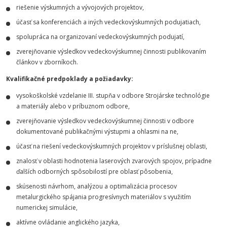
riešenie výskumných a vývojových projektov,
účasť sa konferenciách a iných vedeckovýskumných podujatiach,
spolupráca na organizovaní vedeckovýskumných podujatí,
zverejňovanie výsledkov vedeckovýskumnej činnosti publikovaním
článkov v zborníkoch.
Kvalifikačné predpoklady a požiadavky:
vysokoškolské vzdelanie III. stupňa v odbore Strojárske technológie
a materiály alebo v príbuznom odbore,
zverejňovanie výsledkov vedeckovýskumnej činnosti v odbore
dokumentované publikačnými výstupmi a ohlasmi na ne,
účasť na riešení vedeckovýskumných projektov v príslušnej oblasti,
znalosť v oblasti hodnotenia laserových zvarových spojov, prípadne
ďalších odborných spôsobilostí pre oblasť pôsobenia,
skúsenosti návrhom, analýzou a optimalizácia procesov
metalurgického spájania progresívnych materiálov s využitím
numerickej simulácie,
aktívne ovládanie anglického jazyka,