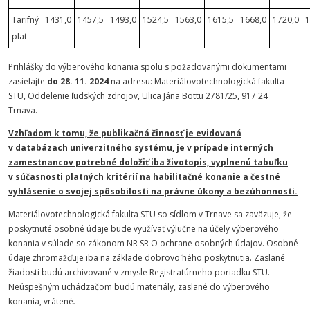
Tarifný
1431,0
1457,5
1493,0
1524,5
1563,0
1615,5
1668,0
1720,0
1
plat
Prihlášky do výberového konania spolu s požadovanými dokumentami
zasielajte
do 28. 11. 2024
na adresu: Materiálovotechnologická fakulta
STU, Oddelenie ľudských zdrojov, Ulica Jána Bottu 2781/25, 917 24
Trnava.
Vzhľadom k tomu, že publikačná činnosť je evidovaná
v databázach univerzitného systému, je v prípade interných
zamestnancov potrebné doložiť iba životopis, vyplnenú tabuľku
v súčasnosti platných kritérií na habilitačné konanie a čestné
vyhlásenie o svojej spôsobilosti na právne úkony a bezúhonnosti.
Materiálovotechnologická fakulta STU so sídlom v Trnave sa zaväzuje, že
poskytnuté osobné údaje bude využívať výlučne na účely výberového
konania v súlade so zákonom NR SR O ochrane osobných údajov. Osobné
údaje zhromažďuje iba na základe dobrovoľného poskytnutia. Zaslané
žiadosti budú archivované v zmysle Registratúrneho poriadku STU.
Neúspešným uchádzačom budú materiály, zaslané do výberového
konania, vrátené
.