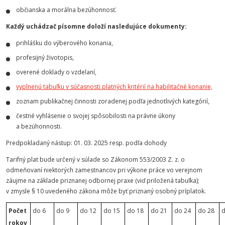
občianska a morálna bezúhonnosť.
Každý uchádzač písomne doloží nasledujúce dokumenty:
prihlášku do výberového konania,
profesijný životopis,
overené doklady o vzdelaní,
vyplnenú tabuľku v súčasnosti platných kritérií na habilitačné konanie,
zoznam publikačnej činnosti zoradenej podľa jednotlivých kategórií,
čestné vyhlásenie o svojej spôsobilosti na právne úkony
a bezúhonnosti.
Predpokladaný nástup: 01. 03. 2025 resp. podľa dohody
Tarifný plat bude určený v súlade so Zákonom 553/2003 Z. z. o
odmeňovaní niektorých zamestnancov pri výkone práce vo verejnom
záujme na základe priznanej odbornej praxe (viď priložená tabuľka);
v zmysle § 10 uvedeného zákona môže byť priznaný osobný príplatok.
Počet
do 6
do 9
do 12
do 15
do 18
do 21
do 24
do 28
d
rokov