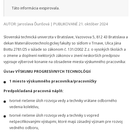
Táto informácia exspirovala.
AUTOR: Jaroslava Ďurišová | PUBLIKOVANÉ 21. október 2024
Slovenská technická univerzita v Bratislave, Vazovova 5, 812 43 Bratislava a
dekan Materiálovotechnologickej fakulty so sídlom v Trnave, Ulica Jána
Bottu 2781/25 v súlade so zákonom č. 131/2002 Z.z. o vysokých školách a
o zmene a doplnení niektorých zákonov v znení neskorších predpisov
vypisuje výberové konanie na obsadenie miesta výskumného pracovníka:
Ústav VÝSKUMU PROGRESíVNYCH TECHNOLÓGIí
1 miesto výskumného pracovníka/pracovníčky
Predpokladaná pracovná náplň:
tvorivé riešenie úloh rozvoja vedy a techniky vrátane odborného
vedenia kolektívu,
tvorivé riešenie úloh rozvoja vedy a techniky s vopred
nešpecifikovanými výstupmi, ktoré majú zásadný význam pre rozvoj
vedného odboru,