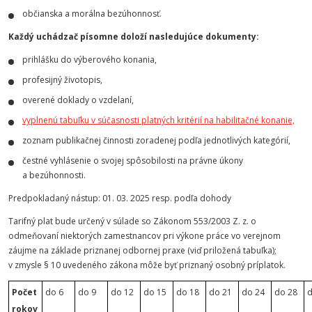
občianska a morálna bezúhonnosť.
Každý uchádzač písomne doloží nasledujúce dokumenty:
prihlášku do výberového konania,
profesijný životopis,
overené doklady o vzdelaní,
vyplnenú tabuľku v súčasnosti platných kritérií na habilitačné konanie,
zoznam publikačnej činnosti zoradenej podľa jednotlivých kategórií,
čestné vyhlásenie o svojej spôsobilosti na právne úkony
a bezúhonnosti.
Predpokladaný nástup: 01. 03. 2025 resp. podľa dohody
Tarifný plat bude určený v súlade so Zákonom 553/2003 Z. z. o
odmeňovaní niektorých zamestnancov pri výkone práce vo verejnom
záujme na základe priznanej odbornej praxe (viď priložená tabuľka);
v zmysle § 10 uvedeného zákona môže byť priznaný osobný príplatok.
Počet
do 6
do 9
do 12
do 15
do 18
do 21
do 24
do 28
d
rokov