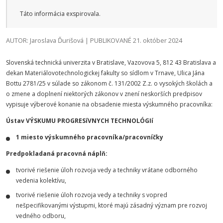
Táto informácia exspirovala.
AUTOR: Jaroslava Ďurišová | PUBLIKOVANÉ 21. október 2024
Slovenská technická univerzita v Bratislave, Vazovova 5, 812 43 Bratislava a
dekan Materiálovotechnologickej fakulty so sídlom v Trnave, Ulica Jána
Bottu 2781/25 v súlade so zákonom č. 131/2002 Z.z. o vysokých školách a
o zmene a doplnení niektorých zákonov v znení neskorších predpisov
vypisuje výberové konanie na obsadenie miesta výskumného pracovníka:
Ústav VÝSKUMU PROGRESíVNYCH TECHNOLÓGIí
1 miesto výskumného pracovníka/pracovníčky
Predpokladaná pracovná náplň:
tvorivé riešenie úloh rozvoja vedy a techniky vrátane odborného
vedenia kolektívu,
tvorivé riešenie úloh rozvoja vedy a techniky s vopred
nešpecifikovanými výstupmi, ktoré majú zásadný význam pre rozvoj
vedného odboru,