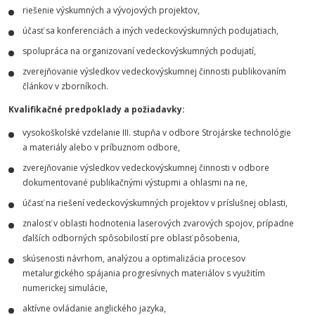
riešenie výskumných a vývojových projektov,
účasť sa konferenciách a iných vedeckovýskumných podujatiach,
spolupráca na organizovaní vedeckovýskumných podujatí,
zverejňovanie výsledkov vedeckovýskumnej činnosti publikovaním
článkov v zborníkoch.
Kvalifikačné predpoklady a požiadavky:
vysokoškolské vzdelanie III. stupňa v odbore Strojárske technológie
a materiály alebo v príbuznom odbore,
zverejňovanie výsledkov vedeckovýskumnej činnosti v odbore
dokumentované publikačnými výstupmi a ohlasmi na ne,
účasť na riešení vedeckovýskumných projektov v príslušnej oblasti,
znalosť v oblasti hodnotenia laserových zvarových spojov, prípadne
ďalších odborných spôsobilostí pre oblasť pôsobenia,
skúsenosti návrhom, analýzou a optimalizácia procesov
metalurgického spájania progresívnych materiálov s využitím
numerickej simulácie,
aktívne ovládanie anglického jazyka,