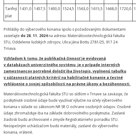
Tarifný
1431,0
1457,5
1493,0
1524,5
1563,0
1615,5
1668,0
1720,0
1
plat
Prihlášky do výberového konania spolu s požadovanými dokumentami
zasielajte
do 28. 11. 2024
na adresu: Materiálovotechnologická fakulta
STU, Oddelenie ľudských zdrojov, Ulica Jána Bottu 2781/25, 917 24
Trnava.
Vzhľadom k tomu, že publikačná činnosť je evidovaná
v databázach univerzitného systému, je v prípade interných
zamestnancov potrebné doložiť iba životopis, vyplnenú tabuľku
v súčasnosti platných kritérií na habilitačné konanie a čestné
vyhlásenie o svojej spôsobilosti na právne úkony a bezúhonnosti.
Materiálovotechnologická fakulta STU so sídlom v Trnave sa zaväzuje, že
poskytnuté osobné údaje bude využívať výlučne na účely výberového
konania v súlade so zákonom NR SR O ochrane osobných údajov. Osobné
údaje zhromažďuje iba na základe dobrovoľného poskytnutia. Zaslané
žiadosti budú archivované v zmysle Registratúrneho poriadku STU.
Neúspešným uchádzačom budú materiály, zaslané do výberového
konania, vrátené
.