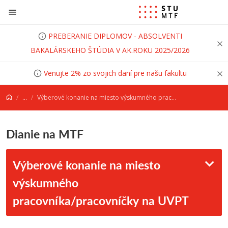
Prejsť na obsah
PREBERANIE DIPLOMOV - ABSOLVENTI
BAKALÁRSKEHO ŠTÚDIA V AK.ROKU 2025/2026
Venujte 2% zo svojich daní pre našu fakultu
...
Výberové konanie na miesto výskumného pracovníka/pracovníčky na UVPT
Dianie na MTF
Výberové konanie na miesto
výskumného
pracovníka/pracovníčky na UVPT