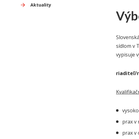
Aktuality
Výbe
Slovenská
sídlom v 
vypisuje 
riaditeľ
Kvalifika
vysokoš
prax v 
prax v 