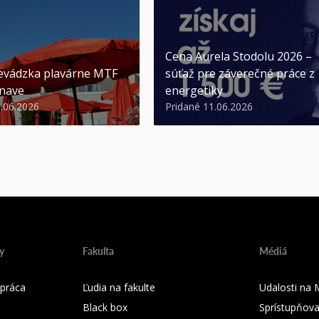
Cena Aurela Stodolu 2026 –
evádzka plavárne MTF
súťaž pre záverečné práce z
nave
energetiky
3.06.2026
Pridané 11.06.2026
y
Fakulta
Médiá
práca
Ľudia na fakulte
Udalosti na
Black box
Sprístupňova