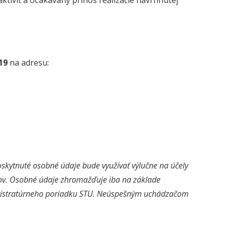
ktivít a očakávaný prínos realizácie navrhnutej
019
na adresu:
oskytnuté osobné údaje bude využívať výlučne na účely
ov. Osobné údaje zhromažďuje iba na základe
Registratúrneho poriadku STU. Neúspešným uchádzačom