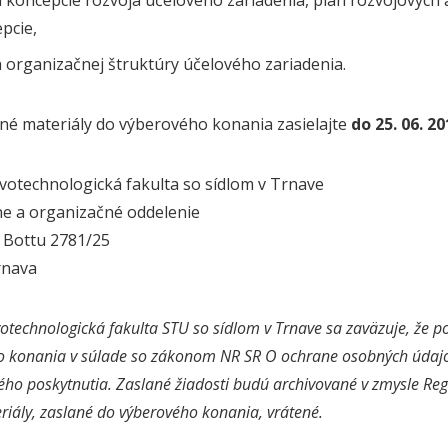
 koncepcie rozvoja účelového zariadenia, plán rozvojových a
pcie,
 organizačnej štruktúry účelového zariadenia.
é materiály do výberového konania zasielajte
do 25. 06. 2
votechnologická fakulta so sídlom v Trnave
e a organizačné oddelenie
a Bottu 2781/25
rnava
otechnologická fakulta STU so sídlom v Trnave sa zaväzuje, že p
o konania v súlade so zákonom NR SR O ochrane osobných údaj
ého poskytnutia. Zaslané žiadosti budú archivované v zmysle 
iály, zaslané do výberového konania, vrátené.