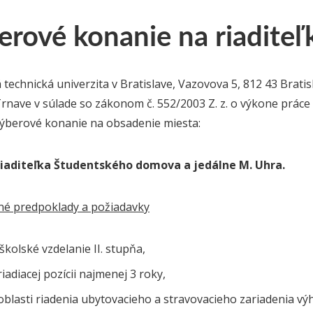
rové konanie na riaditeľ
 technická univerzita v Bratislave, Vazovova 5, 812 43 Brati
Trnave v súlade so zákonom č. 552/2003 Z. z. o výkone prác
výberové konanie na obsadenie miesta:
/riaditeľka Študentského domova a jedálne M. Uhra.
čné predpoklady a požiadavky
kolské vzdelanie II. stupňa,
riadiacej pozícii najmenej 3 roky,
oblasti riadenia ubytovacieho a stravovacieho zariadenia v