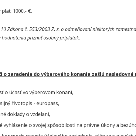
plat: 1000,- €.
 10 Zákona č. 553/2003 Z. z. o odmeňovaní niektorých zamestn
 hodnotenia priznať osobný príplatok.
i o zaradenie do výberového konania zašlú nasledovné 
sť o účasť vo výberovom konaní,
sijný životopis - europass,
né doklady o vzdelaní,
é vyhlásenie o svojej spôsobilosti na právne úkony a bezúh