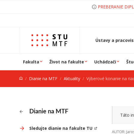
Prejsť na obsah
PREBERANIE DIP
Ústavy a pracovi
Fakulta
Život na fakulte
Uchádzači
Štu
Dianie na MTF
Aktuality
Výberové konanie na riadit
Dianie na MTF
Táto in
Sledujte dianie na fakulte TU
AUTOR: Jaro