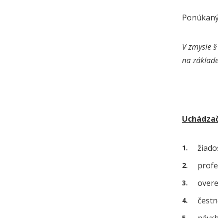
Ponúkaný 
V zmysle §
na základe
Uchádzač
žiado
profe
overe
čestn