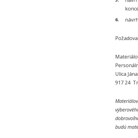
návrh
konce
návrh
Požadovan
Materiálo
Personáln
Ulica Ján
917 24 T
Materiálov
výberovéh
dobrovoľn
budú mater