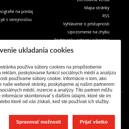
Mapa stránky
ografie na predaj
RSS
tyk s verejnosťou
Vyhlásenie o prístupnosti
Upozornenie na chybu
Podmienky ochrany súkromia
venie ukladania cookies
Využívanie cookies
stránka používa súbory cookies na prispôsobenie
 reklám, poskytovanie funkcií sociálnych médií a analýzu
osti používame súbory cookie. Informácie o tom, ako
e naše webové stránky, poskytujeme aj našim partnerom
 sociálnych médií, inzercie a analýzy. Títo partneri môžu
é informácie skombinovať s ďalšími údajmi, ktoré ste im
alebo ktoré od vás získali, keď ste používali ich služby.
Spravovať možnosti
Prijať všetko