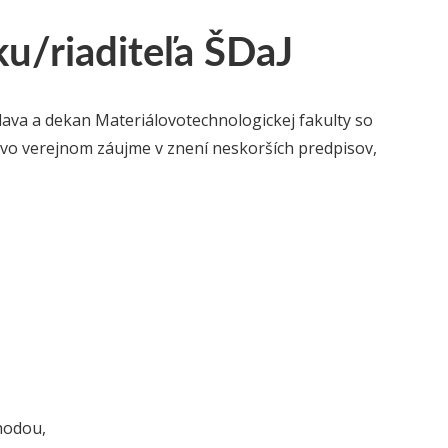
ku/riaditeľa ŠDaJ
slava a dekan Materiálovotechnologickej fakulty so
e vo verejnom záujme v znení neskorších predpisov,
ýhodou,