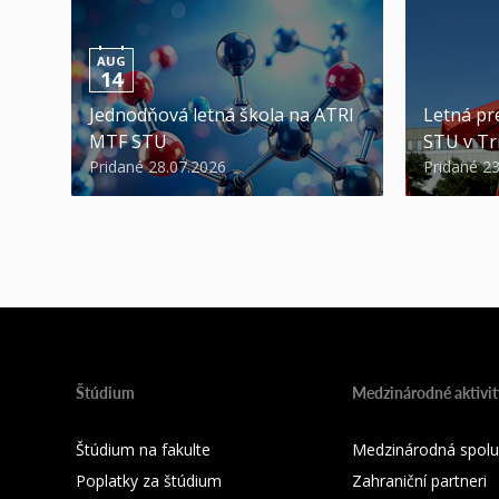
AUG
14
Jednodňová letná škola na ATRI
Letná pr
MTF STU
STU v Tr
Pridané 28.07.2026
Pridané 2
Štúdium
Medzinárodné aktivit
Štúdium na fakulte
Medzinárodná spolu
Poplatky za štúdium
Zahraniční partneri