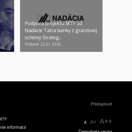
Podpora projektu MTF od
Nadácie Tatra banky z grantovej
schémy Strateg...
Pridané 22.01.2026
Prístupnosť
 MTF
A++
A+
A
nie informácií
Čiernobiela verzia