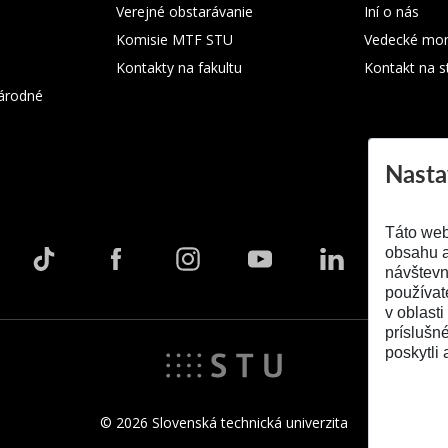
Verejné obstarávanie
Iní o nás
Komisie MTF STU
Vedecké mon
Kontakty na fakultu
Kontakt na s
árodné
Nasta
Táto web
obsahu a
návštevn
používat
v oblasti
príslušn
poskytli 
© 2026 Slovenská technická univerzita