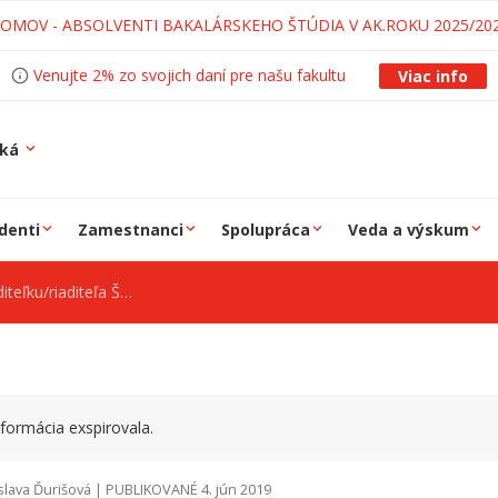
LOMOV - ABSOLVENTI BAKALÁRSKEHO ŠTÚDIA V AK.ROKU 2025/20
Venujte 2% zo svojich daní pre našu fakultu
Viac info
ská
denti
Zamestnanci
Spolupráca
Veda a výskum
eľku/riaditeľa ŠDaJ
formácia exspirovala.
slava Ďurišová | PUBLIKOVANÉ 4. jún 2019