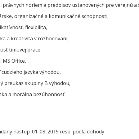
ti právnych noriem a predpisov ustanovených pre verejnú a 
rske, organizačné a komunikačné schopnosti,
atívnosť, flexibilita,
a a kreativita v rozhodovaní,
osť tímovej práce,
i MS Office,
ť cudzieho jazyka výhodou,
ký preukaz skupiny B výhodou,
ska a morálna bezúhonnosť.
daný nástup: 01. 08. 2019 resp. podľa dohody