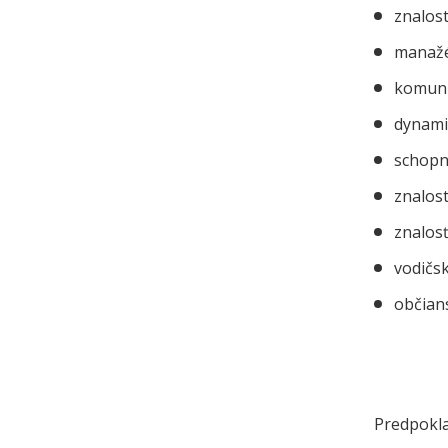
znalos
manažé
komunik
dynamik
schopn
znalost
znalos
vodičs
občian
Predpokla