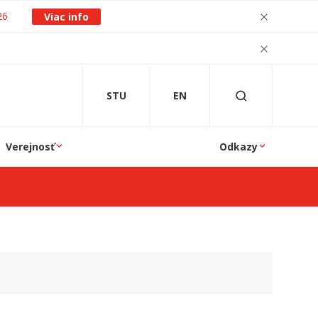
26
Viac info
STU
EN
Verejnosť
Odkazy