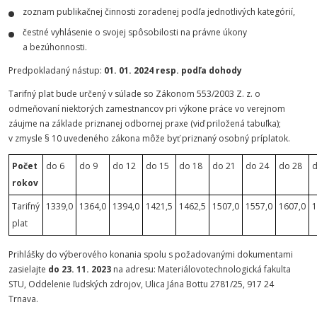
zoznam publikačnej činnosti zoradenej podľa jednotlivých kategórií,
čestné vyhlásenie o svojej spôsobilosti na právne úkony
a bezúhonnosti.
Predpokladaný nástup:
01. 01. 2024 resp. podľa dohody
Tarifný plat bude určený v súlade so Zákonom 553/2003 Z. z. o
odmeňovaní niektorých zamestnancov pri výkone práce vo verejnom
záujme na základe priznanej odbornej praxe (viď priložená tabuľka);
v zmysle § 10 uvedeného zákona môže byť priznaný osobný príplatok.
Počet
do 6
do 9
do 12
do 15
do 18
do 21
do 24
do 28
d
rokov
Tarifný
1339,0
1364,0
1394,0
1421,5
1462,5
1507,0
1557,0
1607,0
1
plat
Prihlášky do výberového konania spolu s požadovanými dokumentami
zasielajte
do 23. 11. 2023
na adresu: Materiálovotechnologická fakulta
STU, Oddelenie ľudských zdrojov, Ulica Jána Bottu 2781/25, 917 24
Trnava.