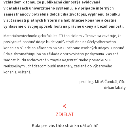
Vzhľadom k tomu, že publikačná činnosť je evidovaná
v databázach univerzitného systému, je v prípade interných
zamestnancov potrebné doložiť iba životopis, vyplnenú tabuľku
v súčasnosti platných kritérií na habilitačné konanie a čestné
vyhlásenie o svojej spôsobilosti na právne úkony a bezúhonnosti.
Materiálovotechnologická fakulta STU so sídlom v Trnave sa zaväzuje, že
poskytnuté osobné údaje bude využívať výlučne na účely výberového
konania v súlade so zákonom NR SR O ochrane osobných údajov. Osobné
údaje zhromažďuje iba na základe dobrovoľného poskytnutia. Zaslané
žiadosti budú archivované v zmysle Registratúrneho poriadku STU.
Neúspešným uchádzačom budú materiály, zaslané do výberového
konania, vrátené
.
prof. Ing. Miloš Čambál, CSc.
dekan fakulty
ZDIEĽAŤ
Bola pre vás táto stránka užitočná?