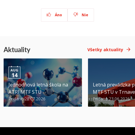
Áno
Nie
Aktuality
Všetky aktuality
AUG
14
Jednodňová letná škola na
Letná prevádzka p
ATRI MTF STU
MTF STU v Trnave
Pridané 28.07.2026
Pridané 23.06.2026