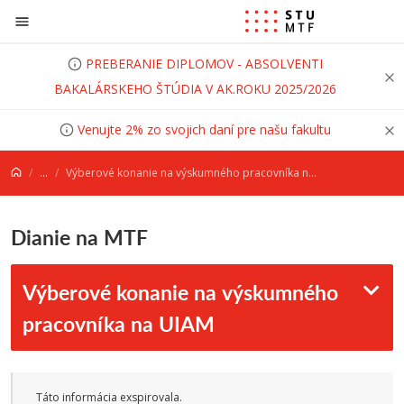
Prejsť na obsah
PREBERANIE DIPLOMOV - ABSOLVENTI
BAKALÁRSKEHO ŠTÚDIA V AK.ROKU 2025/2026
Venujte 2% zo svojich daní pre našu fakultu
...
Výberové konanie na výskumného pracovníka na UIAM
Dianie na MTF
Výberové konanie na výskumného
pracovníka na UIAM
Táto informácia exspirovala.