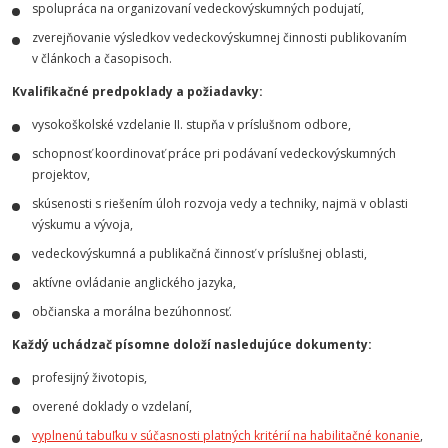
spolupráca na organizovaní vedeckovýskumných podujatí,
zverejňovanie výsledkov vedeckovýskumnej činnosti publikovaním
v článkoch a časopisoch.
Kvalifikačné predpoklady a požiadavky:
vysokoškolské vzdelanie II. stupňa v príslušnom odbore,
schopnosť koordinovať práce pri podávaní vedeckovýskumných
projektov,
skúsenosti s riešením úloh rozvoja vedy a techniky, najmä v oblasti
výskumu a vývoja,
vedeckovýskumná a publikačná činnosť v príslušnej oblasti,
aktívne ovládanie anglického jazyka,
občianska a morálna bezúhonnosť.
Každý uchádzač písomne doloží nasledujúce dokumenty:
profesijný životopis,
overené doklady o vzdelaní,
vyplnenú tabuľku v súčasnosti platných kritérií na habilitačné konanie
,