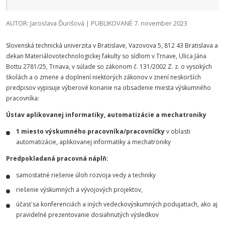
AUTOR: Jaroslava Ďurišová | PUBLIKOVANÉ 7. november 2023
Slovenská technická univerzita v Bratislave, Vazovova 5, 812 43 Bratislava a
dekan Materiálovotechnologickej fakulty so sídlom v Trnave, Ulica Jána
Bottu 2781/25, Trnava, v súlade so zákonom č. 131/2002 Z. z. o vysokých
školách a o zmene a doplnení niektorých zákonov v znení neskorších
predpisov vypisuje výberové konanie na obsadenie miesta výskumného
pracovníka:
Ústav aplikovanej informatiky, automatizácie a mechatroniky
1 miesto výskumného pracovníka/pracovníčky
v oblasti
automatizácie, aplikovanej informatiky a mechatroniky
Predpokladaná pracovná náplň:
samostatné riešenie úloh rozvoja vedy a techniky
riešenie výskumných a vývojových projektov,
účasť sa konferenciách a iných vedeckovýskumných podujatiach, ako aj
pravidelné prezentovanie dosiahnutých výsledkov