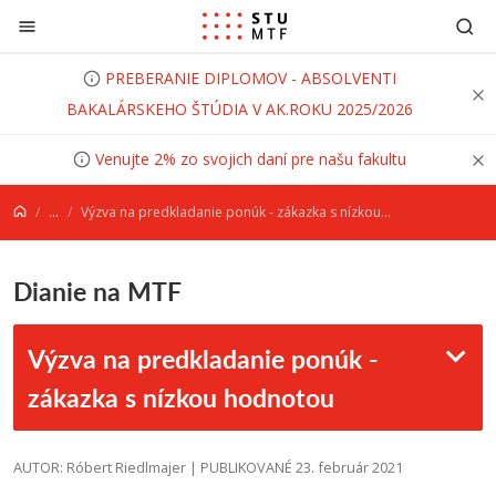
Prejsť na obsah
PREBERANIE DIPLOMOV - ABSOLVENTI
BAKALÁRSKEHO ŠTÚDIA V AK.ROKU 2025/2026
Venujte 2% zo svojich daní pre našu fakultu
...
Výzva na predkladanie ponúk - zákazka s nízkou hodnotou
Dianie na MTF
Výzva na predkladanie ponúk -
zákazka s nízkou hodnotou
AUTOR: Róbert Riedlmajer | PUBLIKOVANÉ 23. február 2021