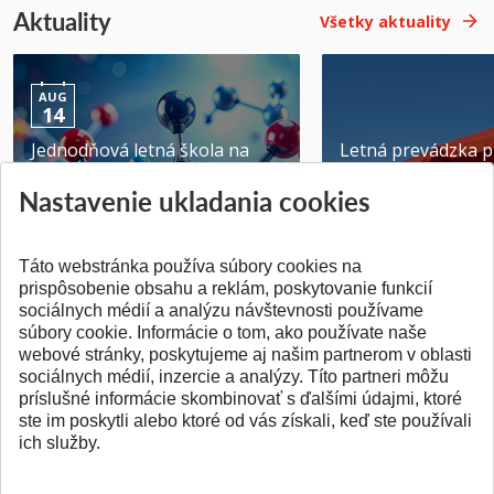
Aktuality
Všetky aktuality
AUG
14
Jednodňová letná škola na
Letná prevádzka p
ATRI MTF STU
MTF STU v Trnave
Nastavenie ukladania cookies
Pridané 28.07.2026
Pridané 23.06.2026
Táto webstránka používa súbory cookies na
prispôsobenie obsahu a reklám, poskytovanie funkcií
sociálnych médií a analýzu návštevnosti používame
súbory cookie. Informácie o tom, ako používate naše
webové stránky, poskytujeme aj našim partnerom v oblasti
SPÄŤ NA VRCH
sociálnych médií, inzercie a analýzy. Títo partneri môžu
príslušné informácie skombinovať s ďalšími údajmi, ktoré
ste im poskytli alebo ktoré od vás získali, keď ste používali
ich služby.