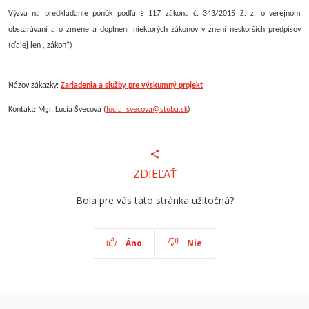
Výzva na predkladanie ponúk podľa § 117 zákona č. 343/2015 Z. z. o verejnom
obstarávaní a o zmene a doplnení niektorých zákonov v znení neskorších predpisov
(ďalej len ,,zákon“)
Názov zákazky:
Zariadenia a služby pre výskumný projekt
Kontakt: Mgr. Lucia Švecová (
lucia_svecova@stuba.sk
)
ZDIEĽAŤ
Bola pre vás táto stránka užitočná?
Áno
Nie