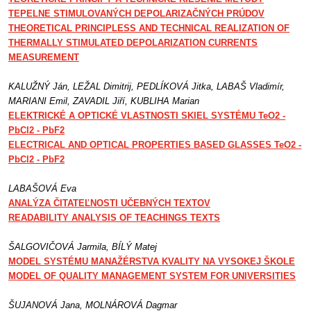
TEPELNE STIMULOVANÝCH DEPOLARIZAČNÝCH PRÚDOV
THEORETICAL PRINCIPLESS AND TECHNICAL REALIZATION OF
THERMALLY STIMULATED DEPOLARIZATION CURRENTS
MEASUREMENT
KALUŽNÝ Ján, LEŽAL Dimitrij, PEDLÍKOVÁ Jitka, LABAŠ Vladimír,
MARIANI Emil, ZAVADIL Jiří, KUBLIHA Marian
ELEKTRICKÉ A OPTICKÉ VLASTNOSTI SKIEL SYSTÉMU TeO2 -
PbCl2 - PbF2
ELECTRICAL AND OPTICAL PROPERTIES BASED GLASSES TeO2 -
PbCl2 - PbF2
LABAŠOVÁ Eva
ANALÝZA ČITATEĽNOSTI UČEBNÝCH TEXTOV
READABILITY ANALYSIS OF TEACHINGS TEXTS
ŠALGOVIČOVÁ Jarmila, BÍLÝ Matej
MODEL SYSTÉMU MANAŽÉRSTVA KVALITY NA VYSOKEJ ŠKOLE
MODEL OF QUALITY MANAGEMENT SYSTEM FOR UNIVERSITIES
ŠUJANOVÁ Jana, MOLNÁROVÁ Dagmar