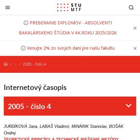
Prejsť na obsah
PREBERANIE DIPLOMOV - ABSOLVENTI
BAKALÁRSKEHO ŠTÚDIA V AK.ROKU 2025/2026
Venujte 2% zo svojich daní pre našu fakultu
...
2005 - číslo 4
Internetový časopis
2005 - číslo 4
JURDÍKOVÁ Jana, LABAŠ Vladimír, MINÁRIK Stanislav, BOŠÁK
Ondrej
TEORETICKÉ PRINCÍPY A TECHNICKÉ RIEŠENIE METÓDY