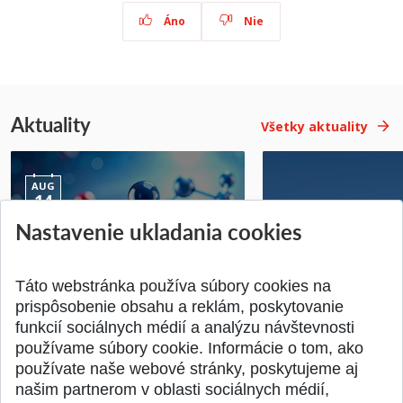
Áno
Nie
Aktuality
Všetky aktuality
AUG
14
Nastavenie ukladania cookies
Jednodňová letná škola na
Letná prevádzka p
ATRI MTF STU
MTF STU v Trnave
Pridané 28.07.2026
Pridané 23.06.2026
Táto webstránka používa súbory cookies na
prispôsobenie obsahu a reklám, poskytovanie
funkcií sociálnych médií a analýzu návštevnosti
používame súbory cookie. Informácie o tom, ako
používate naše webové stránky, poskytujeme aj
našim partnerom v oblasti sociálnych médií,