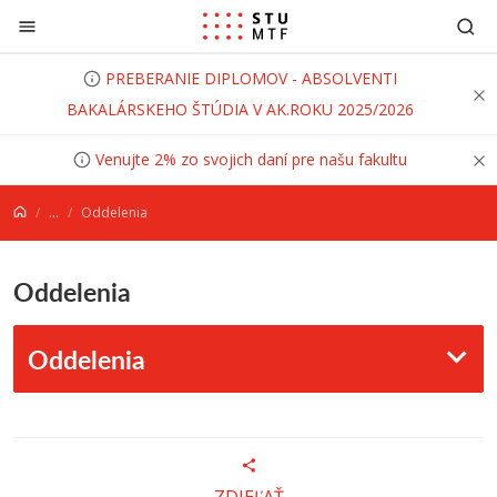
Prejsť na obsah
PREBERANIE DIPLOMOV - ABSOLVENTI
BAKALÁRSKEHO ŠTÚDIA V AK.ROKU 2025/2026
Venujte 2% zo svojich daní pre našu fakultu
...
Oddelenia
Oddelenia
Oddelenia