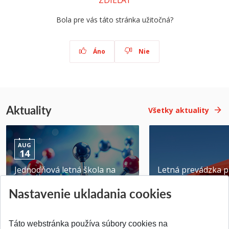
ZDIEĽAŤ
Bola pre vás táto stránka užitočná?
Áno
Nie
Aktuality
Všetky aktuality
AUG
14
Jednodňová letná škola na
Letná prevádzka p
ATRI MTF STU
MTF STU v Trnave
Nastavenie ukladania cookies
Pridané 28.07.2026
Pridané 23.06.2026
Táto webstránka používa súbory cookies na