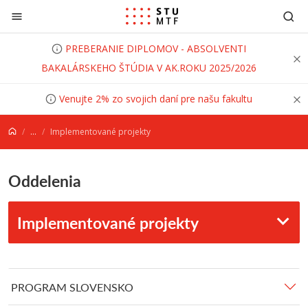
Prejsť na obsah
PREBERANIE DIPLOMOV - ABSOLVENTI
BAKALÁRSKEHO ŠTÚDIA V AK.ROKU 2025/2026
Venujte 2% zo svojich daní pre našu fakultu
...
Implementované projekty
Oddelenia
Implementované projekty
PROGRAM SLOVENSKO