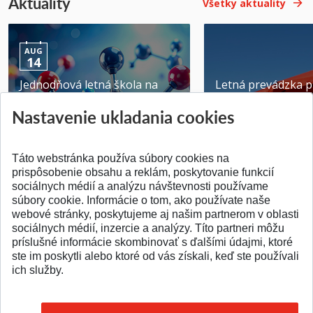
Aktuality
Všetky aktuality
AUG
14
Jednodňová letná škola na
Letná prevádzka p
ATRI MTF STU
MTF STU v Trnave
Nastavenie ukladania cookies
Pridané 28.07.2026
Pridané 23.06.2026
Táto webstránka používa súbory cookies na
prispôsobenie obsahu a reklám, poskytovanie funkcií
sociálnych médií a analýzu návštevnosti používame
súbory cookie. Informácie o tom, ako používate naše
webové stránky, poskytujeme aj našim partnerom v oblasti
SPÄŤ NA VRCH
sociálnych médií, inzercie a analýzy. Títo partneri môžu
príslušné informácie skombinovať s ďalšími údajmi, ktoré
ste im poskytli alebo ktoré od vás získali, keď ste používali
ich služby.