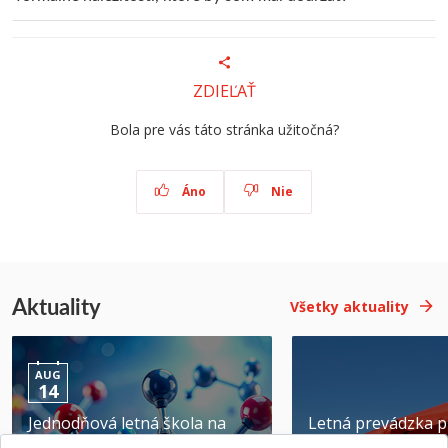
ZDIEĽAŤ
Bola pre vás táto stránka užitočná?
Áno
Nie
Aktuality
Všetky aktuality
AUG
14
Jednodňová letná škola na
Letná prevádzka p
ATRI MTF STU
MTF STU v Trnave