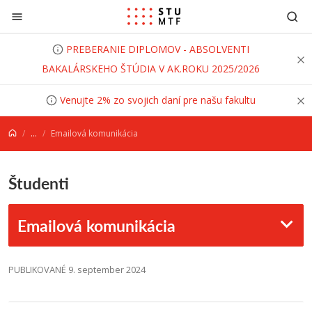
Prejsť na obsah
PREBERANIE DIPLOMOV - ABSOLVENTI
BAKALÁRSKEHO ŠTÚDIA V AK.ROKU 2025/2026
Venujte 2% zo svojich daní pre našu fakultu
...
Emailová komunikácia
Študenti
Emailová komunikácia
PUBLIKOVANÉ 9. september 2024