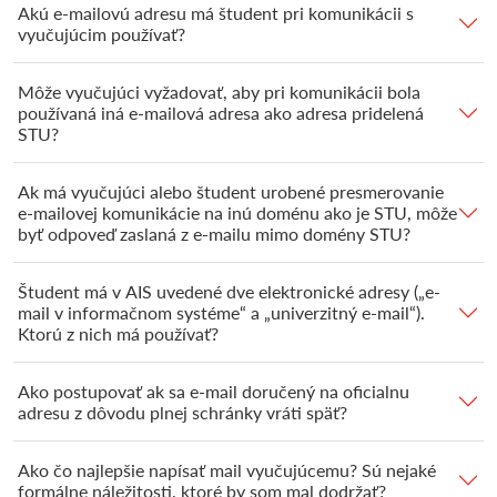
Akú e-mailovú adresu má študent pri komunikácii s
vyučujúcim používať?
Môže vyučujúci vyžadovať, aby pri komunikácii bola
používaná iná e-mailová adresa ako adresa pridelená
STU?
Ak má vyučujúci alebo študent urobené presmerovanie
e-mailovej komunikácie na inú doménu ako je STU, môže
byť odpoveď zaslaná z e-mailu mimo domény STU?
Študent má v AIS uvedené dve elektronické adresy („e-
mail v informačnom systéme“ a „univerzitný e-mail“).
Ktorú z nich má používať?
Ako postupovať ak sa e-mail doručený na oficialnu
adresu z dôvodu plnej schránky vráti späť?
Ako čo najlepšie napísať mail vyučujúcemu? Sú nejaké
formálne náležitosti, ktoré by som mal dodržať?