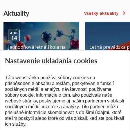
Aktuality
Všetky aktuality
AUG
14
Jednodňová letná škola na
Letná prevádzka p
ATRI MTF STU
MTF STU v Trnave
Nastavenie ukladania cookies
Pridané 28.07.2026
Pridané 23.06.2026
Táto webstránka používa súbory cookies na
prispôsobenie obsahu a reklám, poskytovanie funkcií
sociálnych médií a analýzu návštevnosti používame
súbory cookie. Informácie o tom, ako používate naše
webové stránky, poskytujeme aj našim partnerom v oblasti
SPÄŤ NA VRCH
sociálnych médií, inzercie a analýzy. Títo partneri môžu
príslušné informácie skombinovať s ďalšími údajmi, ktoré
ste im poskytli alebo ktoré od vás získali, keď ste používali
ich služby.