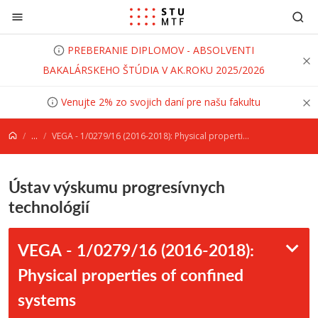
Prejsť na obsah
PREBERANIE DIPLOMOV - ABSOLVENTI
BAKALÁRSKEHO ŠTÚDIA V AK.ROKU 2025/2026
Venujte 2% zo svojich daní pre našu fakultu
...
VEGA - 1/0279/16 (2016-2018): Physical properties of confined systems
Ústav výskumu progresívnych
technológií
VEGA - 1/0279/16 (2016-2018):
Physical properties of confined
systems