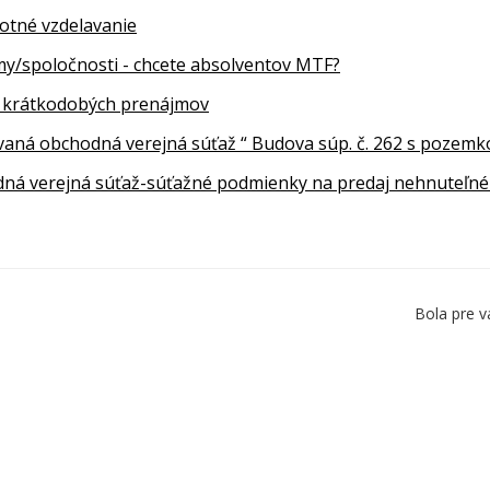
votné vzdelavanie
rmy/spoločnosti - chcete absolventov MTF?
 krátkodobých prenájmov
aná obchodná verejná súťaž “ Budova súp. č. 262 s pozemko
ná verejná súťaž-súťažné podmienky na predaj nehnuteľné
Bola pre v