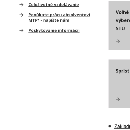
Celoživotné vzdelávanie
Voľné
Ponúkate prácu absolventovi
výber
MTF? - napíšte nám
STU
Poskytovanie informácií
Sprís
Základ