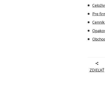
Celoži
Pre fi
Cenník
Opakov
Obchod
ZDIEĽAŤ