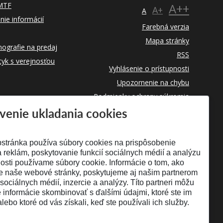
 MTF
A++
A+
A
nie informácií
Farebná verzia
Mapa stránky
ografie na predaj
RSS
tyk s verejnosťou
Vyhlásenie o prístupnosti
Upozornenie na chybu
Podmienky ochrany súkromia
venie ukladania cookies
Využívanie cookies
stránka používa súbory cookies na prispôsobenie
 reklám, poskytovanie funkcií sociálnych médií a analýzu
osti používame súbory cookie. Informácie o tom, ako
e naše webové stránky, poskytujeme aj našim partnerom
 sociálnych médií, inzercie a analýzy. Títo partneri môžu
é informácie skombinovať s ďalšími údajmi, ktoré ste im
alebo ktoré od vás získali, keď ste používali ich služby.