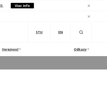
26
Viac info
STU
EN
Verejnosť
Odkazy