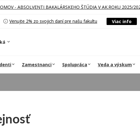
LOMOV - ABSOLVENTI BAKALÁRSKEHO ŠTÚDIA V AK.ROKU 2025/20
Venujte 2% zo svojich daní pre našu fakultu
Viac info
ská
denti
Zamestnanci
Spolupráca
Veda a výskum
ejnosť