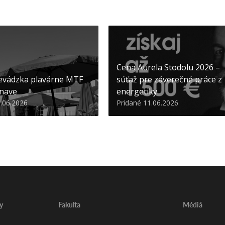
Cena Aurela Stodolu 2026 –
evádzka plavárne MTF
súťaž pre záverečné práce z
nave
energetiky
3.06.2026
Pridané 11.06.2026
y
Fakulta
Médiá