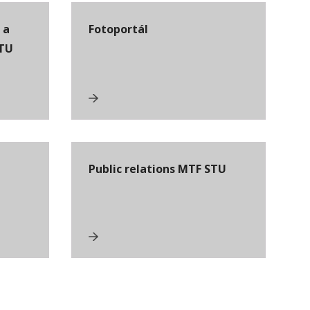
 a
Fotoportál
STU
Public relations MTF STU