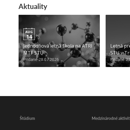
Aktuality
AUG
14
Jednodňová letná škola na ATRI
Letná pr
MTF STU
STU v Tr
Pridané 28.07.2026
Pridané 2
Štúdium
Medzinárodné aktivit