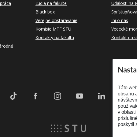
práca
Ľudia na fakulte
Udalosti na
Black box
Sprístupňova
Verejné obstarávanie
Iní o nás
Komisie MTF STU
Vedecké mon
Kontakty na fakultu
Kontakt na s
árodné
Nasta
Táto web
obsahu a
návštevn
používat
v oblasti
príslušn
poskytli 