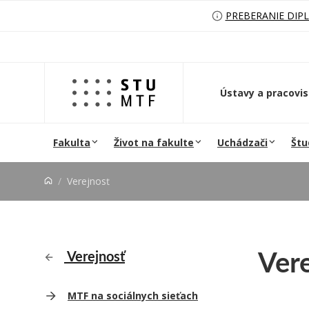
Prejsť na obsah
PREBERANIE DIP
Ústavy a pracovi
Fakulta
Život na fakulte
Uchádzači
Štu
Verejnosť
Ver
Verejnosť
MTF na sociálnych sieťach