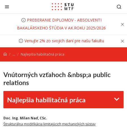
Prejsť na obsah
PREBERANIE DIPLOMOV - ABSOLVENTI
BAKALÁRSKEHO ŠTÚDIA V AK.ROKU 2025/2026
Venujte 2% zo svojich daní pre našu fakultu
...
Najlepšia habilitačná práca
Vnútorných vzťahoch &nbsp;a public
relations
Najlepšia habilitačná práca
Doc. Ing. Milan Naď, CSc.
Štrukturálna modifikácia kmitajúcich mechanických sústav