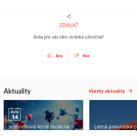
ZDIEĽAŤ
Bola pre vás táto stránka užitočná?
Áno
Nie
Aktuality
Všetky aktuality
AUG
14
Jednodňová letná škola na
Letná prevádzka p
ATRI MTF STU
MTF STU v Trnave