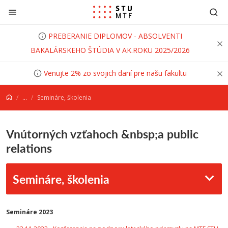
Prejsť na obsah
PREBERANIE DIPLOMOV - ABSOLVENTI
BAKALÁRSKEHO ŠTÚDIA V AK.ROKU 2025/2026
Venujte 2% zo svojich daní pre našu fakultu
...
Semináre, školenia
Vnútorných vzťahoch &nbsp;a public
relations
Semináre, školenia
Semináre 2023