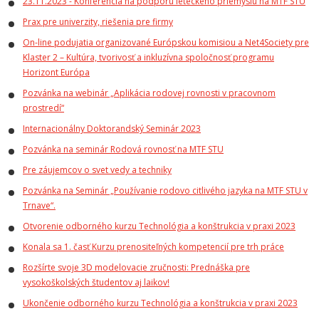
23.11.2023 - Konferencia na podporu leteckého priemyslu na MTF STU
Pra
x pre univerzity, riešenia pre firmy
On-line podujatia organizované Európskou komisiou a Net4Society pre
Klaster 2 – Kultúra, tvorivosť a inkluzívna spoločnosť programu
Horizont Európa
Pozvánka na webinár „Aplikácia rodovej rovnosti v pracovnom
prostredí“
Internacionálny Doktorandský Seminár 2023
Pozvánka na seminár Rodová rovnosť na MTF STU
Pre záujemcov o svet vedy a techniky
Pozvánka na Seminár „Používanie rodovo citlivého jazyka na MTF STU v
Trnave“.
Otvorenie odborného kurzu Technológia a konštrukcia v praxi 2023
Konala sa 1. časť Kurzu prenositeľných kompetencií pre trh práce
Rozšírte svoje 3D modelovacie zručnosti: Prednáška pre
vysokoškolských študentov aj laikov!
Ukončenie odborného kurzu Technológia a konštrukcia v praxi 2023