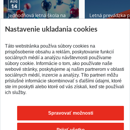
AUG
14
Jednodňová letná škola na
Letná prevádzka p
ATRI MTF STU
MTF STU v Trnave
Nastavenie ukladania cookies
Pridané 28.07.2026
Pridané 23.06.2026
Táto webstránka používa súbory cookies na
prispôsobenie obsahu a reklám, poskytovanie funkcií
sociálnych médií a analýzu návštevnosti používame
súbory cookie. Informácie o tom, ako používate naše
webové stránky, poskytujeme aj našim partnerom v oblasti
SPÄŤ NA VRCH
sociálnych médií, inzercie a analýzy. Títo partneri môžu
príslušné informácie skombinovať s ďalšími údajmi, ktoré
ste im poskytli alebo ktoré od vás získali, keď ste používali
ich služby.
Spravovať možnosti
Prijať všetko