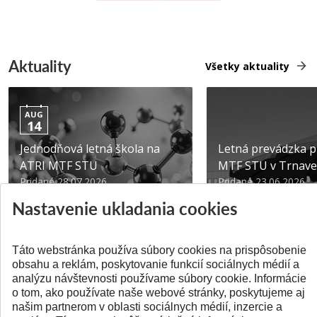
Aktuality
Všetky aktuality
AUG
14
Jednodňová letná škola na
Letná prevádzka p
ATRI MTF STU
MTF STU v Trnave
Pridané 28.07.2026
Pridané 23.06.2026
Nastavenie ukladania cookies
Táto webstránka používa súbory cookies na prispôsobenie
obsahu a reklám, poskytovanie funkcií sociálnych médií a
analýzu návštevnosti používame súbory cookie. Informácie
SPÄŤ NA VRCH
o tom, ako používate naše webové stránky, poskytujeme aj
našim partnerom v oblasti sociálnych médií, inzercie a