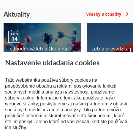
Aktuality
Všetky aktuality
AUG
14
Jednodňová letná škola na
Letná prevádzka p
ATRI MTF STU
MTF STU v Trnave
Nastavenie ukladania cookies
Pridané 28.07.2026
Pridané 23.06.2026
Táto webstránka používa súbory cookies na
prispôsobenie obsahu a reklám, poskytovanie funkcií
sociálnych médií a analýzu návštevnosti používame
súbory cookie. Informácie o tom, ako používate naše
webové stránky, poskytujeme aj našim partnerom v oblasti
SPÄŤ NA VRCH
sociálnych médií, inzercie a analýzy. Títo partneri môžu
príslušné informácie skombinovať s ďalšími údajmi, ktoré
ste im poskytli alebo ktoré od vás získali, keď ste používali
ich služby.