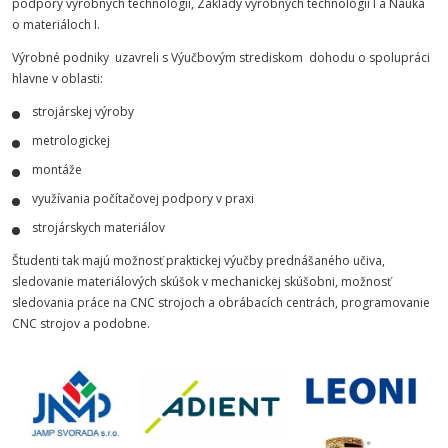
podpory výrobných technológií, Základy výrobných technológií I a Náuka
o materiáloch I.
Výrobné podniky uzavreli s Výučbovým strediskom dohodu o spolupráci
hlavne v oblasti:
strojárskej výroby
metrologickej
montáže
využívania počítačovej podpory v praxi
strojárskych materiálov
Študenti tak majú možnosť praktickej výučby prednášaného učiva,
sledovanie materiálových skúšok v mechanickej skúšobni, možnosť
sledovania práce na CNC strojoch a obrábacích centrách, programovanie
CNC strojov a podobne.