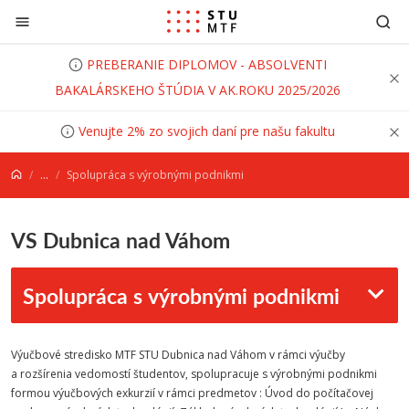
Prejsť na obsah
PREBERANIE DIPLOMOV - ABSOLVENTI
BAKALÁRSKEHO ŠTÚDIA V AK.ROKU 2025/2026
Venujte 2% zo svojich daní pre našu fakultu
...
Spolupráca s výrobnými podnikmi
VS Dubnica nad Váhom
Spolupráca s výrobnými podnikmi
Výučbové stredisko MTF STU Dubnica nad Váhom v rámci výučby
a rozšírenia vedomostí študentov, spolupracuje s výrobnými podnikmi
formou výučbových exkurzií v rámci predmetov : Úvod do počítačovej