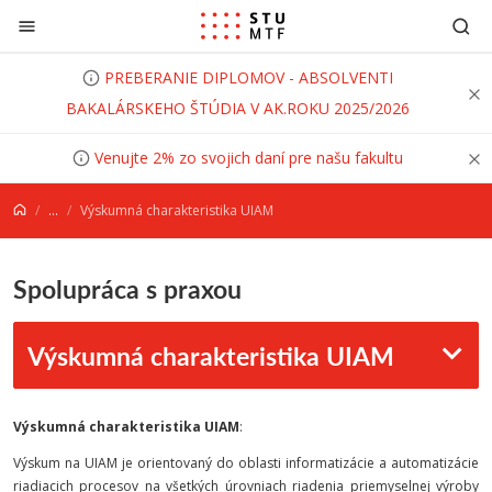
Prejsť na obsah
PREBERANIE DIPLOMOV - ABSOLVENTI
BAKALÁRSKEHO ŠTÚDIA V AK.ROKU 2025/2026
Venujte 2% zo svojich daní pre našu fakultu
...
Výskumná charakteristika UIAM
Spolupráca s praxou
Výskumná charakteristika UIAM
Výskumná charakteristika UIAM
:
Výskum na UIAM je orientovaný do oblasti informatizácie a automatizácie
riadiacich procesov na všetkých úrovniach riadenia priemyselnej výroby