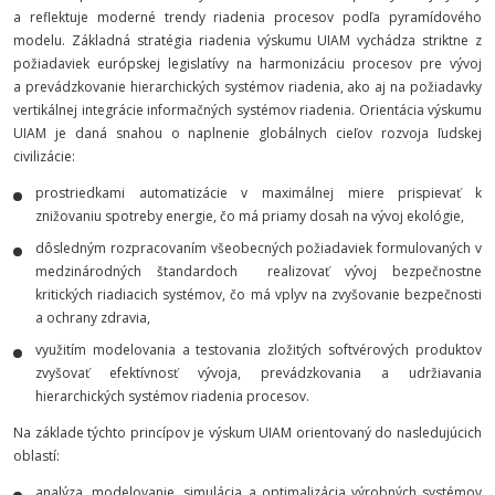
a reflektuje moderné trendy riadenia procesov podľa pyramídového
modelu. Základná stratégia riadenia výskumu UIAM vychádza striktne z
požiadaviek európskej legislatívy na harmonizáciu procesov pre vývoj
a prevádzkovanie hierarchických systémov riadenia, ako aj na požiadavky
vertikálnej integrácie informačných systémov riadenia. Orientácia výskumu
UIAM je daná snahou o naplnenie globálnych cieľov rozvoja ľudskej
civilizácie:
prostriedkami automatizácie v maximálnej miere prispievať k
znižovaniu spotreby energie, čo má priamy dosah na vývoj ekológie,
dôsledným rozpracovaním všeobecných požiadaviek formulovaných v
medzinárodných štandardoch realizovať vývoj bezpečnostne
kritických riadiacich systémov, čo má vplyv na zvyšovanie bezpečnosti
a ochrany zdravia,
využitím modelovania a testovania zložitých softvérových produktov
zvyšovať efektívnosť vývoja, prevádzkovania a udržiavania
hierarchických systémov riadenia procesov.
Na základe týchto princípov je výskum UIAM orientovaný do nasledujúcich
oblastí:
analýza, modelovanie, simulácia a optimalizácia výrobných systémov