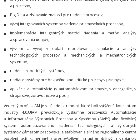
a procesov,
Big Data a získavanie znalostí pre riadenie procesov,
vývoj integrovaných systémov riadenia priemyselných procesov,
implementácia inteligentných metód riadenia a metód analýzy
a spracovania údajov,
výskum a vývoj v oblasti modelovania, simulácie a analýzy
technologických procesov a mechanických a mechatronických
systémov,
riadenie robotických systémov,
riadiace systémy pre bezpečnostno-kritické procesy v priemysle,
aplikácie automatizácie (v automobilovom priemysle, v energetike, v
strojárstve, zdravotníctve a pod.).
Vedecký profil UIAM je v súlade s trendmi, ktoré boli vytýčené konceptom
Industry 4.0.UIAM prevádzkuje výskumné pracovisko Automatizácie
a Informatizácie Výrobných Procesov a Systémov (AIVPS) ako flexibilný
systém automatizovaného riadenia technologických a výrobných
systémov.Zámerom pracoviska je etablovanie silného regionálneho centra
excelentnosti zameraného predovšetkým na automobilový a strojársky