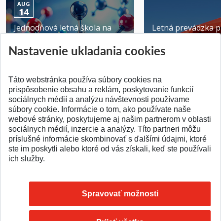
AUG
14
Jednodňová letná škola na
Letná prevádzka p
ATRI MTF STU
MTF STU v Trnave
Nastavenie ukladania cookies
Pridané 28.07.2026
Pridané 23.06.2026
Táto webstránka používa súbory cookies na
prispôsobenie obsahu a reklám, poskytovanie funkcií
sociálnych médií a analýzu návštevnosti používame
súbory cookie. Informácie o tom, ako používate naše
webové stránky, poskytujeme aj našim partnerom v oblasti
SPÄŤ NA VRCH
sociálnych médií, inzercie a analýzy. Títo partneri môžu
príslušné informácie skombinovať s ďalšími údajmi, ktoré
ste im poskytli alebo ktoré od vás získali, keď ste používali
ich služby.
Spravovať možnosti