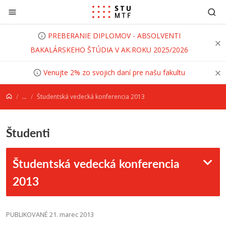
Prejsť na obsah
PREBERANIE DIPLOMOV - ABSOLVENTI
BAKALÁRSKEHO ŠTÚDIA V AK.ROKU 2025/2026
Venujte 2% zo svojich daní pre našu fakultu
...
Študentská vedecká konferencia 2013
Študenti
Študentská vedecká konferencia
2013
PUBLIKOVANÉ 21. marec 2013