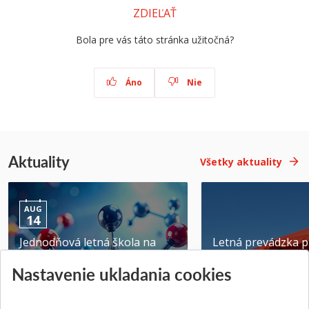
ZDIEĽAŤ
Bola pre vás táto stránka užitočná?
Áno
Nie
Aktuality
Všetky aktuality
AUG
14
Jednodňová letná škola na
Letná prevádzka p
ATRI MTF STU
MTF STU v Trnave
Nastavenie ukladania cookies
Pridané 28.07.2026
Pridané 23.06.2026