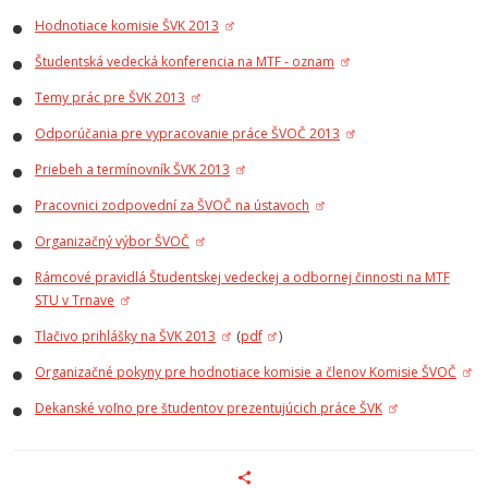
Hodnotiace komisie ŠVK 2013
Študentská vedecká konferencia na MTF - oznam
Temy prác pre ŠVK 2013
Odporúčania pre vypracovanie práce ŠVOČ 2013
Priebeh a termínovník ŠVK 2013
Pracovnici zodpovední za ŠVOČ na ústavoch
Organizačný výbor ŠVOČ
Rámcové pravidlá Študentskej vedeckej a odbornej činnosti na MTF
STU v Trnave
Tlačivo prihlášky na ŠVK 2013
(
pdf
)
Organizačné pokyny pre hodnotiace komisie a členov Komisie ŠVOČ
Dekanské voľno pre študentov prezentujúcich práce ŠVK