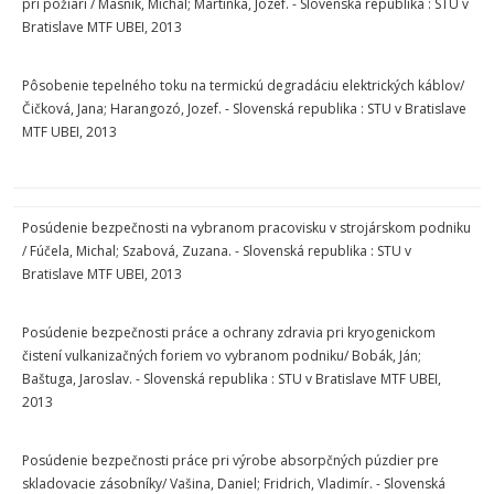
pri požiari / Masník, Michal; Martinka, Jozef. - Slovenská republika : STU v
Bratislave MTF UBEI, 2013
Pôsobenie tepelného toku na termickú degradáciu elektrických káblov/
Čičková, Jana; Harangozó, Jozef. - Slovenská republika : STU v Bratislave
MTF UBEI, 2013
Posúdenie bezpečnosti na vybranom pracovisku v strojárskom podniku
/ Fúčela, Michal; Szabová, Zuzana. - Slovenská republika : STU v
Bratislave MTF UBEI, 2013
Posúdenie bezpečnosti práce a ochrany zdravia pri kryogenickom
čistení vulkanizačných foriem vo vybranom podniku/ Bobák, Ján;
Baštuga, Jaroslav. - Slovenská republika : STU v Bratislave MTF UBEI,
2013
Posúdenie bezpečnosti práce pri výrobe absorpčných púzdier pre
skladovacie zásobníky/ Vašina, Daniel; Fridrich, Vladimír. - Slovenská