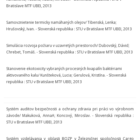
Bratislave MTF UBEI, 2013
Samovznietenie termicky namáhaných olejov/ Tibenská, Lenka;
Hrušovský, Ivan. - Slovenská republika : STU v Bratislave MTF UBEI, 2013
Simulácia rozvoja požiaru v uzavretých priestoroch/ Dubovský, Dávid;
Chrebet, Tomáš. - Slovenská republika : STU v Bratislave MTF UBEI, 2013
Stanovenie ekotoxicity vybraných procesných kvapalín baktériami
aktivovaného kalu/ Kunšteková, Lucia; Gerulová, Kristína. - Slovenská
republika : STU v Bratislave MTF UBEI, 2013
Systém auditov bezpečnosti a ochrany zdravia pri práci vo výrobnom
závode/ Makuková, AnnaA; Koncový, Miroslav. - Slovenská republika :
STU v Bratislave MTF UBEI, 2013
Systém vzdelávania v oblasti BOZP v Železničnej spoločnosti Cargo