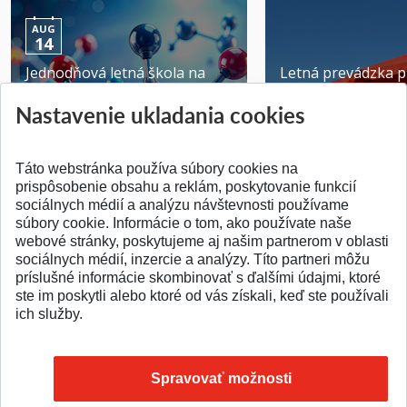
AUG
14
Jednodňová letná škola na
Letná prevádzka p
ATRI MTF STU
MTF STU v Trnave
Nastavenie ukladania cookies
Pridané 28.07.2026
Pridané 23.06.2026
Táto webstránka používa súbory cookies na
prispôsobenie obsahu a reklám, poskytovanie funkcií
sociálnych médií a analýzu návštevnosti používame
súbory cookie. Informácie o tom, ako používate naše
webové stránky, poskytujeme aj našim partnerom v oblasti
SPÄŤ NA VRCH
sociálnych médií, inzercie a analýzy. Títo partneri môžu
príslušné informácie skombinovať s ďalšími údajmi, ktoré
ste im poskytli alebo ktoré od vás získali, keď ste používali
ich služby.
Spravovať možnosti