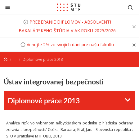
Prejsť na obsah
PREBERANIE DIPLOMOV - ABSOLVENTI
BAKALÁRSKEHO ŠTÚDIA V AK.ROKU 2025/2026
Venujte 2% zo svojich daní pre našu fakultu
...
Diplomové práce 2013
Ústav integrovanej bezpečnosti
Diplomové práce 2013
Analýza rizík vo vybranom nábytkárskom podniku z hľadiska ochrany
zdravia a bezpečnosti/ Csóka, Barbara; Kráľ, Ján. - Slovenská republika :
STU v Bratislave MTF UBEI, 2013