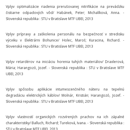
Vplyv optimalizácie riadenia prerušovanej nitrifikácie na prevádzku
čistiarne odpadových vôd/ Habánek, Peter; Michalíková, Anna. -
Slovenská republika : STU v Bratislave MTF UBEI, 2013
Vplyv prípravy a zaškolenia personálu na bezpečnosť v stredisku
výcviku v Elektrárni Bohunice/ Holec, Maroš; Kuracina, Richard. -
Slovenská republika : STU v Bratislave MTF UBEI, 2013
Vplyv retardérov na iniciáciu horenia tuhých materiálov/ Draxlerová,
Mária; Harangozó, Jozef. - Slovenská republika : STU v Bratislave MTF
UBEI, 2013
Vplyv spôsobu aplikácie intumescenčného náteru na tepelnú
degradáciu elektrických káblov/ Molnár, Kristián; Harangozó, Jozef. -
Slovenská republika : STU v Bratislave MTF UBEI, 2013
Vplyv vlastností organických rozvírených prachov na ich zápalné
charakteristiky/ Balluch, Richard; Tureková, Ivana. - Slovenská republika :
STU v Bratislave MTF UBEI, 2013