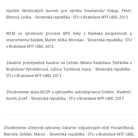
Využitie škrobnatých surovín pre výrobu bioetanolu/ Viskup, Peter;
Blinová, Lenka. - Slovenská republika : STU v Bratislave MTF UBEI, 2013
WCM vo výrobnom procese BFD linky z hľadiska bezpečnosti a
enviromentu/ Kutálek, Martin; Kička, Miroslav. - Slovenská republika : STU
v Bratislave MTF UBEI, 2013
Závažná priemyselná havária na Letisku Milana Rastislava Štefánika v
Bratislave/ Vyšváderová, Ľubica; Tureková, Ivana. - Slovenská republika :
STU v Bratislave MTF UBEI, 2013
Zhodnotenie stavu BOZP u vybraného autodopravcu/ Doktor, Vladimír;
Koreň, Jozef. - Slovenská republika : STU v Bratislave MTF UBEI, 2013
Zhodnotenie účinnosti vybranej čistiarne odpadových vôd/ Hovančíková,
Marcela; Soldán, Maroš. - Slovenská republika : STU v Bratislave MTF UBEI,