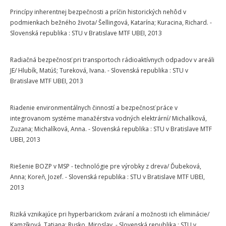
Princípy inherentnej bezpečnosti a príčin historických nehôd v
podmienkach bežného života/ Šellingová, Katarína; Kuracina, Richard. -
Slovenská republika : STU v Bratislave MTF UBEI, 2013
Radiačná bezpečnosť pri transportoch rádioaktívnych odpadov v areáli
JE/ Hlubík, Matúš; Tureková, Ivana. - Slovenská republika : STU v
Bratislave MTF UBEI, 2013
Riadenie environmentálnych činností a bezpečnosť práce v
integrovanom systéme manažérstva vodných elektrární/ Michalíková,
Zuzana; Michalíková, Anna. - Slovenská republika : STU v Bratislave MTF
UBEI, 2013
Riešenie BOZP v MSP - technológie pre výrobky z dreva/ Ďubeková,
Anna; Koreň, Jozef. - Slovenská republika : STU v Bratislave MTF UBEI,
2013
Riziká vznikajúce pri hyperbarickom zváraní a možnosti ich eliminácie/
Kamzíková, Tatiana; Rusko, Miroslav. - Slovenská republika : STU v