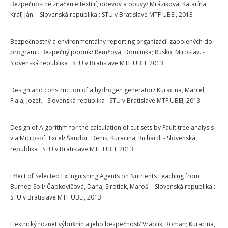
Bezpečnostné značenie textílií, odevov a obuvy/ Mráziková, Katarína;
Kráľ, Ján. - Slovenská republika : STU v Bratislave MTF UBEI, 2013
Bezpečnostný a environmentálny reporting organizácií zapojených do
programu Bezpečný podnik/ Remžová, Dominika; Rusko, Miroslav. -
Slovenská republika : STU v Bratislave MTF UBEI, 2013
Design and construction of a hydrogen generator/ Kuracina, Marcel;
Fiala, Jozef. - Slovenská republika : STU v Bratislave MTF UBEI, 2013
Design of Algorithm for the calculation of cut sets by Fault tree analysis
via Microsoft Excel/ Šandor, Denis; Kuracina, Richard. - Slovenská
republika : STU v Bratislave MTF UBEI, 2013
Effect of Selected Extinguishing Agents on Nutrients Leaching from
Burned Soil/ Čapkovičová, Dana; Sirotiak, Maroš. - Slovenská republika :
STU v Bratislave MTF UBEI, 2013
Elektrický roznet výbušnín a jeho bezpečnosť/ Vráblik, Roman; Kuracina,