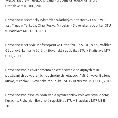
Vyskoč, Mathew; Tureková, Ivana. - Slovenská republika : STU v
Bratislave MTF UBEI, 2013
Bezpečnosť prevádzky vybraných skladových priestorov COOP VOZ
a.s., Trnava/ Tarková, Oľga; Rusko, Miroslav. - Slovenská republika : STU
v Bratislave MTF UBEI, 2013
Bezpečnosť pri práci v nástrojárni vo Firme ŠVEC a SPOL., s.r.o., Vráble/
Gáborová, Lenka; Kráľ, Ján. - Slovenská republika : STU v Bratislave MTF
UBEI, 2013
Bezpečnostné a environmentálne označovanie nákupných tašiek
používaných vo vybraných obchodných reťazcoch/ Mináriková, Božena;
Rusko, Miroslav. - Slovenská republika : STU v Bratislave MTF UBEI, 2013
Bezpečnostné aspekty používania pyrotechniky/ Polakovičová, Aneta;
Kuracina, Richard. - Slovenská republika : STU v Bratislave MTF UBEI,
2013