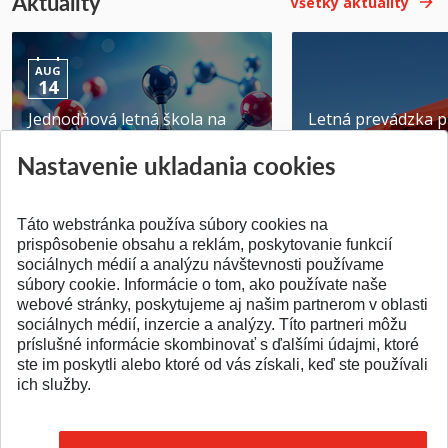
Aktuality
Všetky aktuality
AUG
14
Jednodňová letná škola na
Letná prevádzka p
ATRI MTF STU
MTF STU v Trnave
Nastavenie ukladania cookies
Pridané 28.07.2026
Pridané 23.06.2026
Táto webstránka používa súbory cookies na
prispôsobenie obsahu a reklám, poskytovanie funkcií
sociálnych médií a analýzu návštevnosti používame
súbory cookie. Informácie o tom, ako používate naše
webové stránky, poskytujeme aj našim partnerom v oblasti
SPÄŤ NA VRCH
sociálnych médií, inzercie a analýzy. Títo partneri môžu
príslušné informácie skombinovať s ďalšími údajmi, ktoré
ste im poskytli alebo ktoré od vás získali, keď ste používali
ich služby.