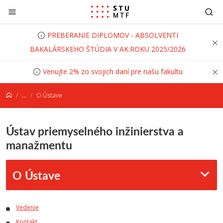
Prejsť na obsah
PREBERANIE DIPLOMOV - ABSOLVENTI
BAKALÁRSKEHO ŠTÚDIA V AK.ROKU 2025/2026
Venujte 2% zo svojich daní pre našu fakultu
...
O Ústave
Ústav priemyselného inžinierstva a
manažmentu
O Ústave
Vedenie
Kontakt