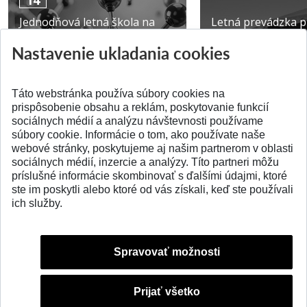
Jednodňová letná škola na
Letná prevádzka p
ATRI MTF STU
MTF STU v Trnave
Nastavenie ukladania cookies
Pridané 28.07.2026
Pridané 23.06.2026
Táto webstránka používa súbory cookies na
prispôsobenie obsahu a reklám, poskytovanie funkcií
sociálnych médií a analýzu návštevnosti používame
súbory cookie. Informácie o tom, ako používate naše
webové stránky, poskytujeme aj našim partnerom v oblasti
SPÄŤ NA VRCH
sociálnych médií, inzercie a analýzy. Títo partneri môžu
príslušné informácie skombinovať s ďalšími údajmi, ktoré
ste im poskytli alebo ktoré od vás získali, keď ste používali
ich služby.
Spravovať možnosti
Prijať všetko