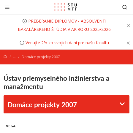
Prejsť na obsah
PREBERANIE DIPLOMOV - ABSOLVENTI
BAKALÁRSKEHO ŠTÚDIA V AK.ROKU 2025/2026
Venujte 2% zo svojich daní pre našu fakultu
...
Domáce projekty 2007
Ústav priemyselného inžinierstva a
manažmentu
Domáce projekty 2007
VEGA: