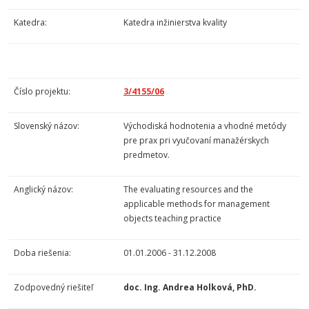
Katedra:
Katedra inžinierstva kvality
Číslo projektu:
3/4155/06
Slovenský názov:
Východiská hodnotenia a vhodné metódy
pre prax pri vyučovaní manažérskych
predmetov.
Anglický názov:
The evaluating resources and the
applicable methods for management
objects teaching practice
Doba riešenia:
01.01.2006 - 31.12.2008
Zodpovedný riešiteľ
doc. Ing. Andrea Holková, PhD.