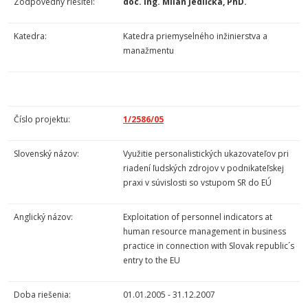
Zodpovedný riešiteľ:
doc. Ing. Milan Jedlička, PhD.
Katedra:
Katedra priemyselného inžinierstva a
manažmentu
Číslo projektu:
1/2586/05
Slovenský názov:
Využitie personalistických ukazovateľov pri
riadení ľudských zdrojov v podnikateľskej
praxi v súvislosti so vstupom SR do EÚ
Anglický názov:
Exploitation of personnel indicators at
human resource management in business
practice in connection with Slovak republic´s
entry to the EU
Doba riešenia:
01.01.2005 - 31.12.2007