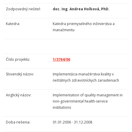
Zodpovedný riešiteľ:
doc. Ing. Andrea Holková, PhD.
Katedra:
Katedra priemyselného inžinierstva a
manažmentu
Číslo projektu:
1/3764/06
Slovenský názov:
Implementácia manažérstva kvality v
neštátnych zdravotníckych zariadeniach
Anglický názov:
Implementation of quality management in
non-governmental health-service
institutions
Doba riešenia:
01.01.2006 - 31.12.2008