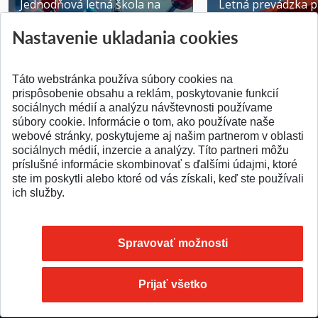
Jednodňová letná škola na
Letná prevádzka p
ATRI MTF STU
MTF STU v Trnave
Nastavenie ukladania cookies
Pridané 28.07.2026
Pridané 23.06.2026
Táto webstránka používa súbory cookies na
prispôsobenie obsahu a reklám, poskytovanie funkcií
sociálnych médií a analýzu návštevnosti používame
súbory cookie. Informácie o tom, ako používate naše
webové stránky, poskytujeme aj našim partnerom v oblasti
SPÄŤ NA VRCH
sociálnych médií, inzercie a analýzy. Títo partneri môžu
príslušné informácie skombinovať s ďalšími údajmi, ktoré
ste im poskytli alebo ktoré od vás získali, keď ste používali
ich služby.
Spravovať možnosti
Prijať všetko
© 2026 Slovenská technická univerzita