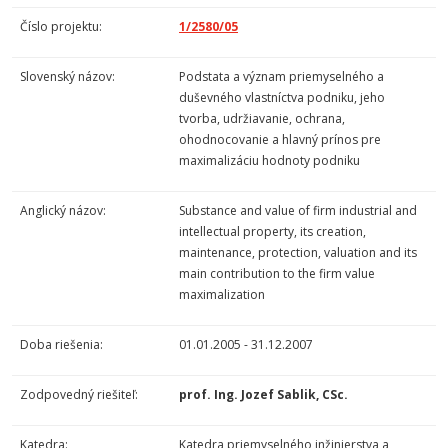
Číslo projektu:
1/2580/05
Slovenský názov:
Podstata a význam priemyselného a
duševného vlastníctva podniku, jeho
tvorba, udržiavanie, ochrana,
ohodnocovanie a hlavný prínos pre
maximalizáciu hodnoty podniku
Anglický názov:
Substance and value of firm industrial and
intellectual property, its creation,
maintenance, protection, valuation and its
main contribution to the firm value
maximalization
Doba riešenia:
01.01.2005 - 31.12.2007
Zodpovedný riešiteľ:
prof. Ing. Jozef Sablik, CSc.
Katedra:
Katedra priemyselného inžinierstva a