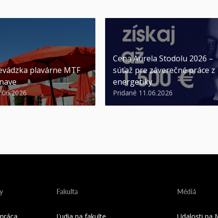
Cena Aurela Stodolu 2026 –
evádzka plavárne MTF
súťaž pre záverečné práce z
nave
energetiky
3.06.2026
Pridané 11.06.2026
y
Fakulta
Médiá
práca
Ľudia na fakulte
Udalosti na