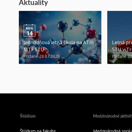
Aktuality
AUG
14
Jednodňová letná škola na ATRI
Letná pr
MTF STU
STU v Tr
Pridané 28.07.2026
Pridané 2
Štúdium
Medzinárodné aktivit
Štúdium na fakulte
Medzinárodná spolu