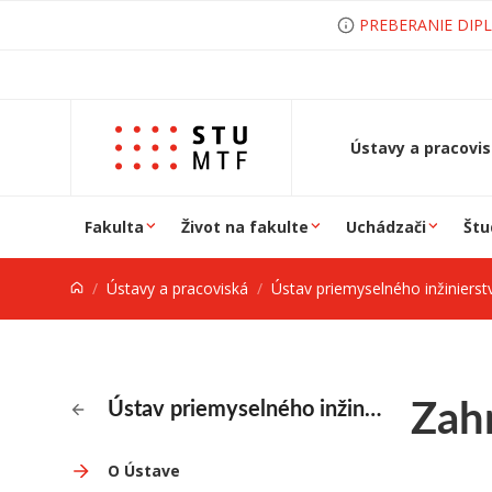
Prejsť na obsah
PREBERANIE DIP
Ústavy a pracovi
Fakulta
Život na fakulte
Uchádzači
Štu
Ústavy a pracoviská
Ústav priemyselného inžinierstva a
Zah
Ústav priemyselného inžinierstva a manažmentu
O Ústave