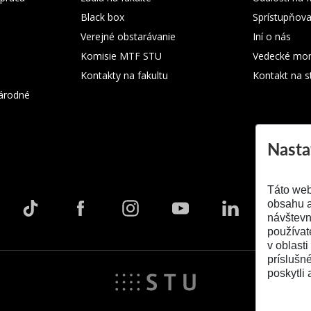
Black box
Sprístupňova
Verejné obstarávanie
Iní o nás
Komisie MTF STU
Vedecké mon
Kontakty na fakultu
Kontakt na s
árodné
Nasta
Táto web
obsahu a
návštevn
používat
v oblasti
príslušn
poskytli 