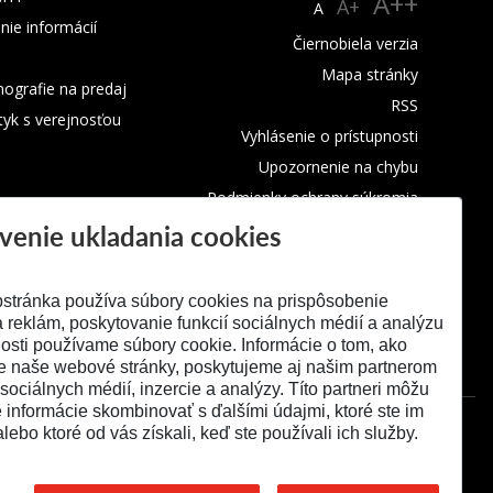
A++
A+
A
nie informácií
Čiernobiela verzia
Mapa stránky
ografie na predaj
RSS
tyk s verejnosťou
Vyhlásenie o prístupnosti
Upozornenie na chybu
Podmienky ochrany súkromia
venie ukladania cookies
Využívanie cookies
stránka používa súbory cookies na prispôsobenie
 reklám, poskytovanie funkcií sociálnych médií a analýzu
osti používame súbory cookie. Informácie o tom, ako
e naše webové stránky, poskytujeme aj našim partnerom
 sociálnych médií, inzercie a analýzy. Títo partneri môžu
é informácie skombinovať s ďalšími údajmi, ktoré ste im
alebo ktoré od vás získali, keď ste používali ich služby.