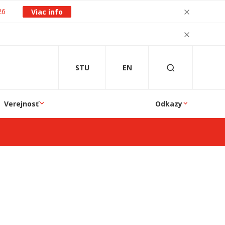
26
Viac info
STU
EN
Verejnosť
Odkazy