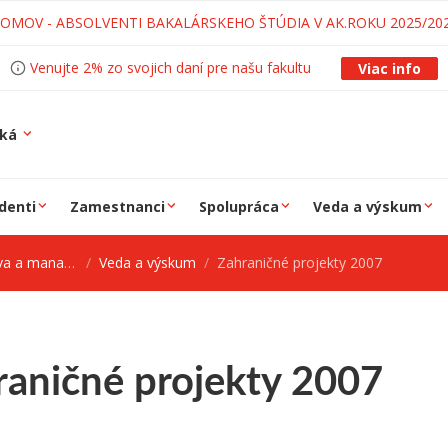
LOMOV - ABSOLVENTI BAKALÁRSKEHO ŠTÚDIA V AK.ROKU 2025/20
Venujte 2% zo svojich daní pre našu fakultu
Viac info
ská
denti
Zamestnanci
Spolupráca
Veda a výskum
 manažmentu
Veda a výskum
Zahraničné projekty 2007
raničné projekty 2007